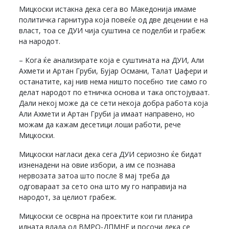
Мицкоски истакна дека сега во Македонија имаме
политичка гарнитура која повеќе од две децении е на
власт, тоа се ДУИ чија суштина се поделби и грабеж
на народот.
– Кога ќе анализирате која е суштината на ДУИ, Али
Ахмети и Артан Груби, Бујар Османи, Талат Џафери и
останатите, кај нив нема ништо посебно тие само го
делат народот по етничка основа и така опстојуваат.
Дали некој може да се сети некоја добра работа која
Али Ахмети и Артан Груби ја имаат направено, но
можам да кажам десетици лоши работи, рече
Мицкоски.
Мицкоски нагласи дека сега ДУИ сериозно ќе бидат
изненадени на овие избори, а им се познава
нервозата затоа што после 8 мај треба да
одговараат за сето она што му го направија на
народот, за целиот грабеж.
Мицкоски се осврна на проектите кои ги планира
идната влада од ВМРО-ДПМНЕ и посочи дека се