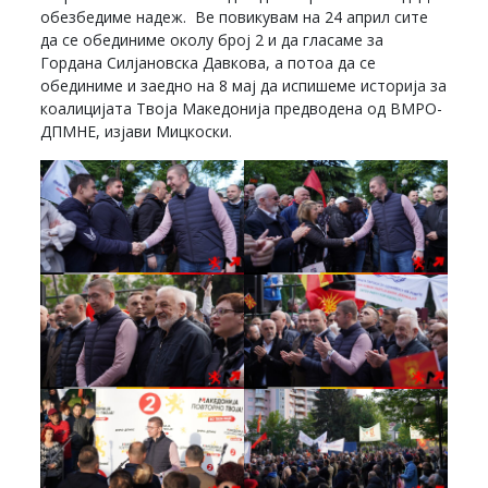
обезбедиме надеж. Ве повикувам на 24 април сите
да се обединиме околу број 2 и да гласаме за
Гордана Силјановска Давкова, а потоа да се
обединиме и заедно на 8 мај да испишеме историја за
коалицијата Твоја Македонија предводена од ВМРО-
ДПМНЕ, изјави Мицкоски.