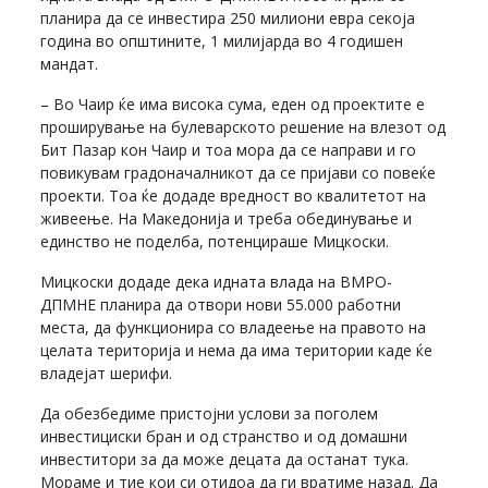
планира да се инвестира 250 милиони евра секоја
година во општините, 1 милијарда во 4 годишен
мандат.
– Во Чаир ќе има висока сума, еден од проектите е
проширување на булеварското решение на влезот од
Бит Пазар кон Чаир и тоа мора да се направи и го
повикувам градоначалникот да се пријави со повеќе
проекти. Тоа ќе додаде вредност во квалитетот на
живеење. На Македонија и треба обединување и
единство не поделба, потенцираше Мицкоски.
Мицкоски додаде дека идната влада на ВМРО-
ДПМНЕ планира да отвори нови 55.000 работни
места, да функционира со владеење на правото на
целата територија и нема да има територии каде ќе
владејат шерифи.
Да обезбедиме пристојни услови за поголем
инвестициски бран и од странство и од домашни
инвеститори за да може децата да останат тука.
Мораме и тие кои си отидоа да ги вратиме назад. Да