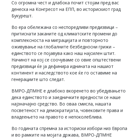
Со огромна чест и длабока почит стојам пред вас
денеска на Конгресот на ЕПП, во историскиот град
Букурешт.
Во ера обележана со неспоредливи предизвици –
притиснати заканите од климатските промени до
комплексноста на миграцијата и повторното
оживување на глобалните безбедносни грижи –
единството се појавува како наш најсилен штит.
Начинот на кој се соочуваме со овие општествени
предизвици ќе ја дефинира иднината на нашиот
континент и наследството кое ќе го оставиме на
генерациите што следат.
ВМРО-ДПМНЕ е длабоко вкоренетo во убедувањето
дека единството и заедничките вредности се наше
најзначајно средство. Во оваа смисла, нашата
посветеност на демократијата, човековите права и
владеењето на правото е непоколеблива.
Во годината спремна за историски избори низ Европа
и во рамките на мојата држава, ВМРО-ДПМНЕ