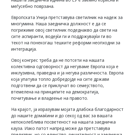
меѓусебно поврзана.
Европската Унија претставува светилник на надеж за
многумина. Наша заедничка должност е да се
погрижиме овој светилник подеднакво да свети на
сите аспиранти, водејќи ги и поддржувајќи ги во
текот на понекогаш тешките реформи неопходни за
интеграција.
Овој конгрес треба да не потсети на нашата
колективна одговорност да негуваме Европа која е
инклузивна, праведна и ја негува различноста. Европа
која упатува топло добредојде на сите држави
подготвени да се приклучат во семејството,
втемелена на принципите на демократија,
почитување и владеење на правото.
На крајот, ја изразувам мојата длабока благодарност
до нашите домаќини и до секој од вас за вашата
непоколеблива посветеност на нашата заедничка
кауза. Иако патот напред може да претставува
предизвик, но со единство, решителност и заедничка