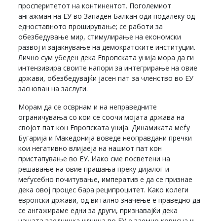
просперитетот на континентот. Поголемиот
ангажман на ЕУ во Западен Балкан оди подалеку од
едноставното проширување; се работи за
обезбедување мир, стимулирање на економски
развој и зајакнување на демократските институции.
Лично сум убеден дека Европската унија мора да ги
интензивира своите напори за интегрирање на овие
држави, обезбедувајќи јасен пат за членство во ЕУ
заснован на заслуги.
Морам да се осврнам и на неправедните
ограничувања со кои се соочи мојата држава на
својот пат кон Европската унија. Динамиката меѓу
Бугарија и Македонија воведе неоправдани пречки
кои негативно влијаеја на нашиот пат кон
пристапување во ЕУ. Иако сме посветени на
решавање на овие прашања преку дијалог и
меѓусебно почитување, императив е да се признае
дека овој процес бара реципроцитет. Како колеги
европски држави, од витално значење е праведно да
се ангажираме едни за други, признавајќи дека
нашата заедничка иднина во ЕУ е заемно корисна и