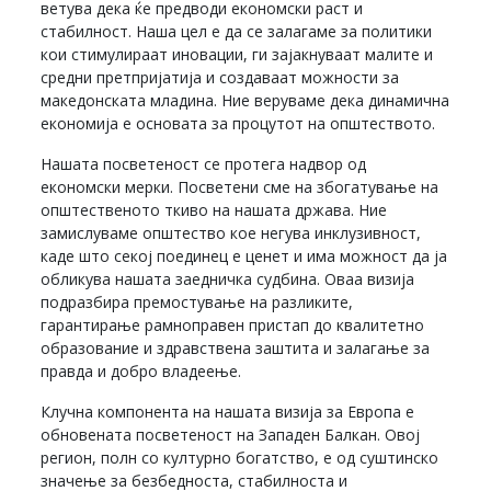
ветува дека ќе предводи економски раст и
стабилност. Наша цел е да се залагаме за политики
кои стимулираат иновации, ги зајакнуваат малите и
средни претпријатија и создаваат можности за
македонската младина. Ние веруваме дека динамична
економија е основата за процутот на општеството.
Нашата посветеност се протега надвор од
економски мерки. Посветени сме на збогатување на
општественото ткиво на нашата држава. Ние
замислуваме општество кое негува инклузивност,
каде што секој поединец е ценет и има можност да ја
обликува нашата заедничка судбина. Оваа визија
подразбира премостување на разликите,
гарантирање рамноправен пристап до квалитетно
образование и здравствена заштита и залагање за
правда и добро владеење.
Клучна компонента на нашата визија за Европа е
обновената посветеност на Западен Балкан. Овој
регион, полн со културно богатство, е од суштинско
значење за безбедноста, стабилноста и