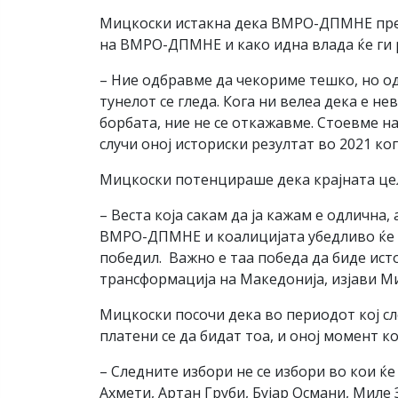
Мицкоски истакна дека ВМРО-ДПМНЕ преку
на ВМРО-ДПМНЕ и како идна влада ќе ги р
– Ние одбравме да чекориме тешко, но одб
тунелот се гледа. Кога ни велеа дека е н
борбата, ние не се откажавме. Стоевме на
случи оној историски резултат во 2021 ко
Мицкоски потенцираше дека крајната цел
– Веста која сакам да ја кажам е одличн
ВМРО-ДПМНЕ и коалицијата убедливо ќе по
победил. Важно е таа победа да биде исто
трансформација на Македонија, изјави М
Мицкоски посочи дека во периодот кој сле
платени се да бидат тоа, и оној момент к
– Следните избори не се избори во кои ќ
Ахмети, Артан Груби, Бујар Османи, Миле 