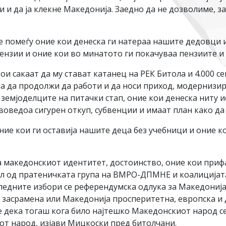
и и да ја клекне Македонија. Заедно да не дозволиме, 
 помеѓу оние кои денеска ги натераа нашите дедовци и
ензии и оние кои во минатото ги покачуваа пензиите и
ои сакаат да му стават катанец на РЕК Битола и 4.000 се
а да продолжи да работи и да носи приход, модернизир
а земјоделците на питачки стап, оние кои денеска ниту
оведоа сигурен откуп, субвенции и имаат план како да г
ние кои ги оставија нашите деца без учебници и оние к
 македонскиот идентитет, достоинство, оние кои прифа
ел од пратеничката група на ВМРО-ДПМНЕ и коалицијата
ледните избори се референдумска одлука за Македонија,
 засрамена или Македонија просперитетна, европска и др
 дека тогаш кога било најтешко Македонскиот народ се
т народ, изјави Мицкоски пред битолчани.