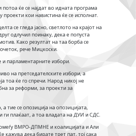
потоа ќе се најдат во идната програма
ку проекти кои навистина ќе се исполнат.
лта се гледа јасно, светлото на крајот на
друг одлучил поинаку, дека е попуста
мотив. Како резултат на таа борба се
почеток, рече Мицкоски.
е и парламентарните избори.
ливо на претседателските избори, а
 тоа ќе го спречи. Народ никој не
бна за реформи, за проекти за
, а тие се опозиција на опозицијата,
и ги плаќаат, а тоа владата на ДУИ и СДС.
р помеѓу ВМРО-ДПМНЕ и коалицијата и Али
е кажува дека бирате трет пат, тој сака