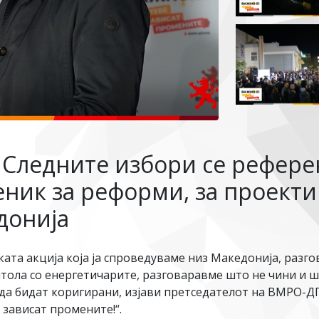
 Следните избори се референ
еник за реформи, за проекти
донија
ката акција која ја спроведуваме низ Македонија, разго
итола со енергетичарите, разговаравме што не чини и 
 да бидат коригирани, изјави претседателот на ВМРО-Д
 зависат промените!“.