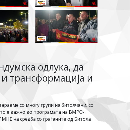
думска одлука, да
 и трансформација и
варавме со многу групи на битолчани, со
што е важно во програмата на ВМРО-
ПМНЕ на средба со граѓаните од Битола