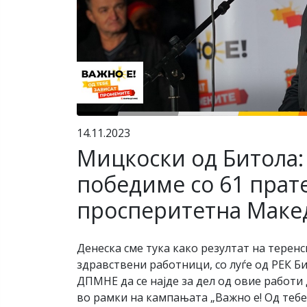
14.11.2023
Мицкоски од Битола:
победиме со 61 прат
просперитетна Маке
Денеска сме тука како резултат на теренс
здравствени работници, со луѓе од РЕК Б
ДПМНЕ да се најде за дел од овие работи
во рамки на кампањата „Важно е! Од тебе