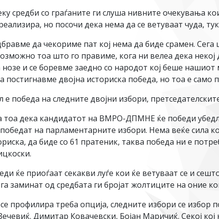
 средби со граѓаните ги слуша нивните очекувања кои 
еализира, но посочи дека нема да се ветуваат чуда, ту
равме да чекориме пат кој нема да биде срамен. Сега це
евозможно тоа што го правиме, кога ни велеа дека некој 
 нозе и се боревме заедно со народот кој беше нашиoт 
га постигнавме двојна историска победа, но тоа е само 
 е победа на следните двојни избори, претседателскит
а, а тоа дека кандидатот на ВМРО-ДПМНЕ ќе победи убед
бедат на парламентарните избори. Нема веќе сила која
риска, да биде со 61 пратеник, таква победа ни е потре
ицкоски.
ди ќе приоѓаат секакви луѓе кои ќе ветуваат се и сешто
ога заминат од средбата ги бројат жолтиците на оние ко
е се профилира треба опција, следните избори се избо
Зечевиќ. Димитар Ковачевски, Бојан Маричиќ. Секој кој ќ