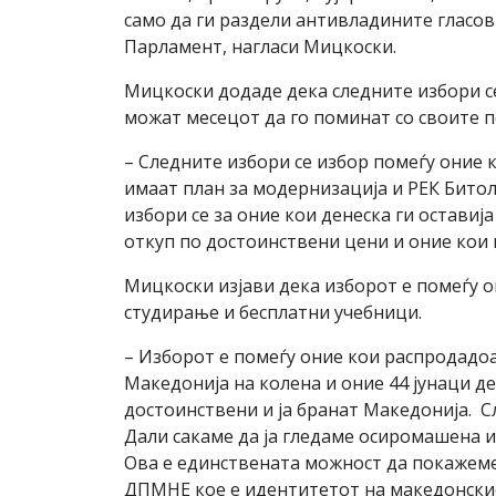
само да ги раздели антивладините гласов
Парламент, нагласи Мицкоски.
Мицкоски додаде дека следните избори се
можат месецот да го поминат со своите п
– Следните избори се избор помеѓу оние к
имаат план за модернизација и РЕК Битол
избори се за оние кои денеска ги оставиј
откуп по достоинствени цени и оние кои в
Мицкоски изјави дека изборот е помеѓу о
студирање и бесплатни учебници.
– Изборот е помеѓу оние кои распродадоа
Македонија на колена и оние 44 јунаци д
достоинствени и ја бранат Македонија. С
Дали сакаме да ја гледаме осиромашена и
Ова е единствената можност да покажеме
ДПМНЕ кое е идентитетот на македонскио