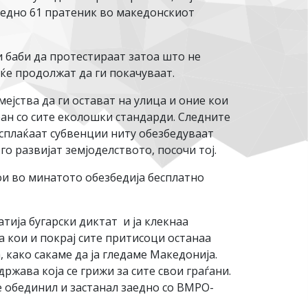
заедно 61 пратеник во македонскиот
 баби да протестираат затоа што не
 ќе продолжат да ги покачуваат.
мејства да ги остават на улица и оние кои
ан со сите еколошки стандарди. Следните
 исплаќаат субвенции ниту обезбедуваат
о развијат земјоделството, посочи тој.
ои во минатото обезбедија бесплатно
тија бугарски диктат и ја клекнаа
 кои и покрај сите притисоци останаа
 како сакаме да ја гледаме Македонија.
жава која се грижи за сите свои граѓани.
 обединил и застанал заедно со ВМРО-