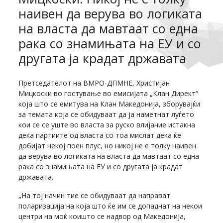
наивен да верува во логиката
на власта да мавтаат со една
рака со знамињата на ЕУ и со
другата ја крадат државата
Претседателот на ВМРО-ДПМНЕ, Христијан
Мицкоски во гостување во емисијата „Клан Директ“
која што се емитува на Клан Македонија, зборувајќи
за темата која се обидуваат да ја наметнат луѓето
кои се се уште во власта за руско влијание истакна
дека партиите од власта со тоа мислат дека ќе
добијат некој поен плус, но никој не е толку наивен
да верува во логиката на власта да мавтаат со една
рака со знамињата на ЕУ и со другата ја крадат
државата.
„На тој начин тие се обидуваат да направат
поларизација на која што ќе им се допаднат на некои
центри на моќ коишто се надвор од Македонија,