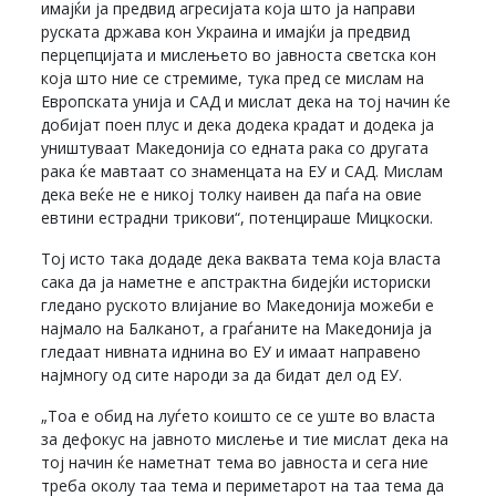
имајќи ја предвид агресијата која што ја направи
руската држава кон Украина и имајќи ја предвид
перцепцијата и мислењето во јавноста светска кон
која што ние се стремиме, тука пред се мислам на
Европската унија и САД и мислат дека на тој начин ќе
добијат поен плус и дека додека крадат и додека ја
уништуваат Македонија со едната рака со другата
рака ќе мавтаат со знаменцата на ЕУ и САД. Мислам
дека веќе не е никој толку наивен да паѓа на овие
евтини естрадни трикови“, потенцираше Мицкоски.
Тој исто така додаде дека ваквата тема која власта
сака да ја наметне е апстрактна бидејќи историски
гледано руското влијание во Македонија можеби е
најмало на Балканот, а граѓаните на Македонија ја
гледаат нивната иднина во ЕУ и имаат направено
најмногу од сите народи за да бидат дел од ЕУ.
„Тоа е обид на луѓето коишто се се уште во власта
за дефокус на јавното мислење и тие мислат дека на
тој начин ќе наметнат тема во јавноста и сега ние
треба околу таа тема и периметарот на таа тема да