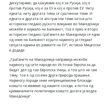
дискутираме, да кажуваме кој е за Русија, кој е
против Русија, кој е за ЕУ и кој е против ЕУ. Ниту
едната, ниту другата тема се суштински теми. И
едната и другата се апстрактни теми затоа што
историски гледано руското влијание во Македонија
можеби е најмало на Балканот, тоа е прво и второ
историски гледано граѓаните во Македонија се едни
од оние на Балканот којшто најмногу ја гледаат
својата иднина во рамките на ЕУ“, истакна Мицкоски
и додаде:
„Граѓаните на Македонија направија можеби
најмногу од сите народи во Источна Европа за да
бидат дел од таа Европска Унија, а тоа што не сме
таму, тоа е од сосема друга природа прашање.
Најмногу поради оние непринципиелни блокади
коишто ги имавме од нашите соседи, а потоа од
криминалните политичари коишто досега ја водеа
Македонија“.