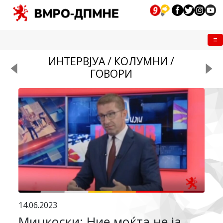
Me
ИНТЕРВЈУА / КОЛУМНИ /
ГОВОРИ
14.06.2023
Мицкоски: Ние моќта не ја