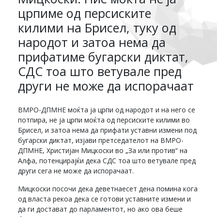
црпиме од персиските
килими на Брисел, туку од
народот и затоа нема да
прифатиме бугарски диктат,
СДС тоа што ветувале пред
други не може да испорачаат
ВМРО-ДПМНЕ моќта ја црпи од народот и на него се
потпира, не ја црпи моќта од персиските килими во
Брисел, и затоа нема да прифати уставни измени под
бугарски диктат, изјави претседателот на ВМРО-
ДПМНЕ, Христијан Мицкоски во „За или против“ на
Алфа, потенцирајќи дека СДС тоа што ветувале пред
други сега не може да испорачаат.
Мицкоски посочи дека деветнаесет дена помина кога
од власта рекоа дека се готови уставните измени и
да ги достават до парламентот, но ако ова беше