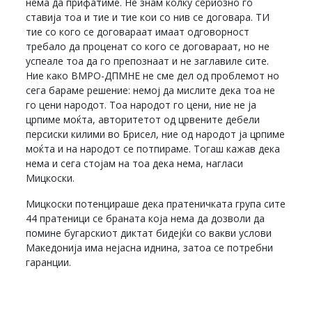
нема да прифатиме. Не знам колку сериозно го
ставија тоа и тие и тие кои со нив се договара. ТИ
тие со кого се договараат имаат одговорност
требало да проценат со кого се договараат, но не
успеале тоа да го препознаат и не заглавиле сите.
Ние како ВМРО-ДПМНЕ не сме дел од проблемот но
сега бараме решение: немој да мислите дека тоа не
го цени народот. Тоа народот го цени, ние не ја
црпиме моќта, авторитетот од црвените дебели
персиски килими во Брисел, ние од народот ја црпиме
моќта и на народот се потпираме. Тогаш кажав дека
нема и сега стојам на тоа дека нема, нагласи
Мицкоски.
Мицкоски потенцираше дека пратеничката група сите
44 пратеници се браната која нема да дозволи да
помине бугарскиот диктат бидејќи со вакви услови
Македонија има нејасна иднина, затоа се потребни
гаранции.