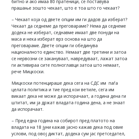
битно и ако имаа 80 пратеници, се поставува
прашање зошто чекаат, што е тоа што го чекаат?
– Чекаат која од двете опции им ги дадов да изберат?
Чекаат да седнеме да преговараме? Нема да седнеме
додека не изберат, седнавме имаат две понуди на
маса и нека изберат врз основа на што да
преговараме. Двете опции ги обединува
националното единство. Немаат две третини и затоа
се нервозни се закануваат, навредуваат, лажат затоа
ги активираа сите полноглавци затоа што немаат,
рече Мицкоски.
Мицкоски потенцираше дека сега на СДС им паѓа
целата политика и тие пред кои ветиле, сега им
викаат дека не може да испорачаат, а година дена ги
штитат, им ја држат владата година дена, а не знаат
да испорачаат.
– Пред една година на собирот пред платото на
владата на 18 јуни кажав јасно кажав дека под овие
услови, под овој диктат, додека сум јас претседател,