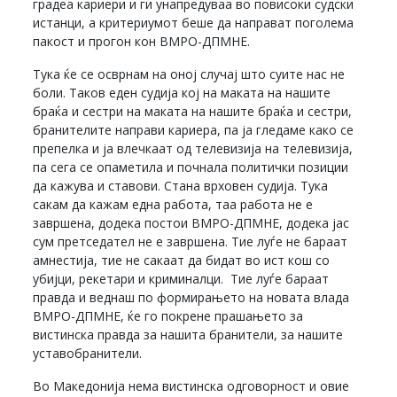
градеа кариери и ги унапредуваа во повисоки судски
истанци, а критериумот беше да направат поголема
пакост и прогон кон ВМРО-ДПМНЕ.
Тука ќе се осврнам на оној случај што суите нас не
боли. Таков еден судија кој на маката на нашите
браќа и сестри на маката на нашите браќа и сестри,
бранителите направи кариера, па ја гледаме како се
препелка и ја влечкаат од телевизија на телевизија,
па сега се опаметила и почнала политички позиции
да кажува и ставови. Стана врховен судија. Тука
сакам да кажам една работа, таа работа не е
завршена, додека постои ВМРО-ДПМНЕ, додека јас
сум претседател не е завршена. Тие луѓе не бараат
амнестија, тие не сакаат да бидат во ист кош со
убијци, рекетари и криминалци. Тие луѓе бараат
правда и веднаш по формирањето на новата влада
ВМРО-ДПМНЕ, ќе го покрене прашањето за
вистинска правда за нашита бранители, за нашите
уставобранители.
Во Македонија нема вистинска одговорност и овие