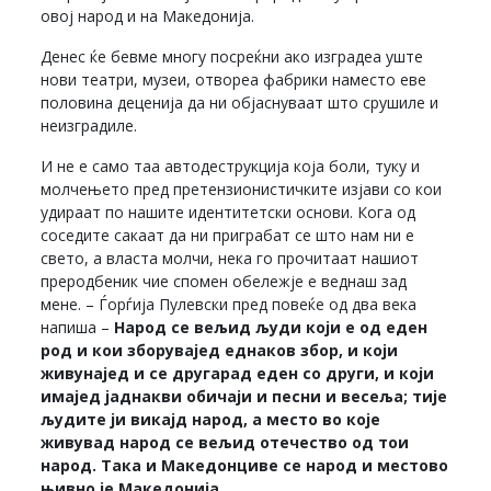
овој народ и на Македонија.
Денес ќе бевме многу посреќни ако изградеа уште
нови театри, музеи, отвореа фабрики наместо еве
половина деценија да ни објаснуваат што срушиле и
неизградиле.
И не е само таа автодеструкција која боли, туку и
молчењето пред претензионистичките изјави со кои
удираат по нашите идентитетски основи. Кога од
соседите сакаат да ни приграбат се што нам ни е
свето, а власта молчи, нека го прочитаат нашиот
преродбеник чие спомен обележје е веднаш зад
мене. – Ѓорѓија Пулевски пред повеќе од два века
напиша –
Народ се вељид људи који е од еден
род и кои зборувајед еднаков збор, и који
живунајед и се другарад еден со други, и који
имајед јаднакви обичаји и песни и весеља; тије
људите ји викајд народ, а место во које
живувад народ се вељид отечество од тои
народ. Така и Македонциве се народ и местово
њивно је Македонија….