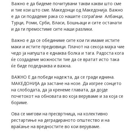
Важно е да бидеме почитувани такви какви што сме
и тие кои што сме. Македонци од Македонија. Важно
е да си подадеме рака со нашите сограѓани Албанци,
Турци, Роми, Срби, Власи, Бошњаци и сите останати
и да ги премостиме сите наши разлики.
Важно е да се обединиме сите кои ги имаме истите
маки и истите предизвици. Плачот на секоја мајка чие
чедо ја напушта е еднаква болка и тага. Радоста кога
ќе создадеме можности тие да се вратат исто така
ќе биде подеднаква и важна.
ВАЖНО Е да победи надежта, да се гради иднина.
МАКЕДОНИЈА да застане на нозе. Да изгрее сонцето
на слободата, да ја кренеме главата, да дојде
почетокот на обновата во која веруваме и за која се
бориме.
Ова се мигови на пресвртница, на колективно
рестартиње на деградираното општество и на
враќање на вредностите во кои веруваме.