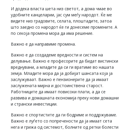
И додека власта шета низ светот, а дома чмае во
удобните канцеларии, јас сум меѓу народот. Ќе ме
видите низ градовите, селата, плоштадите, затоа
што заедно со народот ќе ги донесеме промените. А
по секоја промена мора да има решение.
Важно е да направиме промена.
Важно е да создадеме вредности и систем на
делување. Важно е професорите да бидат вистински
вреднувани, а младите да си ги вратиме во нашата
земја. Младите мора да ја добијат шансата која ја
заслужуваат. Важно е пензионерите да ја имаат
заслужената мирна и достоинствена старост.
Работниците да имаат повисоки плати, а да се
развива и домашната економија преку нови домашни
и странски инвестиции.
Важно е спортистите да ги бодриме и поддржуваме.
Важно е луѓето со попречености да ја имаат сета
нега и грижа од системот, болните од ретки болести