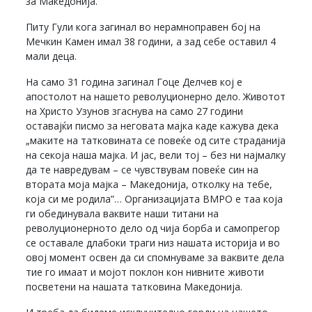
за Македонија.
Питу Гули кога загинал во нерамноправен бој на
Мечкин Камен имал 38 години, а зад себе оставил 4
мали деца.
На само 31 година загинал Гоце Делчев кој е
апостолот на нашето револуционерно дело. Животот
на Христо Узунов згаснува на само 27 години
оставајќи писмо за неговата мајка каде кажува дека
„маките на татковината се повеќе од сите страданија
на секоја наша мајка. И јас, вели тој – без ни најмалку
да те навредувам – се чувствувам повеќе син на
втората моја мајка – Македонија, отколку на тебе,
која си ме родила”… Организацијата ВМРО е таа која
ги обединувала ваквите наши титани на
револуционерното дело од чија борба и самопрегор
се оставале длабоки траги низ нашата историја и во
овој момент освен да си спомнуваме за ваквите дела
тие го имаат и мојот поклон кон нивните животи
посветени на нашата татковина Македонија.