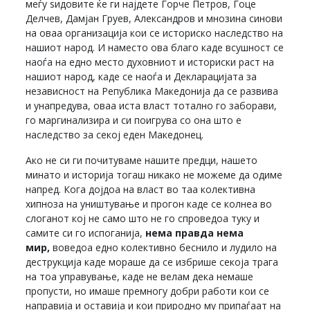
меѓу ѕидовите ќе ги најдете Ѓорче Петров, Гоце
Делчев, Дамјан Груев, Александров и мнозина синови
на оваа организација кои се историско наследство на
нашиот народ. И наместо ова благо каде всушност се
наоѓа на едно место духовниот и историски раст на
нашиот народ, каде се наоѓа и Декларацијата за
независност на Република Македонија да се развива
и унапредува, оваа иста власт тотално го заборави,
го маргинализира и си поигрува со она што е
наследство за секој еден Македонец.
Ако не си ги почитуваме нашите предци, нашето
минато и историја тогаш никако не можеме да одиме
напред. Кога дојдоа на власт во таа колективна
хипноза на уништување и прогон каде се колнеа во
слоганот кој не само што не го спроведоа туку и
самите си го испоганија,
нема правда нема
мир,
воведоа едно колективно беснило и лудило на
деструкција каде мораше да се избрише секоја трага
на тоа управување, каде не велам дека немаше
пропусти, но имаше премногу добри работи кои се
направија и оставија и кои природно му припаѓаат на