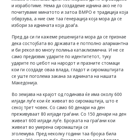
и изработиме. Нема да создадеме иднина ако не го
почитуваме минатото и затоа ВМРО е традиција која
обврзува, а ние сме таа генерација која мора да се
избори за иднината која доаѓа.
Пред да си ги кажеме решенијата мора да се признае
дека состојбата во државата е потполно алармантна
и би рекол во многу полиња катаклизмична. И не се
само предизвик ударите по идентитетот, туку
ударите по џебот на народот и празните стомаци
кои ги создаде оваа влада, гладот и сиромаштијата
се уште поголема закана за иднината на нашата
Македонија.
Во земјава на крајот од годинава ќе има околу 600
илјади луѓе кои ќе живеат во сиромаштија, што е
секој трет човек. Со само 60 денари на ден
преживуваат 80 илјади граѓани. Со 150 денари на ден
живеат 600 илјади луѓе. Бројката на граѓани кои
живеат во умерена сиромаштија се
зголемува. Пред неколку години таа бројка била