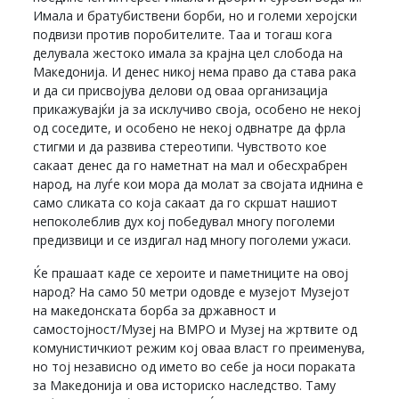
Имала и братубиствени борби, но и големи херојски
подвизи против поробителите. Таа и тогаш кога
делувала жестоко имала за крајна цел слобода на
Македонија. И денес никој нема право да става рака
и да си присвојува делови од оваа организација
прикажувајќи ја за исклучиво своја, особено не некој
од соседите, и особено не некој одвнатре да фрла
стигми и да развива стереотипи. Чувството кое
сакаат денес да го наметнат на мал и обесхрабрен
народ, на луѓе кои мора да молат за својата иднина е
само сликата со која сакаат да го скршат нашиот
непоколеблив дух кој победувал многу поголеми
предизвици и се издигал над многу поголеми ужаси.
Ќе прашаат каде се хероите и паметниците на овој
народ? На само 50 метри одовде е музејот Музејот
на македонската борба за државност и
самостојност/Музеј на ВМРО и Музеј на жртвите од
комунистичкиот режим кој оваа власт го преименува,
но тој независно од името во себе ја носи пораката
за Македонија и ова историско наследство. Таму