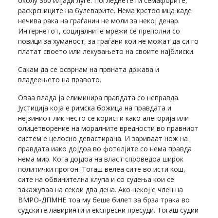
околу 360 илјади луѓе. Погледнете ги семафорите,
раскрсниците на булеварите. Нема крстосница каде
нечива рака на граѓанин не моли за некој денар.
Интернетот, социјалните мрежи се преполни со
повици за хуманост, за граѓани кои не можат да си го
платат своето или лекувањето на своите најблиски.
Сакам да се осврнам на првната држава и
владеењето на правото.
Оваа влада ја елиминира правдата со неправда.
Јустиција која е римска божица на правдата и
нејзиниот лик често се користи како алегорија или
олицетворение на моралните вредности во правниот
систем е целосно девастирана. И зариваат нож на
правдата иако дојдоа во фотелјите со нема правда
нема мир. Кога дојдоа на власт спроведоа широк
политички прогон. Тогаш велеа сите во исти кош,
сите на обвинителна клупа и со судења кои се
закажуваа на секои два дена. Ако некој е член на
ВМРО-ДПМНЕ тоа му беше билет за брза трака во
судските лавиринти и експресни пресуди. Тогаш судии