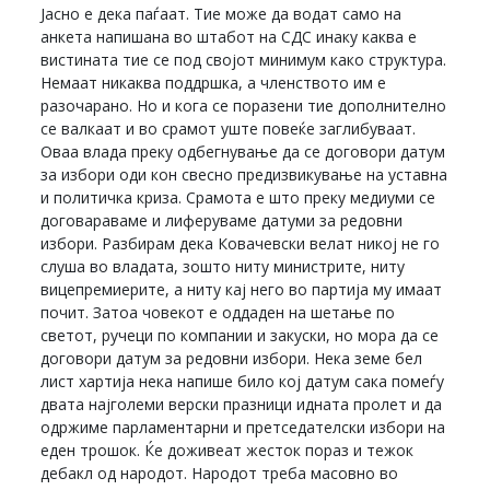
Јасно е дека паѓаат. Тие може да водат само на
анкета напишана во штабот на СДС инаку каква е
вистината тие се под својот минимум како структура.
Немаат никаква поддршка, а членството им е
разочарано. Но и кога се поразени тие дополнително
се валкаат и во срамот уште повеќе заглибуваат.
Оваа влада преку одбегнување да се договори датум
за избори оди кон свесно предизвикување на уставна
и политичка криза. Срамота е што преку медиуми се
договараваме и лиферуваме датуми за редовни
избори. Разбирам дека Ковачевски велат никој не го
слуша во владата, зошто ниту министрите, ниту
вицепремиерите, а ниту кај него во партија му имаат
почит. Затоа човекот е оддаден на шетање по
светот, ручеци по компании и закуски, но мора да се
договори датум за редовни избори. Нека земе бел
лист хартија нека напише било кој датум сака помеѓу
двата најголеми верски празници идната пролет и да
одржиме парламентарни и претседателски избори на
еден трошок. Ќе доживеат жесток пораз и тежок
дебакл од народот. Народот треба масовно во