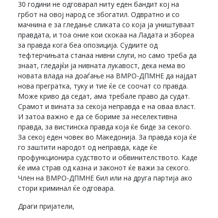
30 години не одговарал ниту еден бандит кој на
грбот на овој народ се збогатил. Одвратно и со
мачнина е за гледање сликата со која ја уништуваат
правдата, и тоа оние кои скокаа на Ладата и збореа
за правда кога беа опозиција. Судиите од
тефтерчињата станаа нивни слуги, но само треба да
знаат, гледајќи ја нивната лукавост, дека нема во
новата влада на доаѓање на ВМРО-ДПМНЕ да најдат
нова прегратка, туку и тие ќе се соочат со правда.
Може криво да седат, ама требале право да судат.
Срамот и вината за секоја неправда е на оваа власт.
И затоа важно е да се бориме за неселективна
правда, за вистинска правда која ќе биде за секого.
За секој еден човек во Македонија. За правда која ќе
го заштити народот од неправда, каде ќе
профункционира судството и обвинителството. Каде
ќе има страв од казна и законот ќе важи за секого.
Член на ВМРО-ДПМНЕ бил или на друга партија ако
стори криминал ќе одговара.
Драги пријатели,