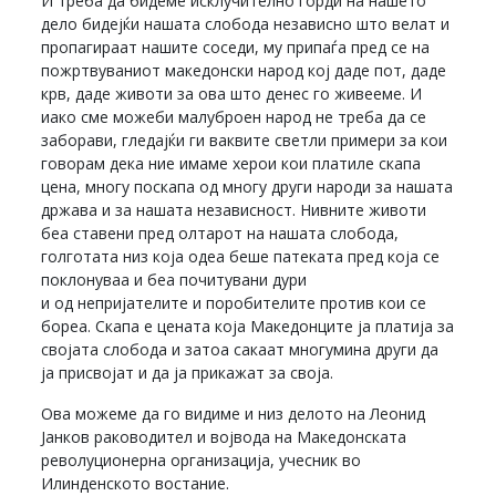
И треба да бидеме исклучително горди на нашето
дело бидејќи нашата слобода независно што велат и
пропагираат нашите соседи, му припаѓа пред се на
пожртвуваниот македонски народ кој даде пот, даде
крв, даде животи за ова што денес го живееме. И
иако сме можеби малуброен народ не треба да се
заборави, гледајќи ги ваквите светли примери за кои
говорам дека ние имаме херои кои платиле скапа
цена, многу поскапа од многу други народи за нашата
држава и за нашата независност. Нивните животи
беа ставени пред олтарот на нашата слобода,
голготата низ која одеа беше патеката пред која се
поклонуваа и беа почитувани дури
и од непријателите и поробителите против кои се
бореа. Скапа е цената која Македонците ја платија за
својата слобода и затоа сакаат многумина други да
ја присвојат и да ја прикажат за своја.
Ова можеме да го видиме и низ делото на Леонид
Јанков раководител и војвода на Македонската
револуционерна организација, учесник во
Илинденското востание.