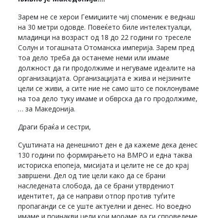
Зарем не се херои Гемиџиите чиј споменик е веднаш
на 30 метри одовде. Повеќето биле интелектуалци,
младинци на возраст од 18 до 22 години го треселе
Солун и тогашната Отоманска империја. Зарем пред
тоа дело треба да останеме неми или имаме
должност да ги продолжиме и негуваме идеалите на
организацијата. Организацијата е жива и нејзините
цели се живи, а сите ние не само што се поклонуваме
на тоа дело туку имаме и обврска да го продолжиме,
… за Македонија.
Драги браќа и сестри,
Суштината на денешниот ден е да кажеме дека денес
130 години по формирањето на ВМРО и една таква
историска епопеја, мисијата и целите не се до крај
завршени. Дел од тие цели како да се брани
наследената слобода, да се брани утврдениот
идентитет, да се направи отпор против туѓите
пропаганди се се уште актуелни и денес. Но воедно
имаме и поинакви цели кои мораме да ги спроведеме