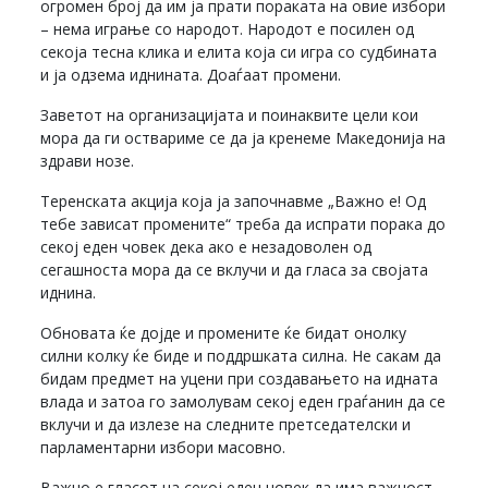
огромен број да им ја прати пораката на овие избори
– нема играње со народот. Народот е посилен од
секоја тесна клика и елита која си игра со судбината
и ја одзема иднината. Доаѓаат промени.
Заветот на организацијата и поинаквите цели кои
мора да ги оствариме се да ја кренеме Македонија на
здрави нозе.
Теренската акција која ја започнавме „Важно е! Од
тебе зависат промените“ треба да испрати порака до
секој еден човек дека ако е незадоволен од
сегашноста мора да се вклучи и да гласа за својата
иднина.
Обновата ќе дојде и промените ќе бидат онолку
силни колку ќе биде и поддршката силна. Не сакам да
бидам предмет на уцени при создавањето на идната
влада и затоа го замолувам секој еден граѓанин да се
вклучи и да излезе на следните претседателски и
парламентарни избори масовно.
Важно е гласот на секој еден човек да има важност.