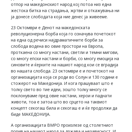
отпор на македонскиот народ кој потоа низ една
жестока битка на страдања, жртви и откажувања ни
ја донесе слободата која ние денес ја живееме.
23 Октомври е Денот на македонската
револуционерна борба која го означува почетокот
на една од речиси најдраматичните борби за
слобода водена во овие простори на Европа,
проткаена со многу настани, светли и темни мигови,
со многу епски настани и борби, со многу емоција на
синовите и ќерките на нашиот народ кои се вградија
во нашата слобода. 23 октомври е и почетокот на
организацијата која се роди во Солун и 130 години е
стожерот на Македонија. И кога прашуваат што е
толку свето во тие идеи, зошто толку многу се
поклонуваме пред овие настани, херои и паднати
животи, тоа е затоа што во срцето на таквиот
концепт секогаш била и секогаш е и ќе продолжи да
биде МАКЕДОНИЈА.
А организацијата ВМРО произлезе од столетниот
порив на нашиот народ за држава и независност. И