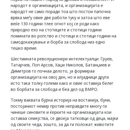
народот е организацијата, и организацијата е
народот не само поради тоа што постои папочна
врвка меѓу овие две работи туку и затоа што еве
веќе 130 години тлее огнот кој се роди како
природно ехо на стотиците и стотици години
поминати во ропство и стотици и стотици години на
самодокажување и борба за слобода низ едно
тешко време.
Шестмината револуционери интелектуалци: Груев,
Татарчев, Поп Арсов, Хаџи Николов, Батанџиев и
Димитров го почнаа делото, ја формираа
организацијата на овој ден, но и илјадници други
исто така толку големи како и овие оставија белег
во борбата за слобода и беа дел од ВМРО.
Токму ваквата бурна историја на востанија, буни,
постојаниот немир против неправдите многу ги
чинеше синовите и ќерките на организацијата кои
оставаа семејства, се двоеја татковци од деца, мајки
од своите чеда, зошто, за да ги положат животите