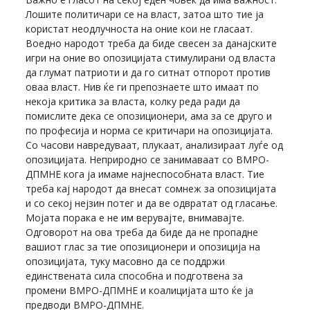
Лошите политичари се на власт, затоа што тие ја
користат неодлучноста на оние кои не гласаат.
Воедно народот треба да биде свесен за данајските
игри на оние во опозицијата стимулирани од власта
да глумат патриоти и да го ситнат отпорот против
оваа власт. Нив ќе ги препознаете што имаат по
некоја критика за власта, колку реда ради да
помислите дека се опозиционери, ама за се друго и
по професија и норма се критичари на опозицијата.
Со часови навредуваат, плукаат, анализираат луѓе од
опозицијата. Неприродно се занимаваат со ВМРО-
ДПМНЕ кога ја имаме најнеспособната власт. Тие
треба кај народот да внесат сомнеж за опозицијата
и со секој нејзин потег и да ве одвратат од гласање.
Мојата порака е не им верувајте, внимавајте.
Одговорот на ова треба да биде да не пропадне
вашиот глас за тие опозиционери и опозиција на
опозицијата, туку масовно да се поддржи
единствената сила способна и подготвена за
промени ВМРО-ДПМНЕ и коалицијата што ќе ја
предводи ВМРО-ДПМНЕ.