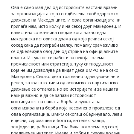
Ова е само мал дел од историските настани врзани
за организацијата која го одбележа слободарското
движење на Македонците. И оваа организацијата ни
припаѓа нам, исто колку и на секој друг Македонец. И
навистина со мачнина гледам кога вакво една
македонска историска драма од која речиси секој
сосед сака да приграби малку, помалку срамежливо
се одбележува овој ден од страна на официјалните
власти. И тука не се работи за некоја голема
промисленост или стратегија, туку ситнодушност
која не им дозволува да видат дека ВМРО е на секој
Македонец. Секако дека тоа нивно однесување не е
репер, затоа што тие и од асномското партизанско
движење се откажаа, но во историјата и за нашата
нација важно е да се запази историскиот
континуитет на нашата борба и лулката на
организираната борба која несомнено произлезе од
оваа организација. ВМРО секогаш обединувало, леви
и десни, сиромашни и богати, интелектуалци,
земјоделци, работници. Таа била поголема од секој
поединечен интерес. Имала и добри и сурови водачи.