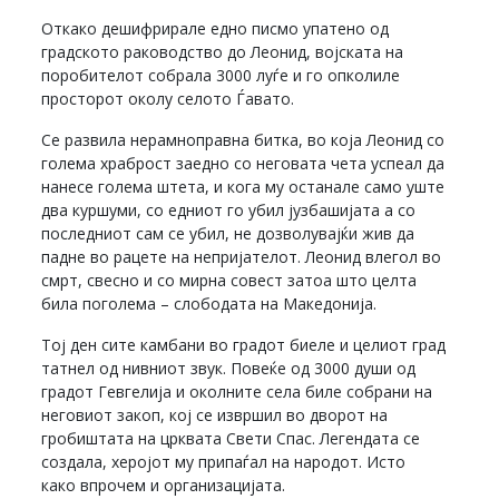
Откако дешифрирале едно писмо упатено од
градското раководство до Леонид, војската на
поробителот собрала 3000 луѓе и го опколиле
просторот околу селото Ѓавато.
Се развила нерамноправна битка, во која Леонид со
голема храброст заедно со неговата чета успеал да
нанесе голема штета, и кога му останале само уште
два куршуми, со едниот го убил јузбашијата а со
последниот сам се убил, не дозволувајќи жив да
падне во рацете на непријателот. Леонид влегол во
смрт, свесно и со мирна совест затоа што целта
била поголема – слободата на Македонија.
Тој ден сите камбани во градот биеле и целиот град
татнел од нивниот звук. Повеќе од 3000 души од
градот Гевгелија и околните села биле собрани на
неговиот закоп, кој се извршил во дворот на
гробиштата на црквата Свети Спас. Легендата се
создала, херојот му припаѓал на народот. Исто
како впрочем и организацијата.