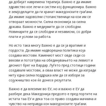
да добијат навремена терапија. Важно е да имаме
здравство кое лечи и систем кој функционира. Важно
е земјоделците да ги хранат македонските граѓани.
Да имаме задоволни стопанственици на кои им се
отвораат можности. Силна економија за силна
држава. Важно е медиумите да се слободни.
Новинарите да се слободни и независни, со добри
плати и услови за работа.
Но исто така многу Важно е да си ја вратиме и
гордоста. Да имаме надворешна политика која
создава мостови. Камениот мост овде седи со
векови и потсетува на обединувањето на левиот и
десниот брег на Вардар. Луѓето пред стотици години
создавале мостови, а оваа власт не може да изгради
ниту една силна поддршка или да се избори за
сојужништво кое ќе донесе резултати.
Важно е да влеземе во ЕУ, но и важно е ЕУ да
разбере дека Македонија предолго е пред портите на
истата таа ЕУ и дека тоа со право создава мачнина и
чувство на неправда кон македонските граѓани.