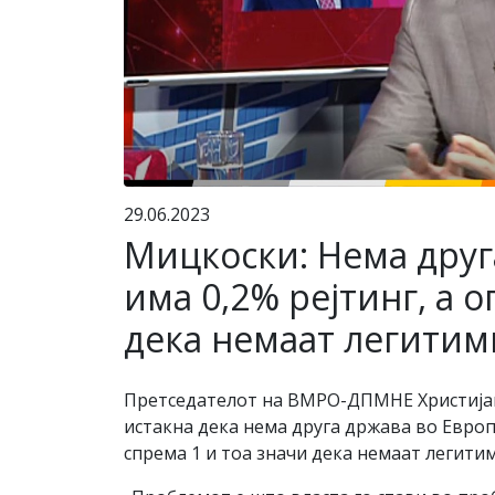
29.06.2023
Мицкоски: Нема друг
има 0,2% рејтинг, а о
дека немаат легитим
Претседателот на ВМРО-ДПМНЕ Христијан 
истакна дека нема друга држава во Европс
спрема 1 и тоа значи дека немаат легити