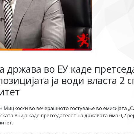
а држава во ЕУ каде претсед
позицијата ја води власта 2 
итет
Мицкоски во вечерашното гостување во емисијата „Са
ката Унија каде претседателот на државата има 0,2 рејт
митет.