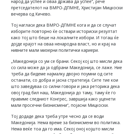
народ да успее и оваа држава да успее“, рече
претседателот на ВМРО-ДПМНЕ, Христијан Мицкоски
вечерва од Кичево.
Тој нагласи дека ВМРО-ДПМНЕ кога и да се случат
изборите повторно ќе оствари историски резултат
како тој што беше на локалните избори. И тогаш ќе
дојде крајот на оваа ненародна власт, но и крај на
нивните мали мизерни политички кариери.
„Македонија со ум се брани. Секој кој што мисли дека
со сила може да ја одбрани Македонија, се лаже. Ние
треба да бидеме најмалку двојно поумни од сите
останати, со добра и јасна стратегија. Сите тие кои
што заведуваа со силни говори и јака реторика дека
овој град бил наш, Македонија до таму, таму ќе го
правиме следниот Конгрес, завршија како уценети
мали просечни бизнисмени“, појасни Мицкоски.
Тој додаде дека треба утре чесно да се води
Македонија. Нема време за бизнисмени во политика.
Нема веќе тоа да го има. Секој оној којшто мисли