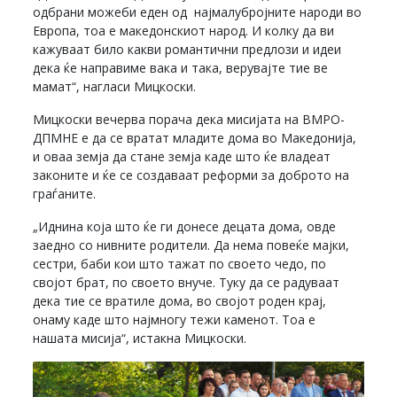
одбрани можеби еден од најмалубројните народи во
Европа, тоа е македонскиот народ. И колку да ви
кажуваат било какви романтични предлози и идеи
дека ќе направиме вака и така, верувајте тие ве
мамат“, нагласи Мицкоски.
Мицкоски вечерва порача дека мисијата на ВМРО-
ДПМНЕ е да се вратат младите дома во Македонија,
и оваа земја да стане земја каде што ќе владеат
законите и ќе се создаваат реформи за доброто на
граѓаните.
„Иднина која што ќе ги донесе децата дома, овде
заедно со нивните родители. Да нема повеќе мајки,
сестри, баби кои што тажат по своето чедо, по
својот брат, по своето внуче. Туку да се радуваат
дека тие се вратиле дома, во својот роден крај,
онаму каде што најмногу тежи каменот. Тоа е
нашата мисија“, истакна Мицкоски.