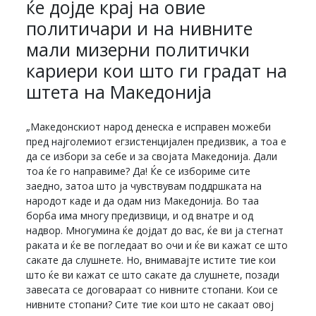
ќе дојде крај на овие
политичари и на нивните
мали мизерни политички
кариери кои што ги градат на
штета на Македонија
„Македонскиот народ денеска е исправен можеби
пред најголемиот егзистенцијален предизвик, а тоа е
да се избори за себе и за својата Македонија. Дали
тоа ќе го направиме? Да! Ќе се избориме сите
заедно, затоа што ја чувствувам поддршката на
народот каде и да одам низ Македонија. Во таа
борба има многу предизвици, и од внатре и од
надвор. Многумина ќе дојдат до вас, ќе ви ја стегнат
раката и ќе ве погледаат во очи и ќе ви кажат се што
сакате да слушнете. Но, внимавајте истите тие кои
што ќе ви кажат се што сакате да слушнете, позади
завесата се договараат со нивните стопани. Кои се
нивните стопани? Сите тие кои што не сакаат овој