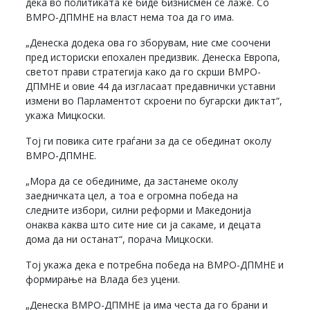
дека во политиката ќе биде бизнисмен се лаже. Со
ВМРО-ДПМНЕ на власт нема тоа да го има.
„Денеска додека ова го зборувам, ние сме соочени
пред историски епохален предизвик. Денеска Европа,
светот прави стратегија како да го скрши ВМРО-
ДПМНЕ и овие 44 да изгласаат предавнички уставни
измени во Парламентот скроени по бугарски диктат“,
укажа Мицкоски.
Тој ги повика сите граѓани за да се обединат околу
ВМРО-ДПМНЕ.
„Мора да се обединиме, да застанеме околу
заедничката цел, а тоа е огромна победа на
следните избори, силни реформи и Македонија
онаква каква што сите ние си ја сакаме, и децата
дома да ни останат“, порача Мицкоски.
Тој укажа дека е потребна победа на ВМРО-ДПМНЕ и
формирање на Влада без уцени.
„Денеска ВМРО-ДПМНЕ ја има честа да го брани и