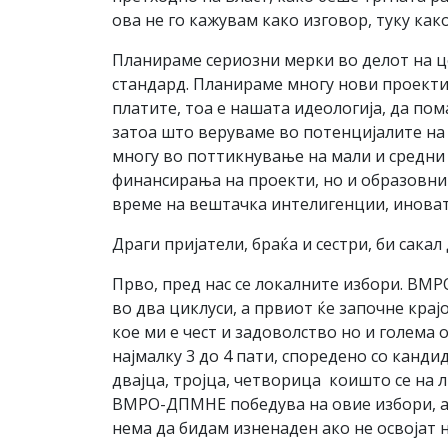
ова не го кажувам како изговор, туку како
Планираме сериозни мерки во делот на ц
стандард. Планираме многу нови проекти 
платите, тоа е нашата идеологија, да пом
затоа што веруваме во потенцијалите на 
многу во поттикнување на мали и средни 
финансирања на проекти, но и образовни 
време на вештачка интелигенции, иноват
Драги пријатели, браќа и сестри, би сака
Прво, пред нас се локалните избори. ВМ
во два циклуси, а првиот ќе започне кра
кое ми е чест и задоволство но и голема
најмалку 3 до 4 пати, споредено со канд
двајца, тројца, четворица коишто се на 
ВМРО-ДПМНЕ победува на овие избори, а 
нема да бидам изненаден ако не освојат 