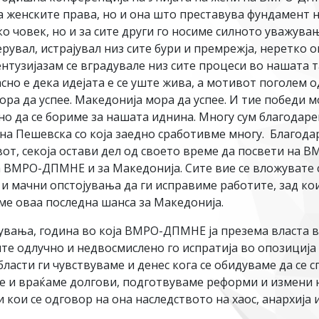
а женските права, но и она што преставува фундамент н
ако човек, но и за сите други го носиме силното уважув
рувал, истрајувал низ сите бури и премрежја, неретко 
ентузијазам се вградувале низ сите процеси во нашата т
асно е дека идејата е се уште жива, а мотивот поголем од
а да успее. Македонија мора да успее. И тие победи мо
но да се бориме за нашата иднина. Многу сум благодарен
 Пешевска со која заедно сработивме многу. Благодаре
ивот, секоја остави дел од своето време да посвети на
а ВМРО-ДПМНЕ и за Македонија. Сите вие се вложувате 
и мачни опстојувања да ги исправиме работите, зад ко
име оваа последна шанса за Македонија.
чувања, година во која ВМРО-ДПМНЕ ја презема власта в
те одлучно и недвосмислено го испратија во опозиција
ласти ги чувствуваме и денес кога се обидуваме да се с
 и враќаме долгови, подготвуваме реформи и измени на
 кои се одговор на она наследството на хаос, анархија