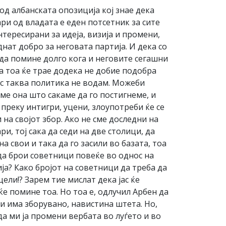
од албанската опозиција кој знае дека
ри од владата е еден потсетник за сите
тересирани за идеја, визија и промени,
нат добро за неговата партија. И дека со
 да помине долго кога и неговите сегашни
а тоа ќе трае додека не добие подобра
Јас таква политика не водам. Можеби
ме она што сакаме да го постигнеме, и
 преку интигри, уцени, злоупотреби ќе се
на својот збор. Ако не сме доследни на
и, тој сака да седи на две столици, да
 свои и така да го засили во базата, тоа
 да брои советници повеќе во однос на
ија? Како бројот на советници да треба да
ели!? Зарем тие мислат дека јас ќе
е помине тоа. Но тоа е, одлучил Арбен да
и има зборувано, навистина штета. Но,
да ми ја промени вербата во луѓето и во