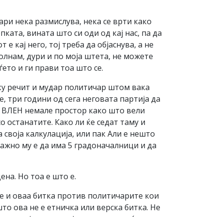
ари нека размислува, нека се врти како
ката, вината што си оди од кај нас, па да
 е кај него, тој треба да објаснува, а не
полнам, дури и по моја штета, не можете
ето и ги прави тоа што се.
лку речит и мудар политичар штом вака
 три години од сега неговата партија да
о ВЛЕН немале простор како што вели
со останатите. Како ли ќе седат таму и
а своја калкулација, или пак Али е нешто
ажно му е да има 5 градоначалници и да
ена. Но тоа е што е.
е и оваа битка против политичарите кои
што ова не е етничка или верска битка. Не