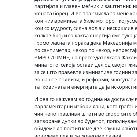
партијата и главен меѓник и заштитник н
жената борец. И во таа смисла за мене к
кои низ времињата биле моторот кој усме
кои со мудрост, силна волја и нескршлив 
колкав број и со каква енергија сме тука ј
громогласната порака дека Македонија мор
по сантиметар, чекор по чекор, непрестај
ВМРО-ДПМНЕ, на претседателката Жаклина
минатото, секоја остави дел од својот ж
за се што правевте изминативе години з
во наште подвизи, и реформи, многупати 
татковината и енергијата да ја искорист
И ова го кажувам во година на доста слу
парламентарни избори лани, кога граѓани
чии непоправливи штети во скоро сите об
затвораме дупки во буџетот, пополнуваме
обидеме да постигнеме две клучни работи
воведеме ред и да донесеме развој.