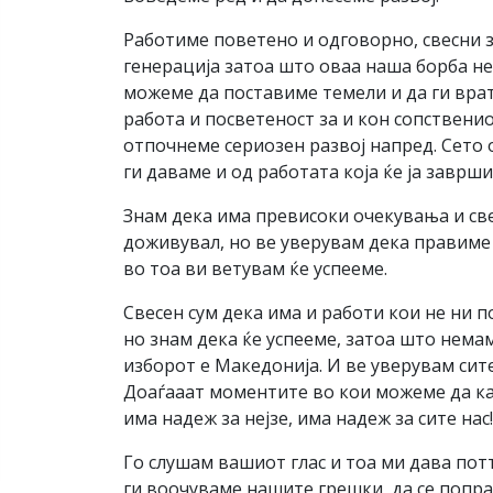
Работиме поветено и одговорно, свесни за
генерација затоа што оваа наша борба не
можеме да поставиме темели и да ги вра
работа и посветеност за и кон сопствени
отпочнеме сериозен развој напред. Сето о
ги даваме и од работата која ќе ја заврш
Знам дека има превисоки очекувања и свес
доживувал, но ве уверувам дека правиме 
во тоа ви ветувам ќе успееме.
Свесен сум дека има и работи кои не ни п
но знам дека ќе успееме, затоа што немам
изборот е Македонија. И ве уверувам с
Доаѓааат моментите во кои можеме да каже
има надеж за нејзе, има надеж за сите нас
Го слушам вашиот глас и тоа ми дава пот
ги воочуваме нашите грешки, да се поправ