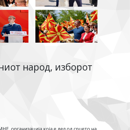
ниот народ, изборот
НЕ, организација која е дел од срцето на