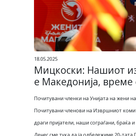
18.05.2025
Мицкоски: Нашиот из
е Македонија, време 
Почитувани членки на Унијата на жени 
Почитувани членови на Извршниот ком
драги пријатели, наши сограѓани, браќа и 
Денес сме тука да ја одбележиме 20-тата