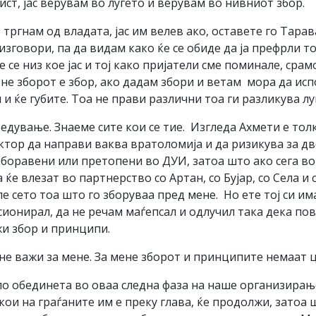
ст, јас верувам во луѓето и верувам во нивниот збор.
 тргнам од владата, јас им велев ако, оставете го Тарав
зговори, па да видам како ќе се обиде да ја префрли топ
се низ кое јас и тој како пријатели сме поминале, срамот
 мене зборот е збор, ако дадам збори и ветам мора да ис
 ќе губите. Тоа не прави различни тоа ги разликува луѓ
едување. Знаеме сите кои се тие. Изгледа Ахмети е то
ор да направи ваква вратоломија и да ризикува за две,
аборавени или претопени во ДУИ, затоа што ако сега в
ќе влезат во партнерство со Артан, со Бујар, со Села и 
ле сето тоа што го зборуваа пред мене. Но ете тој си им
ионирал, да не речам маѓепсал и одлучил така дека пов
жи збор и принципи.
а не важи за мене. За мене зборот и принципите немаат ц
по обединета во оваа следна фаза на наше организирањ
 кои на граѓаните им е преку глава, ќе продолжи, затоа 