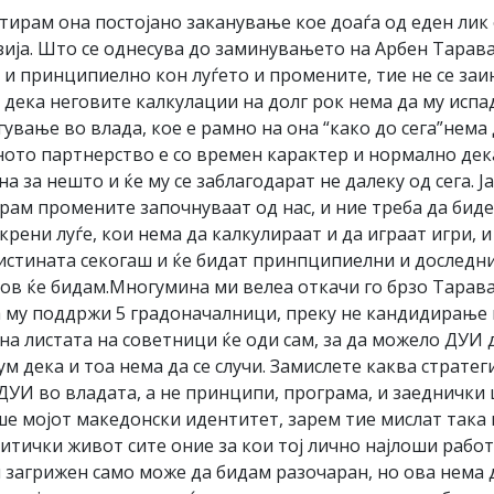
нтирам она постојано заканување кое доаѓа од еден лик 
зија. Што се однесува до заминувањето на Арбен Тарава
 и принципиелно кон луѓето и промените, тие не се заин
 дека неговите калкулации на долг рок нема да му испад
ување во влада, кое е рамно на она “како до сега”нема
ното партнерство е со времен карактер и нормално дек
а за нешто и ќе му се заблагодарат не далеку од сега. 
рам промените започнуваат од нас, и ние треба да биде
крени луѓе, кои нема да калкулираат и да играат игри, и
вистината секогаш и ќе бидат принпципиелни и доследни 
таков ќе бидам.Многумина ми велеа откачи го брзо Таравар
 му поддржи 5 градоначалници, преку не кандидирање на
 на листата на советници ќе оди сам, за да можело ДУИ
ум дека и тоа нема да се случи. Замислете каква стратег
ДУИ во владата, а не принципи, програма, и заеднички ц
е мојот македонски идентитет, зарем тие мислат така ќ
итички живот сите оние за кои тој лично најлоши работ
ум загрижен само може да бидам разочаран, но ова нема 