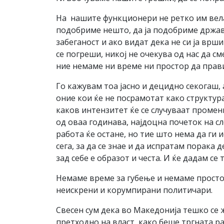
На нашите функционери не ретко им велам
подобриме нешто, да ја подобриме држава
забеганост и ако видат дека не си ја врш
се погреши, никој не очекува од нас да с
ние немаме ни време ни простор да прав
Го кажувам тоа јасно и децидно секогаш, а
оние кои ќе не посрамотат како структура
каков интензитет ќе се случуваат промен
од оваа годинава, најдоцна почеток на сл
работа ќе остане, но тие што нема да ги 
сега, за да се знае и да испратам порак
зад себе е образот и честа. И ќе дадам се
Немаме време за губење и немаме простор
неискрени и корумпирани политичари.
Свесен сум дека во Македонија тешко се ж
претходно на власт, како беше тргната р