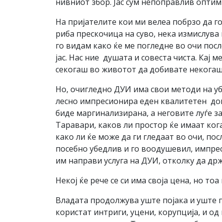
нивниот збор. Јас сум непоправлив оптими
На пријателите кои ми велеа побрзо да го
риба прескочица на суво, нека измислува и
го видам како ќе ме погледне во очи после 
јас. Нас ние душата и совеста чиста. Кај
секогаш во животот да добивате некогаш и
Но, очигледно ДУИ има свои методи на уб
лесно импресионира еден квалитетен докт
биде маргинализирана, а неговите луѓе з
Таравари, каков ли простор ќе имаат кога 
како ли ќе може да ги гледаат во очи, пос
посебно убедлив и го воодушевил, импрес
им направи услуга на ДУИ, отколку да др
Некој ќе рече се си има своја цена, но то
Владата продолжува уште појака и уште 
користат интриги, уцени, корупција, и од