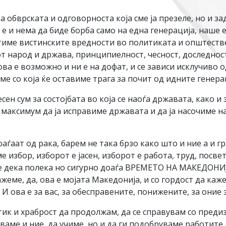
 обврската и одговорноста која сме ја презеле, но и з
 е и нема да биде борба само на една генерација, наше
тиме вистинските вредности во политиката и општеств
от народ и држава, принципиелност, чесност, доследнос
ва е возможно и ни е на дофат, и се зависи исклучиво 
име со која ќе оставиме трага за почит од идните генера
ен сум за состојбата во која се наоѓа државата, како и
максимум да ја исправиме државата и да ја насочиме на
оаѓаат од рака, барем не така брзо како што и ние а и 
е избор, изборот е јасен, изборот е работа, труд, посве
ите дека полека но сигурно доаѓа ВРЕМЕТО НА МАКЕДО
ме, да, ова е мојата Македонија, и со гордост да кажеме
! И ова е за вас, за обесправените, понижените, за оние 
тик и храброст да продолжам, да се справувам со преди
аме и ние, да учиме, но и да ги подобруваме работите.