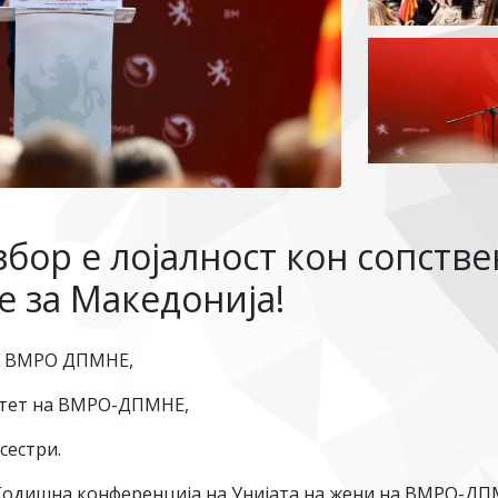
бор е лојалност кон сопстве
е за Македонија!
на ВМРО ДПМНЕ,
итет на ВМРО-ДПМНЕ,
сестри.
 Годишна конференција на Унијата на жени на ВМРО-ДПМ