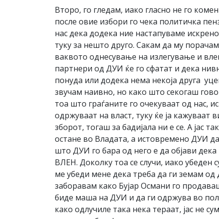
Второ, го гледам, иако гласно не го коме
после овие избори го чека политичка пен
нас дека додека ние настапуваме искрено
туку за нешто друго. Сакам да му порачам
ваквото однесување на излегување и влег
партнери од ДУИ ќе го сфатат и дека нив
понуда или додека нема некоја друга уцен
звучам наивно, но како што секогаш гово
тоа што граѓаните го очекуваат од нас, ис
одржуваат на власт, туку ќе ја кажуваат 
зборот, тогаш за бадијала ни е се. А јас 
остане во Владата, а истовремено ДУИ да
што ДУИ го бара од него е да објави дека
ВЛЕН. Доколку тоа се случи, иако убеден с
ме убеди мене дека треба да ги земам од 
заборавам како Бујар Османи го продаваш
биде маша на ДУИ и да ги одржува во пол
како одлучиле така нека тераат, јас не с