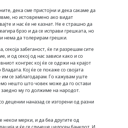
ите, дека сме пристојни и дека сакаме да
ивме, но истовремено ако видат
ајте и нас ќе не казнат. Не е страшно да
еагира брзо и да се исправи грешката, но
и нема да толерирам грешки.
а, секоја забеганост, ќе ги разрешам сите
, и од секој од нас зависи како и со
ниот конгрес кој ќе се одржи на крајот
Владата. Кој ќе се покаже со својата
е им се заблагодарам. Го кажувам уште
лемо нешто што човек може да го остави
те заедно му го должиме на народот.
со децении наназад се изгорени од разни
е некои мерки, и да беа другите од
ација и ќе се случеше целосен банкрот. И