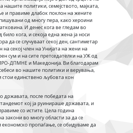
а нашите политики, семејството, мајката,
ање и правиме длабок поклон на жените
опишувани од многу пера, како хероини
атковина. И денес кога ве гледам во
 било кога, и секоја една жена ја носи
ра да се случуваат секој ден, сантиметар
 на секој член на Унијата на жени на
н сум и на сите претседателки на УЖ од
 ВМРО-ДПМНЕ и Македонија. Ви благодарам
себеси во нашите политики и верувања,
и стои единствено љубовта кон
о државата, после победата на
 тандемот кој ја руинираше државата, и
правиме со истите. Цела година
 закони во многу области за да се
 и економско пропаѓање, се обидуваме да