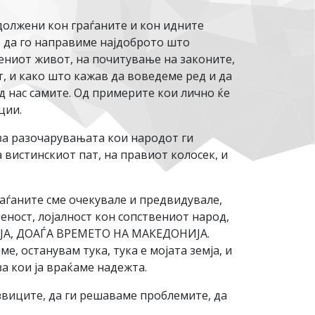
адолжени кон граѓаните и кон идните
 е да го направиме најдоброто што
ениот живот, на почитување на законите,
т, и како што кажав да воведеме ред и да
од нас самите. Од примерите кои лично ќе
ции.
 за разочарувањата кои народот ги
 вистинскиот пат, на правиот колосек, и
граѓаните сме очекувале и предвидувале,
теност, лојалност кон сопствениот народ,
НИЈА, ДОАЃА ВРЕМЕТО НА МАКЕДОНИЈА.
, останувам тука, тука е мојата земја, и
за кои ја враќаме надежта.
звиците, да ги решаваме проблемите, да