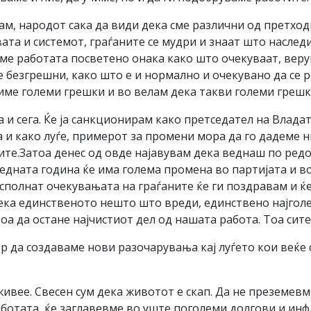
, народот сака да види дека сме различни од претходн
та и системот, граѓаните се мудри и знаат што наслед
име работата посветено онака како што очекуваат, верув
ме безгрешни, како што е и нормално и очекувано да се р
име големи грешки и во велам дека такви големи грешк
 и сега. Ќе ја санкционирам како претседател на Владат
 и како луѓе, примерот за промени мора да го дадеме ние
ите.Затоа денес од овде најавувам дека веднаш по редов
едната година ќе има голема промена во партијата и во 
исполнат очекувањата на граѓаните ќе ги поздравам и ќ
а дека единственото нешто што вреди, единствено најго
 тоа да остане најчистиот дел од нашата работа. Тоа си
 да создаваме нови разочарувања кај луѓето кои веќе 
ивее. Свесен сум дека животот е скап. Да не преземевм
аботата, ќе заглавевме во уште поголеми долгови и инфл