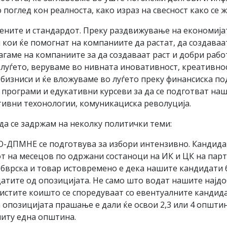
 поглед кон реалноста, како израз на свесност како се ж
ените и стандардот. Преку раздвижување на економијат
кои ќе помогнат на компаниите да растат, да создаваат
агаме на компаниите за да создаваат раст и добри рабо
луѓето, веруваме во нивната иновативност, креативнос
бизниси и ќе вложуваме во луѓето преку финансиска по
програми и едукативни курсеви за да се подготват наш
ивни техонологии, комуникациска револуција.
л да се задржам на неколку политички теми:
РО-ДПМНЕ се подготвува за избори интензивно. Кандида
јот на месецов по одржани состаноци на ИК и ЦК на пар
 обврска и товар истовремено е дека нашите кандидати
идатите од опозицијата. Не само што водат нашите најд
листите коишто се споредуваат со евентуалните кандид
опозицијата прашање е дали ќе освои 2,3 или 4 општин
ниту една општина.