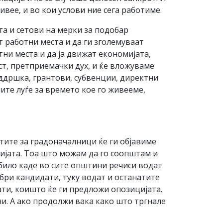
ивее, и во кои услови ние сега работиме.
а и сетови на мерки за подобар
 работни места и да ги зголемуваат
тни места и да ја движат економијата,
т, претприемачки дух, и ќе вложуваме
ддршка, грантови, субвенции, директни
ите луѓе за времето кое го живееме,
тите за градоначалници ќе ги објавиме
тијата. Тоа што можам да го соопштам и
 било каде во сите општини речиси водат
обри кандидати, туку водат и останатите
ати, коишто ќе ги предложи опозицијата.
и. А ако продолжи вака како што тргнале