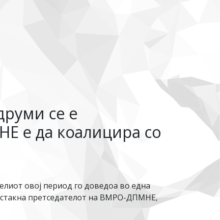
друми се е
Е е да коалицира со
елиот овој период го доведоа во една
“, истакна претседателот на ВМРО-ДПМНЕ,