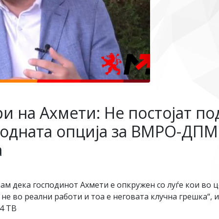
и на Ахмети: Не постојат по
одната опција за ВМРО-ДПМН
а
ам дека господинот Ахмети е опкружен со луѓе кои во ц
 а не во реални работи и тоа е неговата клучна грешка
24 ТВ