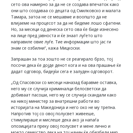
сето ова намерно за да не се создава впечаток како
они што создаваа со децата од Смилковско и малата
Тамара, затоа не се мешавме и воопшто да не
влијаеме на процесот за да не бидеме лошо сфатени.
Но, за месеци од денеска сето ова ќе биде изнесено
на лице пред јавноста и ќе знаат луѓето што
направиле овие луѓе. Тие информации што јас ги
знам се озбилни“, кажа Мицкоски.
Запрашан за тоа зошто не се реагирало брзо, тој
посочи дека ќе дојде денот кога и на ова прашање ќе
дадат одговор, бидејќи сега е залуден одговорот.
„Од Спасовски со месеци наназад баравме оставка,
него му се случија криминалци белосветски да
добиваат пасоши, него му се случија скандали како
на никој министер за внатрешни работи во
историјата на Македонија и него око не му трепна.
Напротив тој со овој полусвет живееше,
стимулираше и мислеше дека ако ја напаѓа
опозицијата преку овој полусвет и мене лично и
моето семејство дека на тој начин ќе обезбеди мир