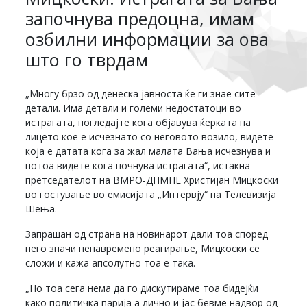
започнува предоцна, имам
озбилни информации за ова
што го тврдам
„Многу брзо од денеска јавноста ќе ги знае сите
детали. Има детали и големи недостатоци во
истрагата, погледајте кога објавува ќерката на
лицето кое е исчезнато со неговото возило, видете
која е датата кога за жал малата Вања исчезнува и
потоа видете кога почнува истрагата“, истакна
претседателот на ВМРО-ДПМНЕ Христијан Мицкоски
во гостување во емисијата „Интервју“ на Телевизија
Шења.
Запрашан од страна на новинарот дали тоа според
него значи ненавремено реагирање, Мицкоски се
сложи и кажа апсолутно тоа е така.
„Но тоа сега нема да го дискутираме тоа бидејќи
како политичка парија а лично и јас бевме надвор од