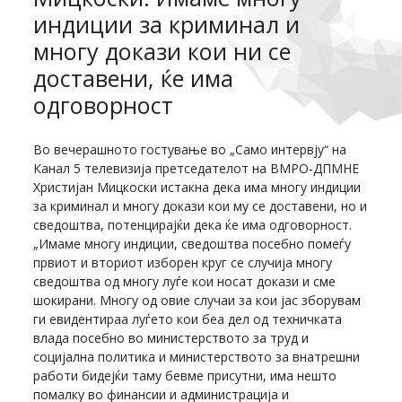
индиции за криминал и
многу докази кои ни се
доставени, ќе има
одговорност
Во вечерашното гостување во „Само интервју“ на
Канал 5 телевизија претседателот на ВМРО-ДПМНЕ
Христијан Мицкоски истакна дека има многу индиции
за криминал и многу докази кои му се доставени, но и
сведоштва, потенцирајќи дека ќе има одговорност.
„Имаме многу индиции, сведоштва посебно помеѓу
првиот и вториот изборен круг се случија многу
сведоштва од многу луѓе кои носат докази и сме
шокирани. Многу од овие случаи за кои јас зборувам
ги евидентираа луѓето кои беа дел од техничката
влада посебно во министерството за труд и
социјална политика и министерството за внатрешни
работи бидејќи таму бевме присутни, има нешто
помалку во финансии и администрација и