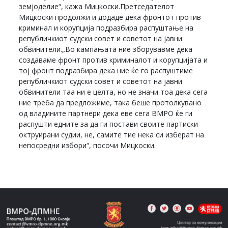
земјоделие“, кажа Мицкоски.Претседателот
Мицкоски продолжи и додаде дека фронтот против
криминал и корупција подразбира распуштање на
републичкиот судски совет и советот на јавни
обвинители.„Во кампањата ние зборувавме дека
создаваме фронт против криминалот и корупцијата и
тој фронт подразбира дека ние ќе го распуштиме
републичкиот судски совет и советот на јавни
обвинители таа ни е целта, но не значи тоа дека сега
ние треба да предложиме, така беше протолкувано
од владините партнери дека еве сега ВМРО ќе ги
распушти едните за да ги постави своите партиски
октруирани судии, не, самите тие нека си изберат на
непосредни избори“, посочи Мицкоски.