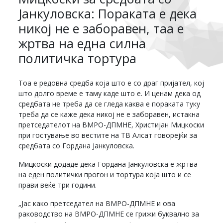
Јанкуловска: Пораката е дека
никој не е заборавен, таа е
жртва на една силна
политичка тортура
Тоа е редовна средба која што е со драг пријател, кој
што долго време е таму каде што е. И ценам дека од
средбата не треба да се гледа каква е пораката туку
треба да се каже дека никој не е заборавен, истакна
претседателот на ВМРО-ДПМНЕ, Христијан Мицкоски
при гостување во вестите на ТВ Алсат говорејќи за
средбата со Гордана Јанкуловска.
Мицкоски додаде дека Гордана Јанкуловска е жртва
на еден политички прогон и тортура која што и се
прави веќе три години.
„Јас како претседател на ВМРО-ДПМНЕ и ова
раководство на ВМРО-ДПМНЕ се грижи буквално за