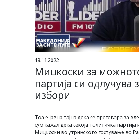
18.11.2022
Мицкоски за можното
партија си одлучува з
избори
Тоа е јавна тајна дека се преговара за вл
сум кажал дека секоја политичка партиј
Мицкоски во утринското гостување во Ра