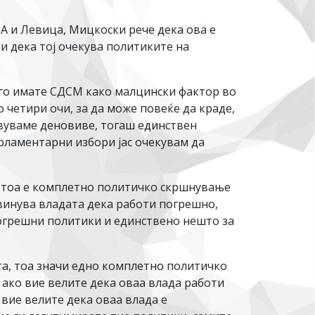
 и Левица, Мицкоски рече дека ова е
и дека тој очекува политиките на
 го имате СДСМ како малцински фактор во
о четири очи, за да може повеќе да краде,
авуваме деновиве, тогаш единствен
арламентарни избори јас очекувам да
ш тоа е комплетно политичко скршнување
бвинува владата дека работи погрешно,
погрешни политики и единствено нешто за
та, тоа значи едно комплетно политичко
 ако вие велите дека оваа влада работи
вие велите дека оваа влада е