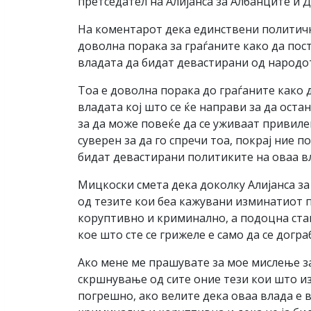
претседател на Алијанса за Албанците и 
На коментарот дека единствени политичк
доволна порака за граѓаните како да пос
владата да бидат девастирани од народо
Тоа е доволна порака до граѓаните како 
владата кој што се ќе направи за да оста
за да може повеќе да се уживаат привиле
суверен за да го спречи тоа, покрај ние 
бидат девастирани политиките на оваа в
Мицкоски смета дека доколку Алијанса з
од тезите кои беа кажувани изминатиот п
коруптивно и криминално, а подоцна ста
кое што сте се грижеле е само да се догра
Ако мене ме прашувате за мое мислење за
скршнување од сите оние тези кои што и
погрешно, ако велите дека оваа влада е 