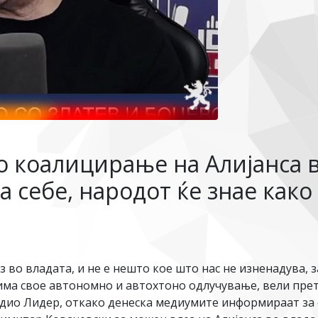
 коалицирање на Алијанса во
а себе, народот ќе знае како
ез во владата, и не е нешто кое што нас не изненадува, з
а има свое автономно и автохтоно одлучување, вели п
дио Лидер, откако денеска медиумите информираат за 