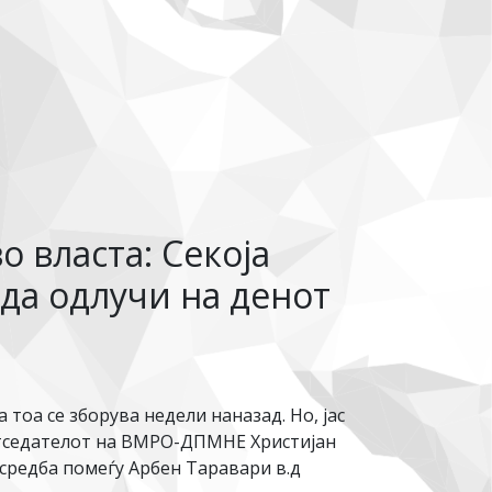
 власта: Секоја
 да одлучи на денот
а тоа се зборува недели наназад. Но, јас
ретседателот на ВМРО-ДПМНЕ Христијан
средба помеѓу Арбен Таравари в.д