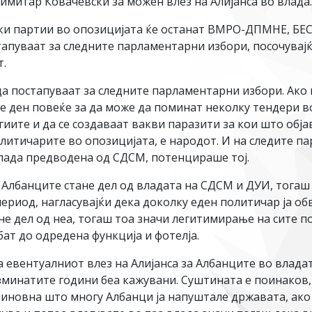
Димитар Ковачевски за можен влез на Алијанса во влада.
и партии во опозицијата ќе останат ВМРО-ДПМНЕ, БЕСА
тапуваат за следните парламентарни избори, посочувајќ
т.
да постапуваат за следните парламентарни избори. Ако
не ден повеќе за да може да поминат неколку тендери в
гиите и да се создаваат вакви паразити за кои што обј
политичарите во опозицијата, е народот. И на следите п
лада предводена од СДСМ, потенцираше тој.
а Албанците стане дел од владата на СДСМ и ДУИ, тога
ериод, нагласувајќи дека доколку еден политичар ја о
не дел од неа, тогаш тоа значи легитимирање на сите 
бат до одредена функција и фотелја.
 евентуалниот влез на Алијанса за Албанците во влада
зминатите години беа кажувани. Суштината е поинаков,
виновна што многу Албанци ја напуштале државата, ако 