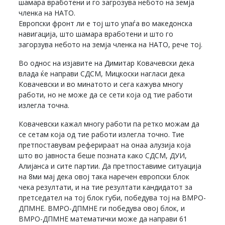
шамара вработени и го загрозува небото на земја
членка на НАТО.
Европски фронт ли е тој што упаѓа во македонска
навигација, што шамара вработени и што го
загорзува небото на земја членка на НАТО, рече тој.
Во однос на изјавите на Димитар Ковачевски дека
влада ќе направи СДСМ, Мицкоски нагласи дека
Ковачевски и во минатото и сега кажува многу
работи, но не може да се сети која од тие работи
излегла точна.
Ковачевски кажал многу работи па ретко можам да
се сетам која од тие работи излегла точно. Тие
претпоставувам реферираат на онаа алузија која
што во јавноста беше позната како СДСМ, ДУИ,
Алијанса и сите партии. Да претпоставиме ситуација
на 8ми мај дека овој така наречен европски блок
чека резултати, и на тие резултати кандидатот за
претседател на тој блок губи, победува тој на ВМРО-
ДПМНЕ. ВМРО-ДПМНЕ ги победува овој блок, и
ВМРО-ДПМНЕ математички може да направи 61