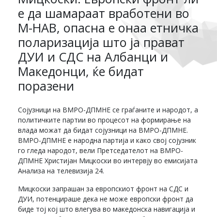
е да шамараат вработени во
М-НАВ, опасна е онаа етничка
поларизација што ја прават
ДУИ и СДС на Албанци и
Македонци, ќе бидат
поразени
Сојузници на ВМРО-ДПМНЕ се граѓаните и народот, а
политичките партии во процесот на формирање на
влада можат да бидат сојузници на ВМРО-ДПМНЕ.
ВМРО-ДПМНЕ е народна партија и како свој сојузник
го гледа народот, вели Претседателот на ВМРО-
ДПМНЕ Христијан Мицкоски во интервју во емисијата
Анализа на телевизија 24.
Мицкоски запрашан за европскиот фронт на СДС и
ДУИ, потенцираше дека не може европски фронт да
биде тој кој што влегува во македонска навигација и