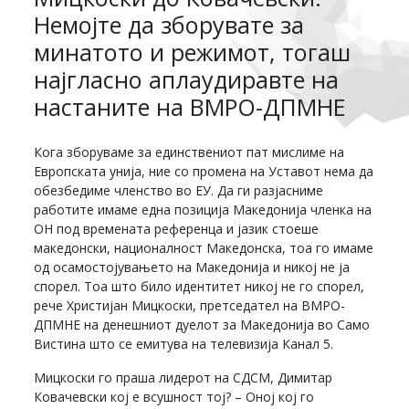
Немојте да зборувате за
минатото и режимот, тогаш
најгласно аплаудиравте на
настаните на ВМРО-ДПМНЕ
Кога зборуваме за единствениот пат мислиме на
Европската унија, ние со промена на Уставот нема да
обезбедиме членство во ЕУ. Да ги разјасниме
работите имаме една позиција Македонија членка на
ОН под времената референца и јазик стоеше
македонски, националност Македонска, тоа го имаме
од осамостојувањето на Македонија и никој не ја
спорел. Тоа што било идентитет никој не го спорел,
рече Христијан Мицкоски, претседател на ВМРО-
ДПМНЕ на денешниот дуелот за Македонија во Само
Вистина што се емитува на телевизија Канал 5.
Мицкоски го праша лидерот на СДСМ, Димитар
Ковачевски кој е всушност тој? – Оној кој го