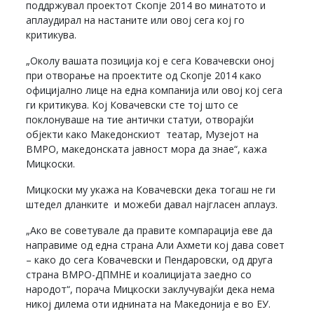
поддржувал проектот Скопје 2014 во минатото и
аплаудирал на настаните или овој сега кој го
критикува.
„Околу вашата позиција кој е сега Ковачевски оној
при отворање на проектите од Скопје 2014 како
официјално лице на една компанија или овој кој сега
ги критикува. Кој Ковачевски сте тој што се
поклонуваше на тие антички статуи, отворајќи
објекти како Македонскиот театар, Музејот на
ВМРО, македонската јавност мора да знае“, кажа
Мицкоски.
Мицкоски му укажа на Ковачевски дека тогаш не ги
штедел дланките и можеби давал најгласен аплауз.
„Ако ве советувале да правите компарација еве да
направиме од една страна Aли Ахмети кој дава совет
– како до сега Ковачевски и Пендаровски, од друга
страна ВМРО-ДПМНЕ и коалицијата заедно со
народот“, порача Мицкоски заклучувајќи дека нема
никој дилема оти иднината на Македонија е во ЕУ.