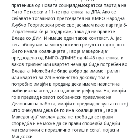
пратеника од Новата социјалдемократска партија на
Тито Петкоски и 11-те пратеника на ДПА. Ако се
сеќавате тогашниот претседател на ВМРО Народна
Љубчо Георгиевски рече еве јас имам како партија 6-
7 пратеника ќе ја поддржам, така да не правете
Влада со ДУИ. И имаше еден таков контекст. А, јас
сега зборувам за многу посилен резултат од кој што
би го имала Коалицијата „Твоја Македонија“
предводена од ВМРО-ДПМНЕ од 44-45 пратеника, и
ваков трилинг или квартет нема да биде потребен во
Владата. Можеби ќе биде добро да имаме трилинг
или квартет за 2/3 мнозинство доколку тоа е
потребно имајќи в предвид дека имаме навистина
амбициозна агенда за одредени реформи. Но, имајќи
го в предвид новиот собраниски правилник на
Деловник на работа, имајќи в предвид резултатот кој
што очекувам дека ќе го има Коалицијата „Твоја
Македонија“ мислам дека не треба да се прави
споредба и не може да се прави споредба бидејќи
математички е поразлично тогаш и сега“, појасни
Мицкоски.