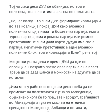
Тој нагласи дека ДУИ ќе обвинува, но тоа е
политика, тоа е легитимна алатка во политиката.
„Но, јас колку што знам ДУИ формираше коалиција и
во таа коалиција покрај ДУИ како албанска
политичка опција имаат и бошњачка партија, има и
турска партија, има и ромска партија или ромски
претставник не знам дали Курто Дудуш има своја
партија. Легитимен претставник е еден албански
политички блок, тоа е коалицијата Влен“, рече тој.
Мицкоски укажа дека е време ДУИ да оди во
опозиција. Предолго време оваа партија е на власт.
Треба да се даде шанса и можности на другите да се
истакнат.
„Има многу работи што ценам дека треба да се
променат на политичката сцена во Македонија,
објективно кога ќе го прашате народот, граѓанинот
во Македонија и тука не мислам на етничка
припадност Македонци, Албанци и останати,