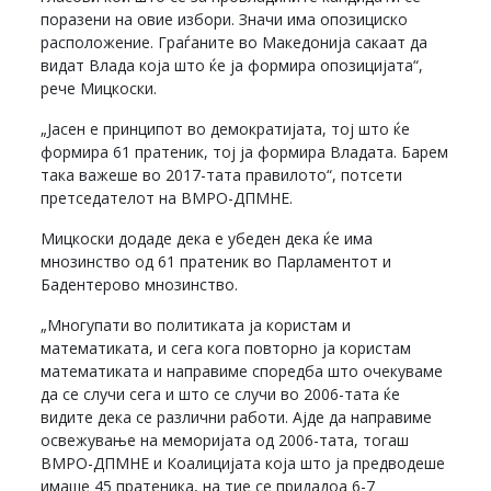
поразени на овие избори. Значи има опозициско
расположение. Граѓаните во Македонија сакаат да
видат Влада која што ќе ја формира опозицијата“,
рече Мицкоски.
„Јасен е принципот во демократијата, тој што ќе
формира 61 пратеник, тој ја формира Владата. Барем
така важеше во 2017-тата правилото“, потсети
претседателот на ВМРО-ДПМНЕ.
Мицкоски додаде дека е убеден дека ќе има
мнозинство од 61 пратеник во Парламентот и
Бадентерово мнозинство.
„Многупати во политиката ја користам и
математиката, и сега кога повторно ја користам
математиката и направиме споредба што очекуваме
да се случи сега и што се случи во 2006-тата ќе
видите дека се различни работи. Ајде да направиме
освежување на меморијата од 2006-тата, тогаш
ВМРО-ДПМНЕ и Коалицијата која што ја предводеше
имаше 45 пратеника, на тие се придадоа 6-7