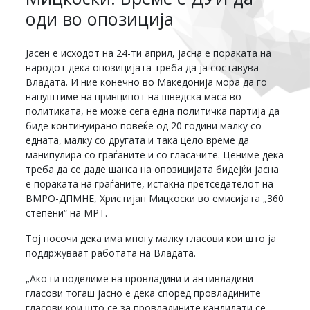
оди во опозиција
Јасен е исходот на 24-ти април, јасна е пораката на
народот дека опозицијата треба да ја составува
Владата. И ние конечно во Македонија мора да го
напуштиме на принципот на шведска маса во
политиката, не може сега една политичка партија да
биде континуирано повеќе од 20 години малку со
едната, малку со другата и така цело време да
манипулира со граѓаните и со гласачите. Цениме дека
треба да се даде шанса на опозицијата бидејќи јасна
е пораката на граѓаните, истакна претседателот на
ВМРО-ДПМНЕ, Христијан Мицкоски во емисијата „360
степени“ на МРТ.
Тој посочи дека има многу малку гласови кои што ја
поддржуваат работата на Владата.
„Ако ги поделиме на провладини и антивладини
гласови тогаш јасно е дека според провладините
гласови кои што се за провладините кандидати се