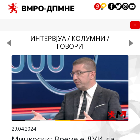
Me
ИНТЕРВЈУА / КОЛУМНИ /
ГОВОРИ
29.04.2024
Мицкоски: Време е ДУИ да