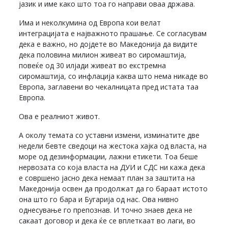
јазик и име како што тоа го направи оваа држава.
Има и неколкумина од Европа кои велат
интеграцијата е најважното прашање. Се согласувам
дека е важно, но дојдете во Македонија да видите
дека половина милион живеат во сиромаштија,
повеќе од 30 илјади живеат во екстремна
сиромаштија, со инфлација каква што нема никаде во
Европа, заглавени во чекалницата пред истата таа
Европа.
Ова е реалниот живот.
А околу темата со уставни измени, изминатите две
недели бевте сведоци на жестока хајка од власта, на
море од дезинформации, лажни етикети. Тоа беше
нервозата со која власта на ДУИ и СДС ни кажа дека
е совршено јасно дека немаат план за заштита на
Македонија освен да продолжат да го бараат истото
она што го бара и Бугарија од нас. Ова нивно
однесување го препознав. И точно знаев дека не
сакаат договор и дека ќе се вплеткаат во лаги, во