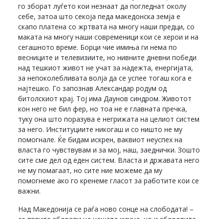
го зборат луѓето кои незнаат да погледнат околу
себе, затоа што секоја педа македонска земја е
скапо платена со жртвата на многу наши предци, со
маката на многу наши современици кои се херои и на
сегашното време. Борци чие имиња ги нема по
весниците и телевизиите, но нивните дневни победи
над тешкиот живот не учат за надежта, енергијата,
за непоколебливата волја да се успее тогаш кога е
најтешко. Го запознав Александар родум од
битолскиот крај. Тој има Даунов синдром. Животот
кон него не бил фер, но тоа не е главната пречка,
туку она што поразува е негрижата на целиот систем
за него. Институциите никогаш и со ништо не му
помогнале. Ќе бидам искрен, ваквиот неуспех на
власта го чувствувам и за мој, наш, заеднички. Зошто
сите сме дел од еден систем. Власта и државата него
не му помагаат, но сите ние можеме да му
помогнеме ако го кренеме гласот за работите кои се
важни.
Над Македонија се раѓа ново сонце на слободата! –