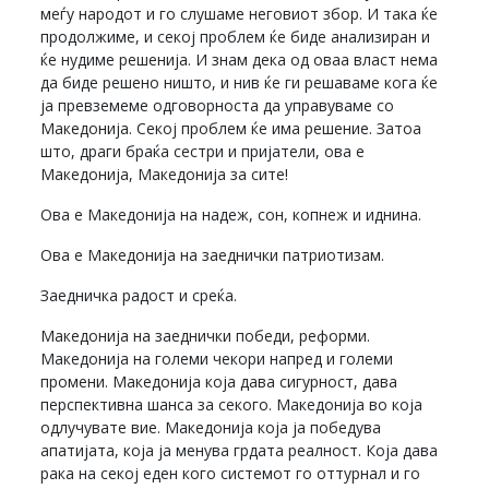
меѓу народот и го слушаме неговиот збор. И така ќе
продолжиме, и секој проблем ќе биде анализиран и
ќе нудиме решенија. И знам дека од оваа власт нема
да биде решено ништо, и нив ќе ги решаваме кога ќе
ја превземеме одговорноста да управуваме со
Македонија. Секој проблем ќе има решение. Затоа
што, драги браќа сестри и пријатели, ова е
Македонија, Македонија за сите!
Ова е Македонија на надеж, сон, копнеж и иднина.
Ова е Македонија на заеднички патриотизам.
Заедничка радост и среќа.
Македонија на заеднички победи, реформи.
Македонија на големи чекори напред и големи
промени. Македонија која дава сигурност, дава
перспективна шанса за секого. Македонија во која
одлучувате вие. Македонија која ја победува
апатијата, која ја менува грдата реалност. Која дава
рака на секој еден кого системот го оттурнал и го