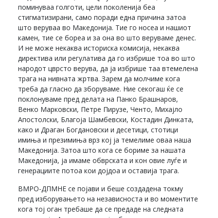
поминуваа голготи, цели поколенија беа
стигматизирани, само поради една причина затоа
што веруваа во Македонија. Тие го носеа и нашиот
камен, тие се бореа и за она во што веруваме денес.
И не може некаква историска комисија, некаква
директива или регулатива да го избрише тоа во што
народот цврсто верува, да ја избрише таа втемелена
трага на нивната жртва. Зарем да молчиме кога
треба да гласно да зборуваме. Ние секогаш ќе се
поклонуваме пред делата на Панко Брашнаров,
Венко Марковски, Петре Пирузе, Ченто, Михајло
Апостолски, Благоја Шамбевски, Костадин Динката,
како и Драган Богдановски и десетици, стотици
имиња и презимиња врз кој ја темелиме оваа наша
Македонија. Затоа што кога се бориме за нашата
Македонија, ја имаме обврската и кон овие луѓе и
генерациите потоа кои дојдоа и оставија трага.
ВМРО-ДПМНЕ се појави и беше создадена токму
пред изборувањето на независноста и во моментите
кога тој оган требаше да се предаде на следната