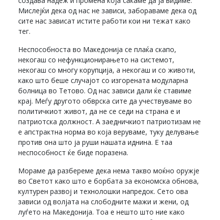
создава надеж и промена која сакаме да ја видиме.
Мислејќи дека од нас не зависи, забораваме дека од
сите нас зависат истите работи кои ни тежат како
тег.
Неспособноста во Македонија се плаќа скапо,
некогаш со нефункционирањето на системот,
некогаш со многу корупција, а некогаш и со животи,
како што беше случајот со изгорената модуларна
болница во Тетово. Од нас зависи дали ќе ставиме
крај. Меѓу другото обврска сите да учествуваме во
политичкиот живот, да не се седи на страна е и
патриотска должност. А заедничкиот патриотизам не
е апстрактна норма во која веруваме, туку делување
против она што ја руши нашата иднина. Е таа
неспособност ќе биде поразена.
Мораме да разбереме дека нема такво моќно оружје
во Светот како што е борбата за економска обнова,
културен развој и технолошки напредок. Сето ова
зависи од волјата на слободните мажи и жени, од
луѓето на Македонија. Тоа е нешто што ние како