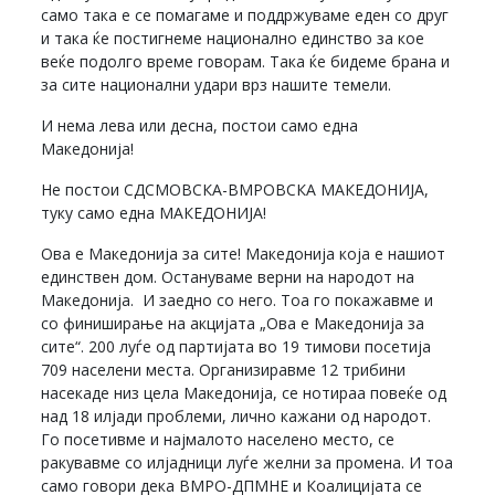
само така е се помагаме и поддржуваме еден со друг
и така ќе постигнеме национално единство за кое
веќе подолго време говорам. Така ќе бидеме брана и
за сите национални удари врз нашите темели.
И нема лева или десна, постои само една
Македонија!
Не постои СДСМОВСКА-ВМРОВСКА МАКЕДОНИЈА,
туку само една МАКЕДОНИЈА!
Ова е Македонија за сите! Македонија која е нашиот
единствен дом. Остануваме верни на народот на
Македонија. И заедно со него. Тоа го покажавме и
со финиширање на акцијата „Ова е Македонија за
сите“. 200 луѓе од партијата во 19 тимови посетија
709 населени места. Организиравме 12 трибини
насекаде низ цела Македонија, се нотираа повеќе од
над 18 илјади проблеми, лично кажани од народот.
Го посетивме и најмалото населено место, се
ракувавме со илјадници луѓе желни за промена. И тоа
само говори дека ВМРО-ДПМНЕ и Коалицијата се