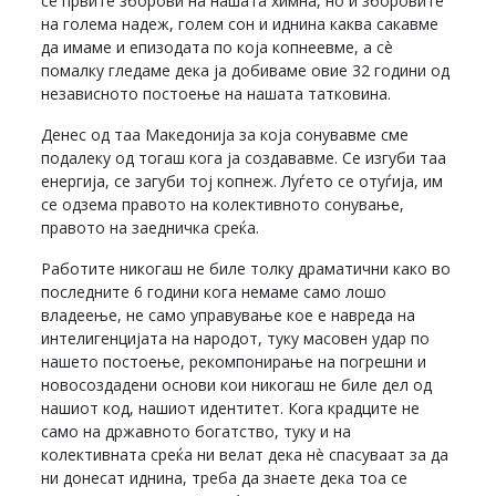
се првите зборови на нашата химна, но и зборовите
на голема надеж, голем сон и иднина каква сакавме
да имаме и епизодата по која копнеевме, а сè
помалку гледаме дека ја добиваме овие 32 години од
независното постоење на нашата татковина.
Денес од таа Македонија за која сонувавме сме
подалеку од тогаш кога ја создававме. Се изгуби таа
енергија, се загуби тој копнеж. Луѓето се отуѓија, им
се одзема правото на колективното сонување,
правото на заедничка среќа.
Работите никогаш не биле толку драматични како во
последните 6 години кога немаме само лошо
владеење, не само управување кое е навреда на
интелигенцијата на народот, туку масовен удар по
нашето постоење, рекомпонирање на погрешни и
новосоздадени основи кои никогаш не биле дел од
нашиот код, нашиот идентитет. Кога крадците не
само на државното богатство, туку и на
колективната среќа ни велат дека нè спасуваат за да
ни донесат иднина, треба да знаете дека тоа се