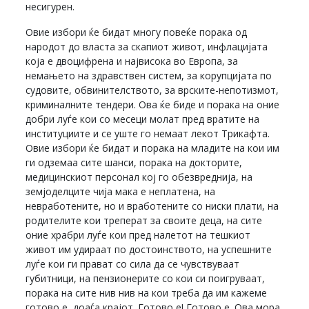
несигурен.
Овие избори ќе бидат многу повеќе порака од
народот до власта за скапиот живот, инфлацијата
која е двоцифрена и највисока во Европа, за
немањето на здравствен систем, за корупцијата по
судовите, обвинителството, за врските-непотизмот,
криминалните тендери. Ова ќе биде и порака на оние
добри луѓе кои со месеци молат пред вратите на
институциите и се уште го немаат лекот Трикафта.
Овие избори ќе бидат и порака на младите на кои им
ги одземаа сите шанси, порака на докторите,
медицинскиот персонал кој го обезвреднија, на
земјоделците чија мака е неплатена, на
невработените, но и вработените со ниски плати, на
родителите кои треперат за своите деца, на сите
оние храбри луѓе кои пред налетот на тешкиот
живот им удираат по достоинството, на успешните
луѓе кои ги прават со сила да се чувствуваат
губитници, на пензионерите со кои си поигруваат,
порака на сите нив нив на кои треба да им кажеме
готово е, доаѓа крајот. Готово е! Готово е. Ова мора