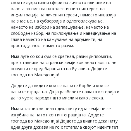
своите лукративни сфери на личното влијание на
власта за сметка на колективниот интерес, на
инфилтрација на личен интереси , наместо инвазија
на знаење, на субверзија и одлоговлекување,
наместо на избори на заплашување, наместо на
слободен избор, на поклонување и наведнување на
глава наместо на кажување на аргументи, на
простодушност наместо разум.
Има луѓе со кои сум се сретнал, разни дипломати,
претставници на странски земји кои велат зошто не
попуштите пред барањата на Бугарија. Дојдете
господа во Македонија!
Дојдете да видите кои се нашите борби и кои се
нашите страдања. Да ја разберете нашата историја и
да го чуете народот што мисли и како лелека.
Има и такви кои велат дека ниту една земја не се
изгубила на патот кон интеграцијата. Дојдете
господа во Македонија! Дојдете да видите дека ниту
една друга држава не го отстапила својот идентитет,