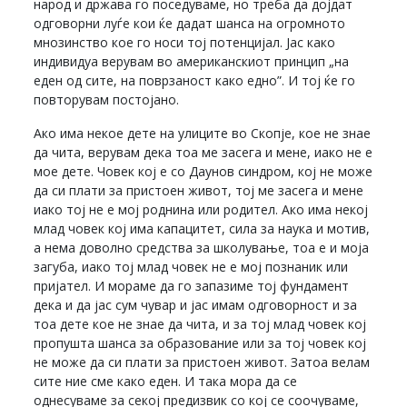
народ и држава го поседуваме, но треба да дојдат
одговорни луѓе кои ќе дадат шанса на огромното
мнозинство кое го носи тој потенцијал. Јас како
индивидуа верувам во американскиот принцип „на
еден од сите, на поврзаност како едно”. И тој ќе го
повторувам постојано.
Ако има некое дете на улиците во Скопје, кое не знае
да чита, верувам дека тоа ме засега и мене, иако не е
мое дете. Човек кој е со Даунов синдром, кој не може
да си плати за пристоен живот, тој ме засега и мене
иако тој не е мој роднина или родител. Ако има некој
млад човек кој има капацитет, сила за наука и мотив,
а нема доволно средства за школување, тоа е и моја
загуба, иако тој млад човек не е мој познаник или
пријател. И мораме да го запазиме тој фундамент
дека и да јас сум чувар и јас имам одговорност и за
тоа дете кое не знае да чита, и за тој млад човек кој
пропушта шанса за образование или за тој човек кој
не може да си плати за пристоен живот. Затоа велам
сите ние сме како еден. И така мора да се
однесуваме за секој предизвик со кој се соочуваме,