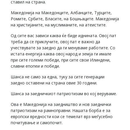
ставил на страна.
Македонија на Македонците, Албанците, Турците,
Ромите, Србите, Власите, на Бошњаците. Македонија
на христијаните, на муслиманите, на атеистите.
Од сите вас зависи каква ќе биде иднината. Овој пат
треба да се приклучите, овој пат е важно да
учествувате за заедно да ги менуваме работите. Со
истата енергија каква овој народ и земја ги имале
при сите големи победи, при сите свои Илиндени,
славни епопеи и победи.
Шанса не само за една, туку за сите генерации
заедно оставени на страна овие 30 години.
Шанса за заедничкиот патриотизам во кој веруваме.
Ова е Македонија на заедништво и нов заеднички
патриотизам на рамноправни. Нашата борба е за
европски вредности кои се темелат врз меѓусебно
почитување и самопочит.