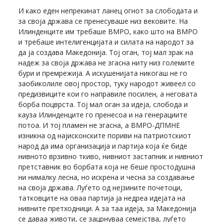
И како еден непрекинат ланец огнот за слободата и
за своја држава се пренесуваше низ вековите. На
Илинденците им требаше ВМРО, како што на ВМРО
и требаше интелигенцијата и силата на народот за
да ја создава Македонија. Тој оган, тој мал зрак на
надеж за своја држава не згасна ниту низ големите
бури и премрежија. А искушенијата никогаш не го
заобиколиле овој простор, туку народот живеел со
предизвиците кои го направиле посилен, а неговата
борба поцврста. Тој мал оган за идеја, слобода и
кауза Илинденците го пренесоа и на генерациите
потоа. И тој пламен не згасна, а ВМРО-ДПМНЕ
изникна од најисконските пориви на патриотскиот
народ да има организација и партија која ќе биде
нивното врзивно ткиво, нивниот застапник и нивниот
претставник во борбата која не беше простодушна
ни нималку лесна, но искрена и чесна за создавање
на своја држава. Луѓето од нејзините почетоци,
татковците на оваа партија ја недреа идејата на
нивните претходници. А за таа идеја, за Македонија
се даваа животи, се зацрнуваа семејства, луѓето