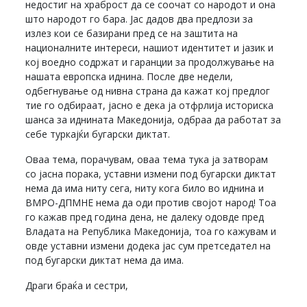
недостиг на храброст да се соочат со народот и она
што народот го бара. Јас дадов два предлози за
излез кои се базирани пред се на заштита на
националните интереси, нашиот идентитет и јазик и
кој воедно содржат и гаранции за продолжување на
нашата европска иднина. После две недели,
одбегнување од нивна страна да кажат кој предлог
тие го одбираат, јасно е дека ја отфрлија историска
шанса за иднината Македонија, одбраа да работат за
себе туркајќи бугарски диктат.
Оваа тема, порачувам, оваа тема тука ја затворам
со јасна порака, уставни измени под бугарски диктат
нема да има ниту сега, ниту кога било во иднина и
ВМРО-ДПМНЕ нема да оди против својот народ! Тоа
го кажав пред година дена, не далеку одовде пред
Владата на Република Македонија, тоа го кажувам и
овде уставни измени додека јас сум претседател на
под бугарски диктат нема да има.
Драги браќа и сестри,