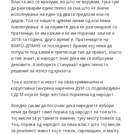
Власта ако се вразуми, во што не верувам, тука сум
да разговарам единствено за она што ќе значи
исполнување на еден од двата предлози кои ги
дадов. Тоа се нашите црвени линии од кои нема
повлекување. А за најавите дека ќе разговарале со
пратеници, ќе им кажам и ќе им порачам ова не е
2018-та година, друго време е. Пратениците на
ВМРО-ДПМНЕ се последниот браник кој нема да
попушти под какви и притисоци тие да прават, зошто
и тие знаат, и народот знае дека им се избројани
деновите. А изборите стануваат единственото
решение за излез од кризата.
Тоа е излезот и лекот на оваа криминална и
коруптивна гангрена наречена ДУИ со подизведувач
СДСМ која ќе биде жестоко поразена од народот.
Воедно сакам да посочам дека наредните избори
нема да бидат само порака од народот за тоа што
тој мисли за уставните измени, туку многу повеќе од
тоа, порака од народот за оваа власт што тој мисли
за реалниот живот кој е тежок, сиромашен, и многу