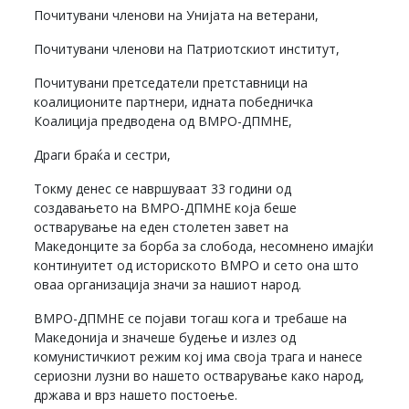
Почитувани членови на Унијата на ветерани,
Почитувани членови на Патриотскиот институт,
Почитувани претседатели претставници на
коалиционите партнери, идната победничка
Коалиција предводена од ВМРО-ДПМНЕ,
Драги браќа и сестри,
Токму денес се навршуваат 33 години од
создавањето на ВМРО-ДПМНЕ која беше
остварување на еден столетен завет на
Македонците за борба за слобода, несомнено имајќи
континуитет од историското ВМРО и сето она што
оваа организација значи за нашиот народ.
ВМРО-ДПМНЕ се појави тогаш кога и требаше на
Македонија и значеше будење и излез од
комунистичкиот режим кој има своја трага и нанесе
сериозни лузни во нашето остварување како народ,
држава и врз нашето постоење.