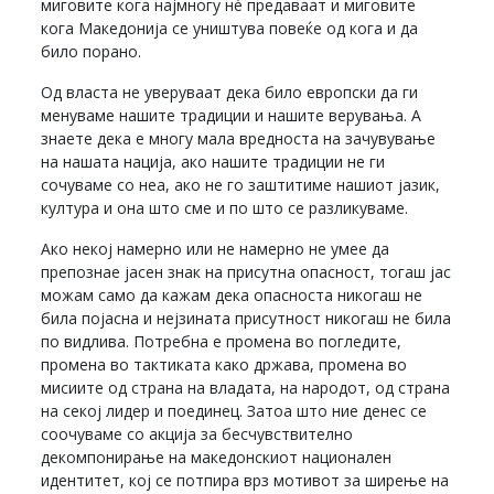
миговите кога најмногу нè предаваат и миговите
кога Македонија се уништува повеќе од кога и да
било порано.
Од власта не уверуваат дека било европски да ги
менуваме нашите традиции и нашите верувања. А
знаете дека е многу мала вредноста на зачувување
на нашата нација, ако нашите традиции не ги
сочуваме со неа, ако не го заштитиме нашиот јазик,
култура и она што сме и по што се разликуваме.
Ако некој намерно или не намерно не умее да
препознае јасен знак на присутна опасност, тогаш јас
можам само да кажам дека опасноста никогаш не
била појасна и нејзината присутност никогаш не била
по видлива. Потребна е промена во погледите,
промена во тактиката како држава, промена во
мисиите од страна на владата, на народот, од страна
на секој лидер и поединец. Затоа што ние денес се
соочуваме со акција за бесчувствително
декомпонирање на македонскиот национален
идентитет, кој се потпира врз мотивот за ширење на