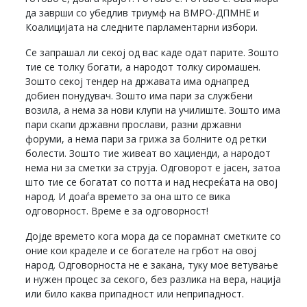
да заврши со убедлив триумф на ВМРО-ДПМНЕ и
Коалицијата на следните парламентарни избори.
Се запрашал ли секој од вас каде одат парите. Зошто
тие се толку богати, а народот толку сиромашен.
Зошто секој тендер на државата има однапред
добиен понудувач. Зошто има пари за службени
возила, а нема за нови клупи на училиште. Зошто има
пари скапи државни прослави, разни државни
форуми, а нема пари за грижа за болните од ретки
болести. Зошто тие живеат во хациенди, а народот
нема ни за сметки за струја. Одговорот е јасен, затоа
што тие се богатат со потта и над несреќата на овој
народ. И доаѓа времето за она што се вика
одговорност. Време е за одговорност!
Дојде времето кога мора да се порамнат сметките со
оние кои краделе и се богателе на грбот на овој
народ. Одговорноста не е закана, туку мое ветување
и нужен процес за секого, без разлика на вера, нација
или било каква припадност или неприпадност.