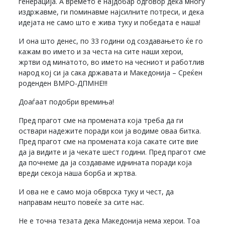
генерација. А времето е најдобар одговор дека многу
издржавме, ги поминавме најсилните потреси, и дека
идејата не само што е жива туку и победата е наша!
И она што денес, по 33 години од создавањето ќе го
кажам во името и за честа на сите наши херои,
жртви од минатото, во името на чесниот и работлив
народ кој си ја сака државата и Македонија – Среќен
роденден ВМРО-ДПМНЕ!!!
Доаѓаат подобри времиња!
Пред прагот сме на промената која треба да ги
оствари надежите поради кои ја водиме оваа битка.
Пред прагот сме на промената која сакате сите вие
да ја видите и ја чекате шест години. Пред прагот сме
да почнеме да ја создаваме иднината поради која
вреди секоја наша борба и жртва.
И ова не е само моја обврска туку и чест, да
направам нешто повеќе за сите нас.
Не е точна тезата дека Македонија нема херои. Тоа