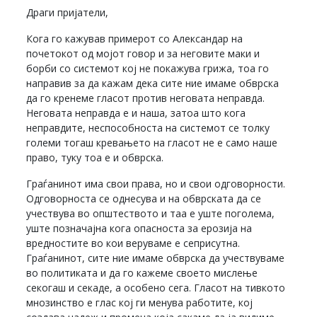
Драги пријатели,
Кога го кажував примерот со Александар на
почетокот од мојот говор и за неговите маки и
борби со системот кој не покажува грижа, тоа го
направив за да кажам дека сите ние имаме обврска
да го кренеме гласот против неговата неправда.
Неговата неправда е и наша, затоа што кога
неправдите, неспособноста на системот се толку
големи тогаш кревањето на гласот не е само наше
право, туку тоа е и обврска.
Граѓанинот има свои права, но и свои одговорности.
Одговорноста се однесува и на обврската да се
учествува во општеството и таа е уште поголема,
уште позначајна кога опасноста за ерозија на
вредностите во кои веруваме е сеприсутна.
Граѓанинот, сите ние имаме обврска да учествуваме
во политиката и да го кажеме своето мислење
секогаш и секаде, а особено сега. Гласот на тивкото
мнозинство е глас кој ги менува работите, кој