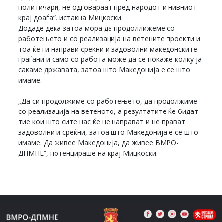
политичари, не одговараат пред народот и нивниот
крај доаѓа“, истакна Мицкоски.
Додаде дека затоа мора да продоллижеме со
работењето и со реализација на ветените проекти и
тоа ќе ги направи срекни и задоволни македонските
граѓани и само со работа може да се покаже колку ја
сакаме државата, затоа што Македонија е се што
имаме.
„Да си продолжиме со работењето, да продолжиме
со реализација на ветеното, а резултатите ќе бидат
тие кои што сите нас ќе не направат и не прават
задоволни и среќни, затоа што Македонија е се што
имаме. Да живее Македонија, да живее ВМРО-
ДПМНЕ“, потенцираше на крај Мицкоски.