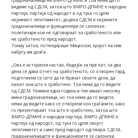
градоначалници на ВМРО-ДПМНЕ и тоа нема да го
видиме од СДСМ, затоа што ВМРО-ДПМНЕ е народна
партија, партија од народот и од тука го црпи
нејзиниот легитимитет, додека СДСМ и нејзините
градоначалници и функционери се салонски
политичари кои не одговараат за сработеното или
не сработеното пред народот.
Токму затоа, потенцираше Мицкоски, крајот на нив
набргу им доаѓа.
„Ова е историски настан, бидејќи за прв пат, за два
дена се дава отчет на сработеното, со отворен гард,
подготвени се сите да ги бранат своите дела, да
кажат она што е сработено. Тоа нема да го видите
од СДСМ. Помина една година и тие имаат неколку
мина градоначалници, но тоа нема да го видите,
нема да видите како се отворени кон граѓаните, како
го презентираат тоа што е сработено, затоа што
ВМРО-ДПМНЕ е народна партија, ВМРО-ДПМНЕ е
партија од народот, од тука го црпи својот
легитимитет и само пред народот одговара. СДСМ,
градоначалниците и функционерите се салонски