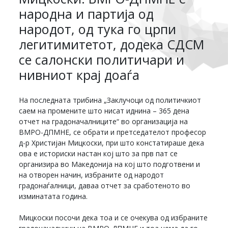
народна и партија од
народот, од тука го црпи
легитимитетот, додека СДСМ
се салонски политичари и
нивниот крај доаѓа
На последната трибина „Заклучоци од политичкиот
саем на промените што нисат иднина – 365 дена
отчет на градоначалниците“ во организација на
ВМРО-ДПМНЕ, се обрати и претседателот професор
д-р Христијан Мицкоски, при што констатираше дека
ова е историски настан кој што за прв пат се
организира во Македонија на кој што подготвени и
на отворен начин, избраните од народот
градонаѓалници, даваа отчет за сработеното во
изминатата година.
Мицкоски посочи дека тоа и се очекува од избраните