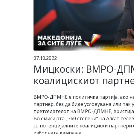
07.10.2022
Мицкоски: ВМРО-ДПМН
коалицискиот партне
ВМРО-ДПМНЕ е политичка партија, ако не 
партнер, без да биде условувана или пак
претседателот на ВМРО-ДПМНЕ, Христија
Во емисијата „360 степени“ на Алсат теле
со потенцијалните коалициски партнери 
изборната кампања.