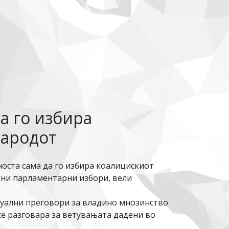
а го избира
народот
носта сама да го избира коалицискиот
мени парламентарни избори, вели
ентуални преговори за владино мнозинство
е разговара за ветувањата дадени во