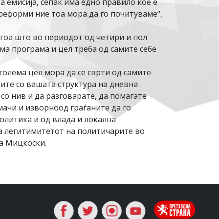
а емисија, сепак има едно правило кое е
 реформи ние тоа мора да го почитуваме“,
тоа што во периодот од четири и пол
лема програма и цел треба од самите себе
 голема цел мора да се сврти од самите
тите со вашата структура на дневна
 со нив и да разговарате, да помагате
мачи и изворноод граѓаните да го
олитика и од влада и локална
ира легитимитетот на политичарите во
на Мицкоски.