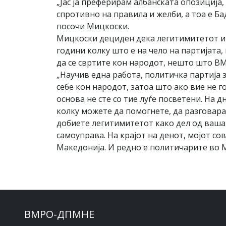
„Јас ја преферирам албанската опозиција,
спротивно на правила и желби, а тоа е Б
посочи Мицкоски.
Мицкоски дециден дека легитимитетот и 
години колку што е на чело на партијата, 
да се свртите кон народот, нешто што В
„Научив една работа, политичка партија з
себе кон народот, затоа што ако вие не г
основа не сте со тие луѓе посветени. На 
колку можете да помогнете, да разговара
добиете легитимитетот како дел од вашат
самоуправа. На крајот на денот, мојот со
Македонија. И редно е политичарите во 
ВМРО-ДПМНЕ