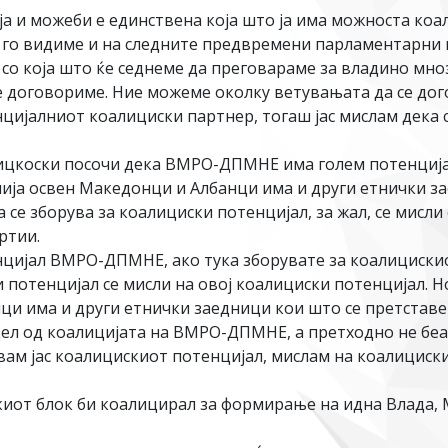
 и можеби е единствена која што ја има можноста коал
е го видиме и на следните предвремени парламентарни из
а со која што ќе седнеме да преговараме за владино мно
е договориме. Ние можеме околку ветувањата да се дого
цијалниот коалициски партнер, тогаш јас мислам дека с
ицкоски посочи дека ВМРО-ДПМНЕ има голем потенцијал 
ија освен Македонци и Албанци има и други етнички за
 се зборува за коалициски потенцијал, за жал, се мисл
ртии.
енцијал ВМРО-ДПМНЕ, ако тука зборувате за коалициски
 потенцијал се мисли на овој коалициски потенцијал. Но 
ци има и други етнички заедници кои што се претставе
дел од коалицијата на ВМРО-ДПМНЕ, а претходно не беа, 
ам јас коалицискиот потенцијал, мислам на коалициски
нскиот блок би коалицирал за формирање на идна Влада,