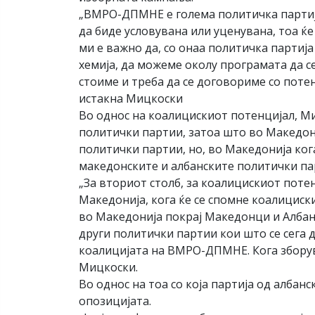
„ВМРО-ДПМНЕ е голема политичка партија
да биде условувана или уценувана, тоа ќ
ми е важно да, со онаа политичка партиј
хемија, да можеме околу програмата да с
стоиме и треба да се договориме со потен
истакна Мицкоски
Во однос на коалицискиот потенцијал, М
политички партии, затоа што во Македон
политички партии, но, во Македонија кога
македонските и албанските политички па
„За вториот столб, за коалицискиот пот
Македонија, кога ќе се спомне коалициски
во Македонија покрај Македонци и Албан
други политички партии кои што се сега 
коалицијата на ВМРО-ДПМНЕ. Кога зборув
Мицкоски.
Во однос на тоа со која партија од алба
опозицијата.