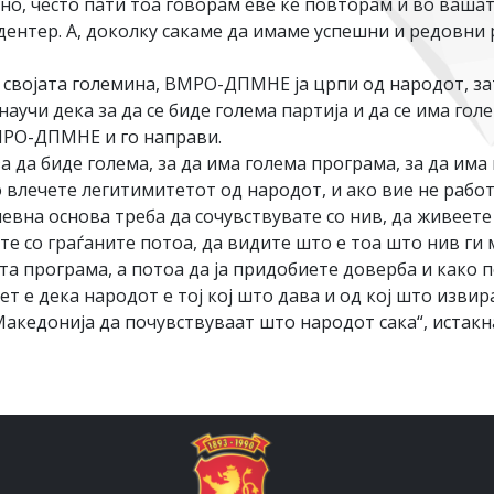
 но, често пати тоа говорам еве ќе повторам и во вашат
адентер. А, доколку сакаме да имаме успешни и редовни
својата големина, ВМРО-ДПМНЕ ја црпи од народот, за
научи дека за да се биде голема партија и да се има го
МРО-ДПМНЕ и го направи.
а да биде голема, за да има голема програма, за да има
о влечете легитимитетот од народот, и ако вие не рабо
дневна основа треба да сочувствувате со нив, да живеете
те со граѓаните потоа, да видите што е тоа што нив ги 
а програма, а потоа да ја придобиете доверба и како п
вет е дека народот е тој кој што дава и од кој што изв
Македонија да почувствуваат што народот сака“, истак