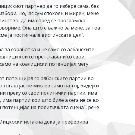
ицискиот партнер да го избере сама, без
бори. Но, јас сум спокоен и мирен, мене
зинство, да има пред се програмска
вориме. Она што е важно за мене, за тоа
ме ја постигнале вистинската цел“,
за соработка и не само со албанските
едници кои се претставени со свои
и само на коалициски потенцијал меѓу
от потенцијал со албанските партии во
тогаш јас не мислев само на тој, бидејќи
ни преку со свои политички партии, има
има партии кои што биле а сега не се во
 потенцијал на политичката сцена“, рече
 Мицкоски истакна дека ја преферира