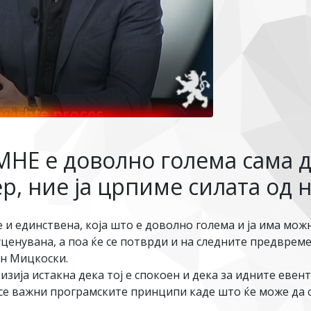
Е е доволно голема сама д
р, ние ја црпиме силата од 
и единствена, која што е доволно голема и ја има мож
 уценувана, а поа ќе се потврди и на следните предвре
н Мицкоски.
визија истакна дека тој е спокоен и дека за идните ев
се важни програмските принципи каде што ќе може да с