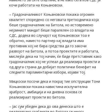
кочи работата на Коњановски.
– Градоначалникот Коњановски покажа огромен
квалитет споредено со неговата претходничка која
беше градоначалник на Битола, но истовремено
нејзиниот мандат беше паралелен со владата на
СДС, додека во случајот кај Коњановски тоа е
обратно, наместо партнер кај владата има
противник кој не бира средства да го закочи
развојот на Битола, а потоа проектите и работата,
мислејќи дека на тој начин, ќе биде претставник како
градоначалник кој не успеал да реализира проекти и
од друга страна да добијат политички бенефит на
следните парламентарни избори, изјави тој.
Мицкоски посочи дека и покрај тие опструкции Тони
Коњановски покажа навистина исклучителна
храброст, амбиција и на дневна основа се
реализираат проекти во Битола.
– Јас сум убеден дека до ова денеска што е
реализирано граѓаните во Битола се многу