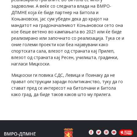
задоволни. А веќе со следната влада на ВМРО-
ДПМНЕ која ќе биде партнер на Битола и
Коњановски, јас сум убеден дека до крајот на
мандатот на градоначалникот Коњановски сето она
кое беше ветено во кампањата во 2021 или ќе биде
реализирано или започнато со реализација. Тука се и
оние големи проекти кои беа најавувани како
спортската сала, влезот од страната кај Прилеп,
влезот од страната кај Ресен, училишта, градинки,
нагласи Мицкоски.
Мицкоски ги повика СДС, Левица и Поинаку да не
прават опструкции заради политиканство, туку да го
стават пред се интересот на битолчани и Битола
како град, да биде таков каков што му прилега.