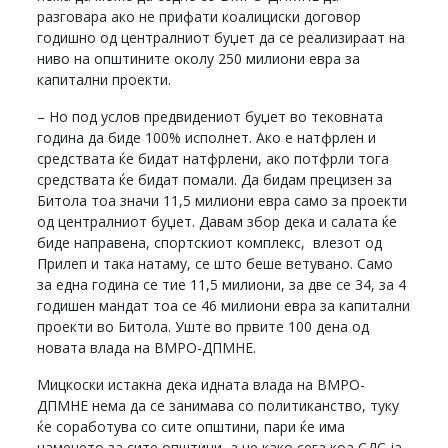
разговара ако не прифати коалициски договор
годишно од централниот буџет да се реализираат на
ниво на општините околу 250 милиони евра за
капитални проекти.
– Но под услов предвидениот буџет во тековната
година да биде 100% исполнет. Ако е натфрлен и
средствата ќе бидат натфрлени, ако потфрли тога
средствата ќе бидат помали. Да бидам прецизен за
Битола тоа значи 11,5 милиони евра само за проекти
од централниот буџет. Давам збор дека и салата ќе
биде направена, спортскиот комплекс, влезот од
Прилеп и така натаму, се што беше ветувано. Само
за една година се тие 11,5 милиони, за две се 34, за 4
годишен мандат тоа се 46 милиони евра за капитални
проекти во Битола. Уште во првите 100 дена од
новата влада на ВМРО-ДПМНЕ.
Мицкоски истакна дека идната влада на ВМРО-
ДПМНЕ нема да се занимава со политиканство, туку
ќе соработува со сите општини, пари ќе има
наменето за сите општини, а не како сега коа СДС ја