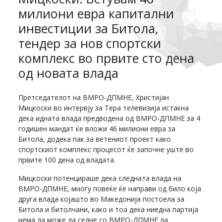
милиони евра капитални
инвестиции за Битола,
тендер за нов спортски
комплекс во првите сто дена
од новата влада
Претседателот на ВМРО-ДПМНЕ, Христијан
Мицкоски во интервју за Тера телевизија истакна
дека идната влада предводена од ВМРО-ДПМНЕ за 4
годишен мандат ќе вложи 46 милиони евра за
Битола, додека пак за ветениот проект како
спортскиот комплекс процесот ќе започне уште во
првите 100 дена од владата.
Мицкоски потенцираше дека следната влада на
ВМРО-ДПМНЕ, многу повеќе ќе направи од било која
друга влада којашто во Македонија постоела за
Битола и битолчани, како и тоа дека ниедна партија
нема да може да седне со ВМРО-ДПМНЕ да