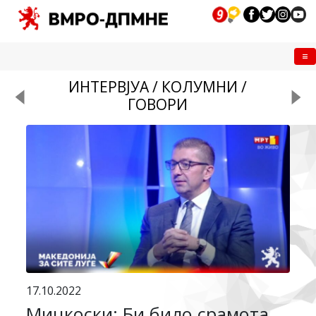
Me
ИНТЕРВЈУА / КОЛУМНИ /
ГОВОРИ
17.10.2022
Мицкоски: Би било срамота