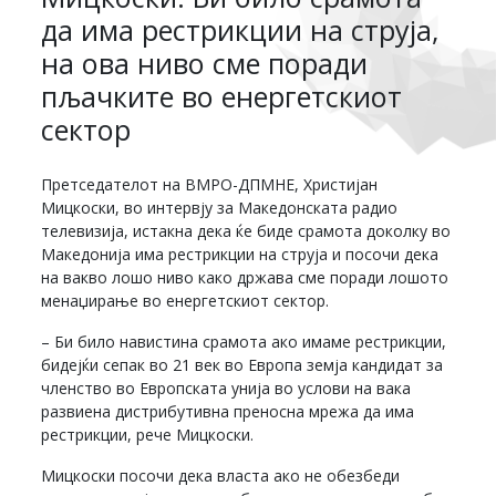
да има рестрикции на струја,
на ова ниво сме поради
пљачките во енергетскиот
сектор
Претседателот на ВМРО-ДПМНЕ, Христијан
Мицкоски, во интервју за Македонската радио
телевизија, истакна дека ќе биде срамота доколку во
Македонија има рестрикции на струја и посочи дека
на вакво лошо ниво како држава сме поради лошото
менаџирање во енергетскиот сектор.
– Би било навистина срамота ако имаме рестрикции,
бидејќи сепак во 21 век во Европа земја кандидат за
членство во Европската унија во услови на вака
развиена дистрибутивна преносна мрежа да има
рестрикции, рече Мицкоски.
Мицкоски посочи дека власта ако не обезбеди