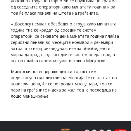
доволно струја повторно би се впуштила во кражба
од соседните оператори како минатата година и за
тоа ќе плаќа пенали на штета на граѓаните.
– Доколку немаат обезбедено струја како минатата
година тие ќе крадат од соседните систем
оператори, се сеќавате дека минатата година плаќаа
сериозни пенали во месеците ноември и декември
затоа што не произведуваа, немаа обезбедено и
мораа да крадат од соседните систем оператори, а
потоа плаќаа огромни суми, истакна Мицкоски.
Мицкоски потенцираше дека и тоа што им
недостасува од електрична енергија ќе го платат по
повисока цена, ќе се потрошат многу пари, тоа се
пари на граѓаните и дека за жал тоа е последица на
лошо менаџирање.