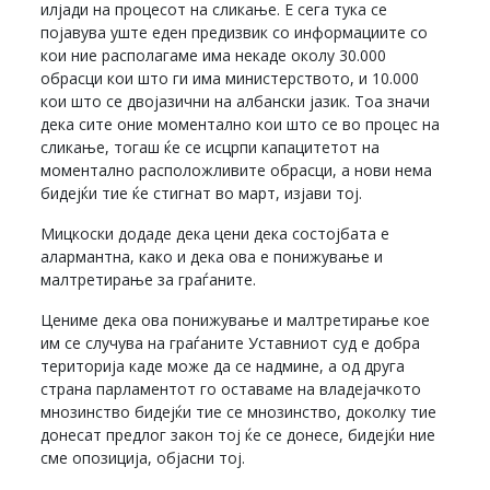
илјади на процесот на сликање. Е сега тука се
појавува уште еден предизвик со информациите со
кои ние располагаме има некаде околу 30.000
обрасци кои што ги има министерството, и 10.000
кои што се двојазични на албански јазик. Тоа значи
дека сите оние моментално кои што се во процес на
сликање, тогаш ќе се исцрпи капацитетот на
моментално расположливите обрасци, а нови нема
бидејќи тие ќе стигнат во март, изјави тој.
Мицкоски додаде дека цени дека состојбата е
алармантна, како и дека ова е понижување и
малтретирање за граѓаните.
Цениме дека ова понижување и малтретирање кое
им се случува на граѓаните Уставниот суд е добра
територија каде може да се надмине, а од друга
страна парламентот го оставаме на владејачкото
мнозинство бидејќи тие се мнозинство, доколку тие
донесат предлог закон тој ќе се донесе, бидејќи ние
сме опозиција, објасни тој.