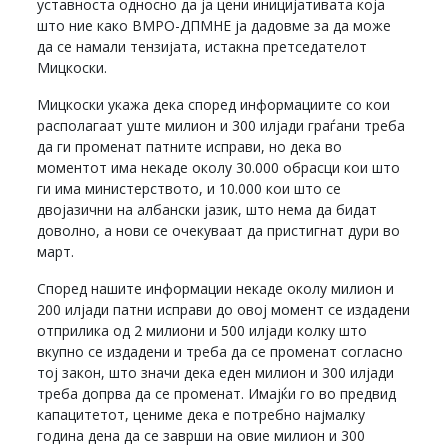
уставноста односно да ја цени иницијативата која
што ние како ВМРО-ДПМНЕ ја дадовме за да може
да се намали тензијата, истакна претседателот
Мицкоски.
Мицкоски укажа дека според информациите со кои
располагаат уште милион и 300 илјади граѓани треба
да ги променат патните исправи, но дека во
моментот има некаде околу 30.000 обрасци кои што
ги има министерството, и 10.000 кои што се
двојазични на албански јазик, што нема да бидат
доволно, а нови се очекуваат да пристигнат дури во
март.
Според нашите информации некаде околу милион и
200 илјади патни исправи до овој момент се издадени
отприлика од 2 милиони и 500 илјади колку што
вкупно се издадени и треба да се променат согласно
тој закон, што значи дека еден милион и 300 илјади
треба допрва да се променат. Имајќи го во предвид
капацитетот, цениме дека е потребно најмалку
година дена да се заврши на овие милион и 300