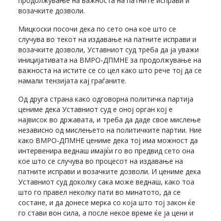
продолжување на важноста на патните исправи и
возачките дозволи.
Мицкоски посочи дека по сето она кое што се
случува во текот на издавање на патните исправи и
возачките дозволи, Уставниот суд треба да ја уважи
иницијативата на ВМРО-ДПМНЕ за продолжување на
важноста на истите се со цел како што рече тој да се
намали тензијата кај граѓаните.
Од друга страна како одговорна политичка партија
цениме дека Уставниот суд е оној орган кој е
највисок во државата, и треба да даде свое мислење
независно од мислењето на политичките партии. Ние
како ВМРО-ДПМНЕ цениме дека тој има можност да
интервенира веднаш имајќи го во предвид сето она
кое што се случува во процесот на издавање на
патните исправи и возачките дозволи. И цениме дека
Уставниот суд доколку сака може веднаш, како тоа
што го правел неколку пати во минатото, да се
состане, и да донесе мерка со која што тој закон ќе
го стави вон сила, а после некое време ќе ја цени и