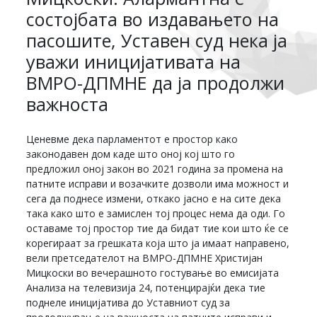
состојбата во издавањето на
пасошите, Уставен суд нека ја
уважи иницијативата на
ВМРО-ДПМНЕ да ја продолжи
важноста
Ценевме дека парламентот е простор како
законодавен дом каде што оној кој што го
предложил оној закон во 2021 година за промена на
патните исправи и возачките дозволи има можност и
сега да поднесе измени, откако јасно е на сите дека
така како што е замислен тој процес нема да оди. Го
оставаме тој простор тие да бидат тие кои што ќе се
корегираат за грешката која што ја имаат направено,
вели претседателот на ВМРО-ДПМНЕ Христијан
Мицкоски во вечерашното гостување во емисијата
Анализа на телевизија 24, потенцирајќи дека тие
поднеле иницијатива до Уставниот суд за