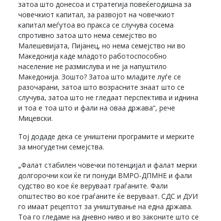
затоа што донесоа и стратегија повеќегодишна за
човечкиот капитал, за развојот на човечкиот
капитал меѓутоа во пракса се случува сосема
спротивно затоа што нема семејство во
Малешевијата, Пијанец, но нема семејство ни во
Македонија каде младото работоспособно
население не размислува и не ја напуштило
Македонија. Зошто? Затоа што младите луѓе се
разочарани, затоа што возрасните знаат што се
случува, затоа што не гледаат перспектива и иднина
и тоа е тоа што и фали на оваа држава“, рече
Мицевски.
Тој додаде дека се уништени програмите и мерките
за многудетни семејства.
„Фалат стабилен човечки потенцијал и фалат мерки
долгорочни кои ќе ги понуди ВМРО-ДПМНЕ и фали
судство во кое ќе веруваат граѓаните. Фали
општество во кое граѓаните ќе веруваат. СДС и ДУИ
го имаат рецептот за уништување на една држава.
Тоа го гледаме на дневно ниво и во законите што се