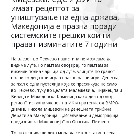
имаат рецептот за
уништување на една држава,
Македонија е празна поради
системските грешки кои ги
прават изминатите 7 години
На влезот во Пехчево навистина не можевме да
видиме луѓе. Го памтам овој крај, го памтам за
викенди полна чаршија од луѓе, улиците по градот
полни со деца кои играат разно разни игри. Денеска,
за жал е една пустелија која се пресликува не само
во Пехчево, туку во целата Малешевија, Пијанец па и
Виница и Македонска Каменица како дел од овој
регион“, истакна членот на ИК и пратеник од ВМРО-
ДПМНЕ Никола Мицевски на денешната трибина
Дебати за Македонија – „Иселување и демографија –
предизвик за Македонија“ во Општина Пехчево.
Тој потенцираше дека мора да се констатира дека