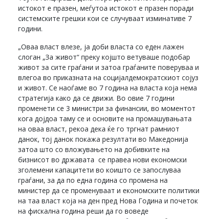
истокот е празен, меѓутоа истокот е празен поради
системските грешки кои се случуваат изминативе 7
години.
„Оваа власт влезе, ја доби власта со еден лажен
слоган „За живот“ преку којшто ветуваше подобар
живот за сите граѓани и затоа граѓаните поверуваа и
влегоа во приказната на социјалдемократскиот сојуз
и живот. Се наоѓаме во 7 година на власта која нема
стратегија како да се движи. Во овие 7 години
променети се 3 министри за финансии, во моментот
кога дојдоа таму се и основите на промашувањата
на оваа власт, рекоа дека ќе го тргнат рамниот
данок, тој данок покажа резултати во Македонија
затоа што со вложувањето на добивките на
бизнисот во државата се правеа нови економски
зголемени капацитети во коишто се запослуваа
граѓани, за да по една година со промена на
министер да се променуваат и економските политики
на таа власт која на ден пред Нова Година и почеток
на фискална година реши да го воведе