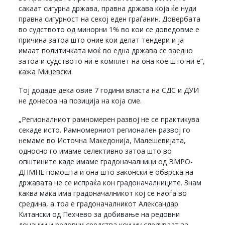
сакаат сигурна држава, правна држава која ќе нуди
правна сигурност на секој еден граѓанин. Довербата
во судството од минорни 1% во кои се доведовме е
причина затоа што оние кои делат тендери и ја
имаат политичката моќ во една држава се заедно
затоа и судството ни е комплет на она кое што ни е“,
кажа Мицевски.
Тој додаде дека овие 7 години власта на СДС и ДУИ
не донесоа на позиција на која сме.
„Регионалниот рамномерен развој не се практикува
секаде исто. Рамномерниот регионален развој го
немаме во Источна Македонија, Малешевијата,
односно го имаме селективно затоа што во
општините каде имаме градоначалници од ВМРО-
ДПМНЕ помошта и она што законски е обврска на
државата не се испраќа кон градоначалниците. Знам
каква мака има градоначалникот кој се наоѓа во
средина, а тоа е градоначалникот Александар
Китански од Пехчево за добивање на редовни
донации и редовни средства кои му следуваат за