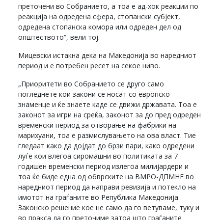
преточени во Собранието, а тоа е ад-хок реакции по
реакција на одредена сфера, стопански субјект,
одредена стопанска комора или одреден дел од
општеството“, вели тој.
Мицевски истакна дека на Македонија во наредниот
период и е потребен ресет на секое ниво.
„Приоритети во Собранието се друго само
погледнете кои закони се носат со европско
знаменце и ќе знаете каде се движи државата. Тоа е
законот за игри на среќа, законот за до пред одреден
временски период за отворање на фабрики на
марихуани, тоа е размислувањето на ова власт. Тие
гледаат како да дојдат до брзи пари, како одредени
луѓе кои влегоа сиромашни во политиката за 7
годишен временски период излегоа милијардери и
тоа ќе биде една од обврските на ВМРО-ДПМНЕ во
наредниот период да направи ревизија и потекло на
имотот на граѓаните во Република Македонија.
Законско решение кое не само да го ветуваме, туку и
во пракса да го преточиме затоа што граѓаните