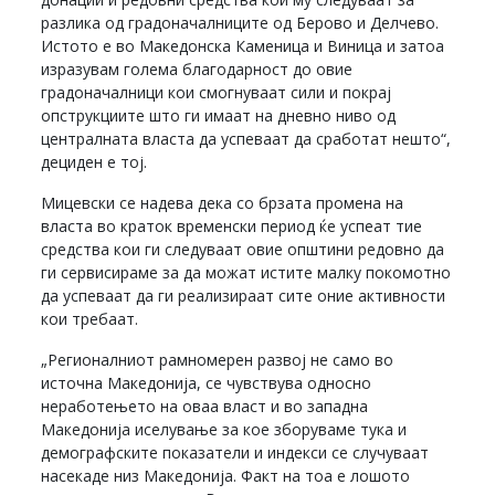
разлика од градоначалниците од Берово и Делчево.
Истото е во Македонска Каменица и Виница и затоа
изразувам голема благодарност до овие
градоначалници кои смогнуваат сили и покрај
опструкциите што ги имаат на дневно ниво од
централната власта да успеваат да сработат нешто“,
дециден е тој.
Мицевски се надева дека со брзата промена на
власта во краток временски период ќе успеат тие
средства кои ги следуваат овие општини редовно да
ги сервисираме за да можат истите малку покомотно
да успеваат да ги реализираат сите оние активности
кои требаат.
„Регионалниот рамномерен развој не само во
источна Македонија, се чувствува односно
неработењето на оваа власт и во западна
Македонија иселување за кое зборуваме тука и
демографските показатели и индекси се случуваат
насекаде низ Македонија. Факт на тоа е лошото