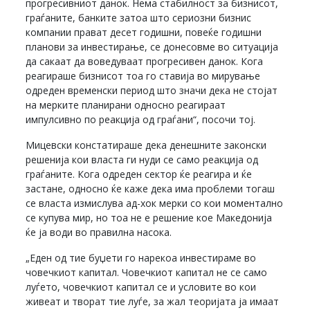
прогресивниот данок. Нема стабилност за бизнисот,
граѓаните, банките затоа што сериозни бизнис
компании прават десет годишни, повеќе годишни
планови за инвестирање, се донесовме во ситуација
да сакаат да воведуваат прогресивен данок. Кога
реагираше бизнисот тоа го ставија во мирување
одреден временски период што значи дека не стојат
на мерките планирани односно реагираат
импулсивно по реакција од граѓани“, посочи тој.
Мицевски констатираше дека денешните законски
решенија кои власта ги нуди се само реакција од
граѓаните. Кога одреден сектор ќе реагира и ќе
застане, односно ќе каже дека има проблеми тогаш
се власта измислува ад-хок мерки со кои моментално
се купува мир, но тоа не е решение кое Македонија
ќе ја води во правилна насока.
„Еден од тие буџети го нарекоа инвестираме во
човечкиот капитал. Човечкиот капитал не се само
луѓето, човечкиот капитал се и условите во кои
живеат и творат тие луѓе, за жал теоријата ја имаат