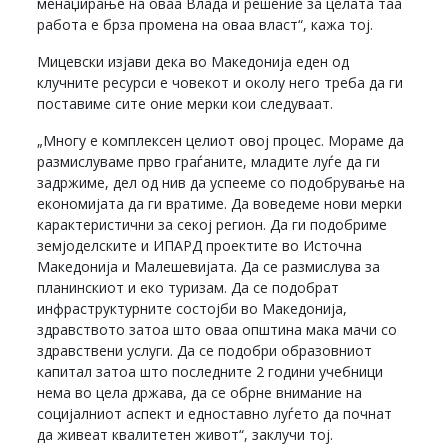
менаџирање на оваа Влада и решение за целата таа
работа е брза промена на оваа власт“, кажа тој.
Мицевски изјави дека во Македонија еден од
клучните ресурси е човекот и околу него треба да ги
поставиме сите оние мерки кои следуваат.
„Многу е комплексен целиот овој процес. Мораме да
размислуваме прво граѓаните, младите луѓе да ги
задржиме, дел од нив да успееме со подобрување на
економијата да ги вратиме. Да воведеме нови мерки
карактеристични за секој регион. Да ги подобриме
земјоделските и ИПАРД проектите во Источна
Македонија и Малешевијата. Да се размислува за
планинскиот и еко туризам. Да се подобрат
инфраструктурните состојби во Македонија,
здравството затоа што оваа општина мака мачи со
здравствени услуги. Да се подобри образовниот
капитал затоа што последните 2 години учебници
нема во цела држава, да се обрне внимание на
социјалниот аспект и едноставно луѓето да почнат
да живеат квалитетен живот“, заклучи тој.