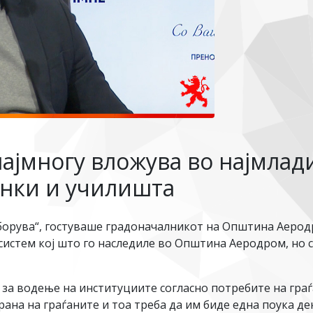
јмногу вложува во најмлади
инки и училишта
рува“, гостуваше градоначалникот на Општина Аеродро
стем кој што го наследиле во Општина Аеродром, но с
а водење на институциите согласно потребите на граѓа
рана на граѓаните и тоа треба да им биде една поука де