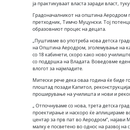
ја практикуваат власта заради власт, тук
Градоначалникот на општина Аеродром го
претходник, Тимчо Муцунски. Тој потенци
образовниот процес на децата.
„Пуштивме во употреба нова детска гради
на Општина Аеродром, зголемување на ка
со 18 кабинети, скоро како ново училишт
со поддршка на Владата. Воведовме еден 
влогот за најмладите.
Митески рече дека оваа година ќе биде г
плоштад позади Капитол, реконструкција 
проширување на училишта и нови и реко
„ Отпочнуваме со нова, трета детска гра
проектирање и наскоро ќе аплицираме во
центар за прв пат во Аеродром’’, најави
малку е посветено во однос на развој на