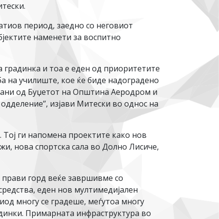
итески.
тиов период, заедно со неговиот
бјектите наменети за воспитно
а градинка и тоа е еден од приоритетите
а на училиште, кое ќе биде надоградено
ирани од Буџетот на Општина Аеродром и
одделение’’, изјави Митески во однос на
. Тој ги напомена проектите како нов
и, нова спортска сала во Долно Лисиче,
е прави горд веќе завршивме со
средства, еден нов мултимедијален
иод многу се градеше, меѓутоа многу
радинки. Примарната инфраструктура во