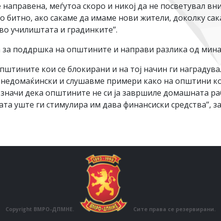
 направена, меѓутоа скоро и никој да не посветувал вн
ако битно, ако сакаме да имаме нови жители, доколку са
во училиштата и градинките’’.
а за поддршка на општините и направи разлика од мина
пштините кои се блокирани и на тој начин ги наградув
недомаќински и слушавме примери како на општини ко
значи дека општините не си ја завршиле домашната раб
дата уште ги стимулира им дава финансиски средства’’, 
Copyright ВМРО-ДПМНЕ.
Сите права се резервирани.