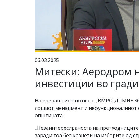
06.03.2025
Митески: Аеродром на
инвестиции во град
На вчерашниот поткаст „ВМРО-ДПМНЕ Збо
лошиот менаџмент и нефункционалниот си
општината.
„Незаинтересираноста на претходниците з
заради тоа беа казнети на изборите од ст