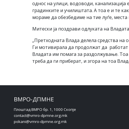
однос на улици, водоводи, канализација е
градинките и училиштата. А тоа е и те к
мораме да обезбедиме на тие луѓе, места 
Митески ја поздрави одлуката на Владат
„Претходната Влада делела средства на о
Ги мотивирала да продолжат да работат 
Владата им помага за раздолжување. Тоа 
треба да ги приберат, и згора на тоа Вла
ВМРО-ДПМНЕ
Плоштад ВМРО бр. 1, 1000 Скопје
contact@vmro-dpmne.org.mk
pokani@vmro-dpmne.org.mk