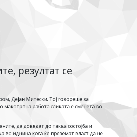
те, резултат се
м, Дејан Митески. Тој говореше за
о макотрпна работа сликата е сменета во
ните, да доведат до таква состојба и
ка во иднина кога ќе преземат власт да не