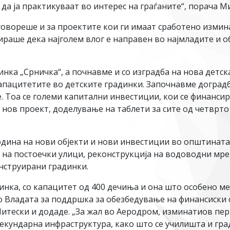
у да ја практикуваат во интерес на граѓаните“, порача М
вореше и за проектите кои ги имаат сработено измина
раше дека најголем влог е направен во најмладите и о
нка „Срничка“, а почнавме и со изградба на нова детск
пацитетите во детските градинки. Започнавме доградб
е. Тоа се големи капитални инвестиции, кои се финанс
нов проект, доделување на таблети за сите од четврто 
одина на нови објекти и нови инвестиции во општината
на постоечки улици, реконструкција на водоводни мреж
нструирани градинки.
динка, со капацитет од 400 дечиња и она што особено м
 Владата за поддршка за обезбедување на финансиски 
 Митески и додаде. „За жал во Аеродром, изминатиов пер
 секундарна инфраструктура, како што се училишта и г