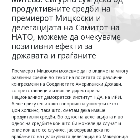
продуктивните средби на
премиерот Мицкоски и
делегацијата на Самитот на
НАТО, можеме да очекуваме
позитивни ефекти за
државата и граѓаните
Премиерот Мицкоски можевме да го видиме на многу
различни средби во текот на посетата со различни
конгресмени на Соединетите Американски Држави,
со претставници и извршни директори на
Националниот демократски институт НДА, на ИРИ,
беше присутен и како говорник на универзитетот
Џон Хопкинс, така што, сметам дека имаше
продуктивни средби. Во однос на делегацијата и во
однос на средбите кои што би можеле да случат и
оние кои што се случиле, јас верувам дека по
враќањето на целокупната делегација во Македонија