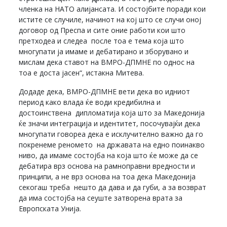
членка на НАТО алијансата. И состојбите поради кои
истите се случиле, начинот на кој што се случи оној
договор од Преспа и сите оние работи кои што
претходеа и следеа после тоа е тема која што
многупати ја имаме и дебатирано и зборувано и
мислам дека ставот на ВМРО-ДПМНЕ по однос на
тоа е доста јасен“, истакна Митева.
Додаде дека, ВМРО-ДПМНЕ вети дека во идниот
период како влада ќе води кредибилна и
достоинствена дипломатија која што за Македонија
ќе значи интеграција и идентитет, посочувајќи дека
многупати говореа дека е исклучително важно да го
покренеме реномето на државата на едно поинакво
ниво, да имаме состојба на која што ќе може да се
дебатира врз основа на рамноправни вредности и
принципи, а не врз основа на тоа дека Македонија
секогаш треба нешто да дава и да губи, а за возврат
да има состојба на сеуште затворена врата за
Европската Унија.