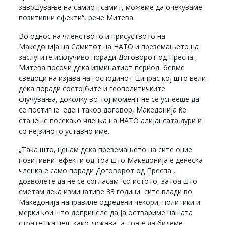
завршување на самиот самит, можеме да очекуваме
позитивни ефекти“, рече Митева.
Во однос на членството и присуството на
Македонија на Самитот на НАТО и преземањето на
заслугите исклучиво поради Договорот од Преспа ,
Митева посочи дека изминатиот период бевме
сведоци на изјава на господинот Ципрас кој што вели
дека поради состојбите и геополитичките
случувања, доколку во тој момент не се успееше да
се постигне еден таков договор, Македонија ќе
станеше посекако членка на НАТО алијансата дури и
со нејзиното уставно име.
„Така што, ценам дека преземањето на сите оние
позитивни ефекти од тоа што Македонија е денеска
членка е само поради Договорот од Преспа ,
дозволете да не се согласам со истото, затоа што
сметам дека изминативе 33 години сите влади во
Македонија направиле одредени чекори, политики и
мерки кои што допринеле да ја оствариме нашата
стратешка цел како држава, а тоа е да бидеме