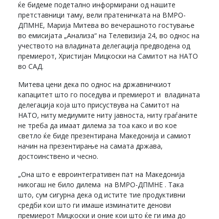
ќе бидеме подетално информирани од нашите
претставници таму, вели пратеничката на ВМРО-
ДПМНЕ, Марија Митева во вечерашното гостување
во емисијата „Анализа“ на Телевизија 24, во однос на
учеството на владината делегација предводена од
премиерот, Христијан Мицкоски на Самитот на НАТО
во САД.
Митева цени дека по однос на државничкиот
капацитет што го поседува и премиерот и владината
делегација која што присуствува на Самитот на
НАТО, ниту медиумите ниту јавноста, ниту граѓаните
не треба да имаат дилема за тоа како и во кое
светло ќе биде презентирана Македонија и самиот
начин на презентирање на самата држава,
достоинствено и чесно.
„Она што е евроинтегративен пат на Македонија
никогаш не било дилема на ВМРО-ДПМНЕ . Така
што, сум сигурна дека од истите тие продуктивни
средби кои што ги имаше изминатите денови
премиерот Мицкоски и оние кои што ќе ги има до