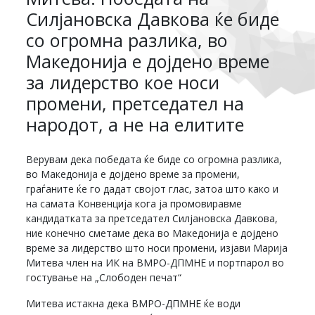
Силјановска Давкова ќе биде
со огромна разлика, во
Македонија е дојдено време
за лидерство кое носи
промени, претседател на
народот, а не на елитите
Верувам дека победата ќе биде со огромна разлика,
во Македонија е дојдено време за промени,
граѓаните ќе го дадат својот глас, затоа што како и
на самата Конвенција кога ја промовиравме
кандидатката за претседател Силјановска Давкова,
ние конечно сметаме дека во Македонија е дојдено
време за лидерство што носи промени, изјави Марија
Митева член на ИК на ВМРО-ДПМНЕ и портпарол во
гостување на „Слободен печат“
Митева истакна дека ВМРО-ДПМНЕ ќе води