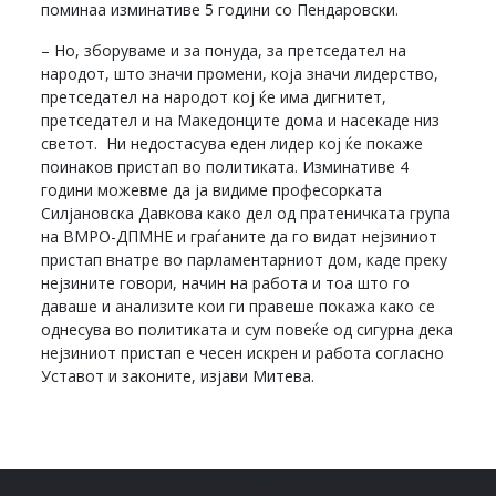
поминаа изминативе 5 години со Пендаровски.
– Но, зборуваме и за понуда, за претседател на
народот, што значи промени, која значи лидерство,
претседател на народот кој ќе има дигнитет,
претседател и на Македонците дома и насекаде низ
светот. Ни недостасува еден лидер кој ќе покаже
поинаков пристап во политиката. Изминативе 4
години можевме да ја видиме професорката
Силјановска Давкова како дел од пратеничката група
на ВМРО-ДПМНЕ и граѓаните да го видат нејзиниот
пристап внатре во парламентарниот дом, каде преку
нејзините говори, начин на работа и тоа што го
даваше и анализите кои ги правеше покажа како се
однесува во политиката и сум повеќе од сигурна дека
нејзиниот пристап е чесен искрен и работа согласно
Уставот и законите, изјави Митева.