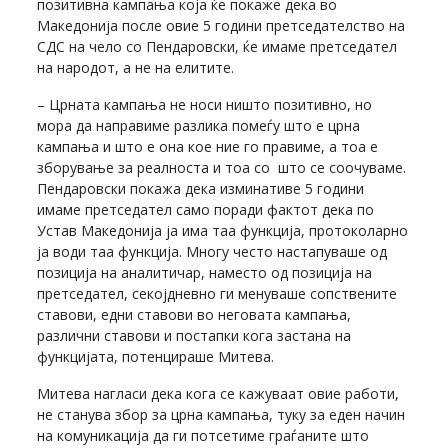
позитивна кампања која ќе покаже дека во
Македонија после овие 5 години претседателство на
СДС на чело со Пендаровски, ќе имаме претседател
на народот, а не на елитите.
– Црната кампања не носи ништо позитивно, но
мора да направиме разлика помеѓу што е црна
кампања и што е она кое ние го правиме, а тоа е
зборување за реалноста и тоа со што се соочуваме.
Пендаровски покажа дека изминативе 5 години
имаме претседател само поради фактот дека по
Устав Македонија ја има таа функција, протоколарно
ја води таа функција. Многу често настапуваше од
позиција на аналитичар, наместо од позиција на
претседател, секојдневно ги менуваше сопствените
ставови, едни ставови во неговата кампања,
различни ставови и постапки кога застана на
функцијата, потенцираше Митева.
Митева нагласи дека кога се кажуваат овие работи,
не станува збор за црна кампања, туку за еден начин
на комуникација да ги потсетиме граѓаните што