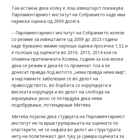
Таа истакна дека колку е лош извештајот покажува
Парламентарниот институт на Собранието каде има
најниска оценка од 2009 досега.
– Парламентарниот институт на Собранието излезе
со резиме за извештаите од 2009 до 2023 година
каде буквално имаме најлоша оценка просечна 1,52 и
е полоша од оценката во 2016, 2015, 2014 кои ги
спомена пратеничката Колева, години за кои велеа
дека се режим и дека ќе го променат тоа и ќе
донесат правда под мотото „нема правда нема мир“,
а најглавните забелешки се во делот на
правосудството, во борбата со корупцијата и
високата корупција и во делот на слобода на
изразување јасно се потврдува дека нема
подобрување, потенцираше Митева.
Митева појасни дека студијата на Парламентарниот
институт не ги врши групирањата на оценките по
кластерите, не се нафаќа во делот ан структурата
ниту на политичкиот дел туку ја сумира оценката за