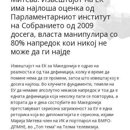
има најлоша оценка од
Парламентарниот институт
на Собранието од 2009
досега, власта манипулира со
80% напредок кои никој не
може да ги најде
Извештајот на ЕК за Македонија е одраз на
реалноста и од таа дефиниција, колку и време да
помине нема да се промени, затоа што извештај кој е
досега најлош. Во клучните фундаменти, темели на
ЕУ да немаме апсолутно никаков напредок и тоа да е
едната дефиниција која неколку пати се повторува, а
втората да е дека состојбите во Македонија
претставуваат сериозна загриженост за ЕУ е една
реторика која во дипломатијата е сериозна, изјави
Марија Митева член на ИК и портпарол на ВМРО-
ДПМНЕ, во „Топ тема“ на Телма телевизија.