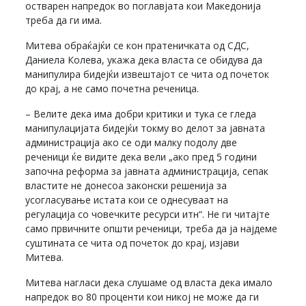
остварен напредок во поглавјата кои Македонија
треба да ги има.
Митева обраќајќи се кон пратеничката од СДС,
Даниела Колева, укажа дека власта се обидува да
манипулира бидејќи извештајот се чита од почеток
до крај, а не само почетна реченица.
– Велите дека има добри критики и тука се гледа
манипулацијата бидејќи токму во делот за јавната
администрација ако се оди малку подолу две
реченици ќе видите дека вели „ако пред 5 години
започна реформа за јавната администрација, сепак
властите не донесоа законски решенија за
усогласување истата кои се однесуваат на
регулација со човечките ресурси итн“. Не ги читајте
само првичните општи реченици, треба да ја најдеме
суштината се чита од почеток до крај, изјави
Митева.
Митева нагласи дека слушаме од власта дека имало
напредок во 80 проценти кои никој не може да ги