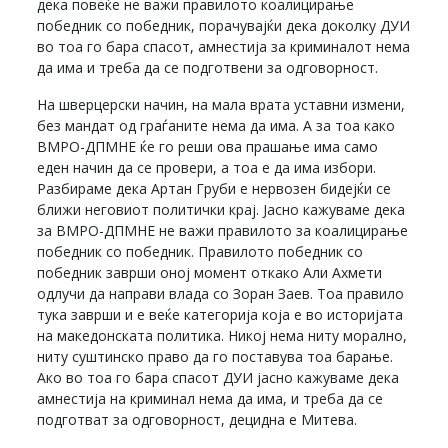
дека повеќе не важи правилото коалицирање
победник со победник, порачувајќи дека доколку ДУИ
во тоа го бара спасот, амнестија за криминалот нема
да има и треба да се подготвени за одговорност.
На шверцерски начин, на мала врата уставни измени,
без мандат од граѓаните нема да има. А за тоа како
ВМРО-ДПМНЕ ќе го реши ова прашање има само
еден начин да се провери, а тоа е да има избори.
Разбираме дека Артан Груби е нервозен бидејќи се
ближи неговиот политички крај. Јасно кажуваме дека
за ВМРО-ДПМНЕ не важи правилото за коалицирање
победник со победник. Правилото победник со
победник заврши оној момент откако Али Ахмети
одлучи да направи влада со Зоран Заев. Тоа правило
тука заврши и е веќе категорија која е во историјата
на македонската политика. Никој нема ниту морално,
ниту суштинско право да го поставува тоа барање.
Ако во тоа го бара спасот ДУИ јасно кажуваме дека
амнестија на криминал нема да има, и треба да се
подготват за одговорност, децидна е Митева.