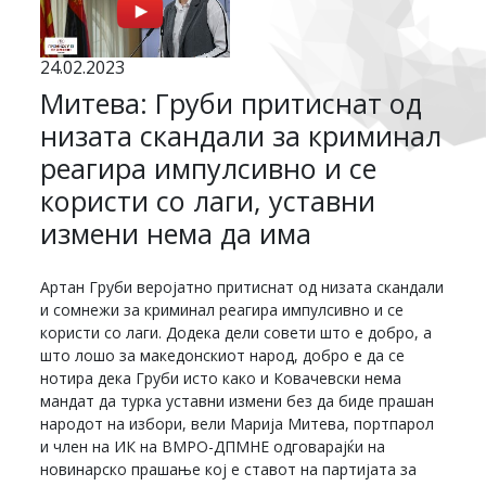
24.02.2023
Митева: Груби притиснат од
низата скандали за криминал
реагира импулсивно и се
користи со лаги, уставни
измени нема да има
Артан Груби веројатно притиснат од низата скандали
и сомнежи за криминал реагира импулсивно и се
користи со лаги. Додека дели совети што е добро, а
што лошо за македонскиот народ, добро е да се
нотира дека Груби исто како и Ковачевски нема
мандат да турка уставни измени без да биде прашан
народот на избори, вели Марија Митева, портпарол
и член на ИК на ВМРО-ДПМНЕ одговарајќи на
новинарско прашање кој е ставот на партијата за