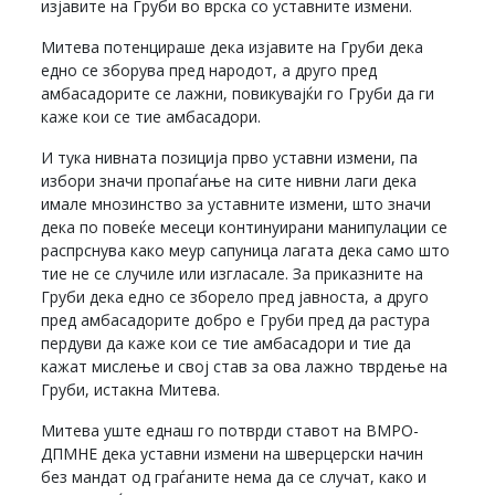
изјавите на Груби во врска со уставните измени.
Митева потенцираше дека изјавите на Груби дека
едно се зборува пред народот, а друго пред
амбасадорите се лажни, повикувајќи го Груби да ги
каже кои се тие амбасадори.
И тука нивната позиција прво уставни измени, па
избори значи пропаѓање на сите нивни лаги дека
имале мнозинство за уставните измени, што значи
дека по повеќе месеци континуирани манипулации се
распрснува како меур сапуница лагата дека само што
тие не се случиле или изгласале. За приказните на
Груби дека едно се зборело пред јавноста, а друго
пред амбасадорите добро е Груби пред да растура
пердуви да каже кои се тие амбасадори и тие да
кажат мислење и свој став за ова лажно тврдење на
Груби, истакна Митева.
Митева уште еднаш го потврди ставот на ВМРО-
ДПМНЕ дека уставни измени на шверцерски начин
без мандат од граѓаните нема да се случат, како и