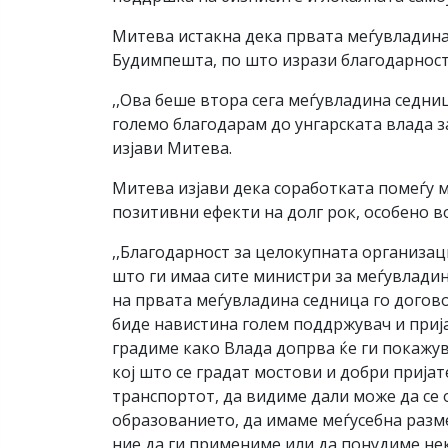
Митева истакна дека првата меѓувладина 
Будимпешта, по што изрази благодарност 
,,Ова беше втора сега меѓувладина седни
големо благодарам до унгарската влада за
изјави Митева.
Митева изјави дека соработката помеѓу м
позитивни ефекти на долг рок, особено в
,,Благодарност за целокупната организаци
што ги имаа сите министри за меѓувладина
на првата меѓувладина седница го договор
биде навистина голем поддржувач и прија
градиме како Влада допрва ќе ги покажув
кој што се градат мостови и добри прија
транспортот, да видиме дали може да се 
образованието, да имаме меѓусебна разм
ние да ги примениме или да понудиме неко