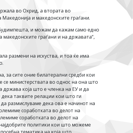
ржала во Охрид, а втората во
а Македонија и македонските граѓани.
о Будимпешта, и можам да кажам само едно
на македонските граѓани и на државата“,
ла размени на искуства, и тоа ќе има
о.
на, за сите оние билатерални средби кои
де се министерствата во однос на она што
 држава која што е членка на ЕУ и да
м дека таквите релации кои што ги
 да размислуваме дека ова е начинот на
зголемиме соработката во делот на
олемиме соработката во делот на
е најдобрите политики кои што можеме
 посебна тематика на која што