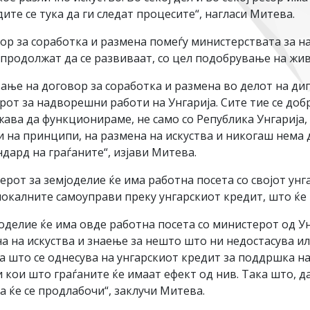
те се тука да ги следат процесите“, нагласи Митева.
р за соработка и размена помеѓу министерствата за н
 продолжат да се развиваат, со цел подобрување на жи
вање на договор за соработка и размена во делот на ди
от за надворешни работи на Унгарија. Сите тие се добр
ава да функционираме, не само со Република Унгарија, 
и на принципи, на размена на искуства и никогаш нема 
дард на граѓаните“, изјави Митева.
рот за земјоделие ќе има работна посета со својот унга
окалните самоуправи преку унгарскиот кредит, што ќе 
мјоделие ќе има овде работна посета со министерот од У
 на искуства и знаење за нешто што ни недостасува и
а што се однесува на унгарскиот кредит за поддршка на
и кои што граѓаните ќе имаат ефект од нив. Така што, д
та ќе се продлабочи“, заклучи Митева.