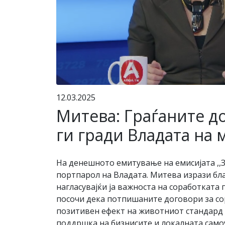
12.03.2025
Митева: Граѓаните до
ги гради Владата на
На денешното емитување на емисијата ,,
портпарол на Владата. Митева изрази бл
нагласувајќи ja важноста на соработката 
посочи дека потпишаните договори за сор
позитивен ефект на животниот стандард 
поддршка на бизнисите и локалната само