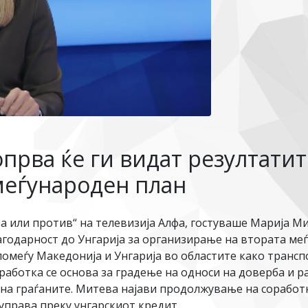
прва ќе ги видат резултати
 меѓународен план
За или против“ на телевизија Алфа, гостуваше Марија 
агодарност до Унгарија за организирање на втората ме
помеѓу Македонија и Унгарија во областите како трансп
аботка се основа за градење на односи на доверба и ра
на граѓаните. Митева најави продолжување на соработк
управа преку унгарскиот кредит.