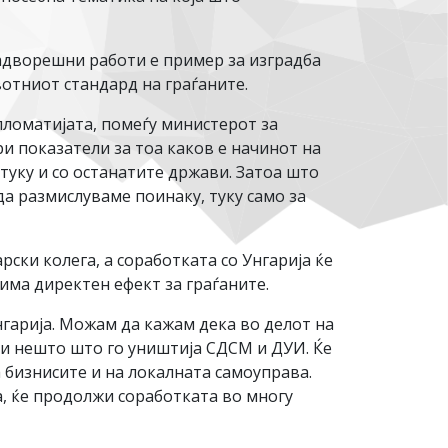
адворешни работи е пример за изградба
вотниот стандард на граѓаните.
пломатијата, помеѓу министерот за
и показатели за тоа каков е начинот на
туку и со останатите држави. Затоа што
да размислуваме поинаку, туку само за
рски колега, а соработката со Унгарија ќе
има директен ефект за граѓаните.
нгарија. Можам да кажам дека во делот на
ли нешто што го уништија СДСМ и ДУИ. Ќе
 бизнисите и на локалната самоуправа.
а, ќе продолжи соработката во многу