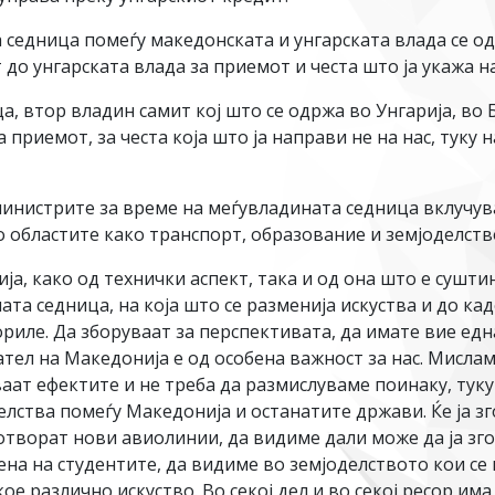
седница помеѓу македонската и унгарската влада се од
до унгарската влада за приемот и честа што ја укажа н
ца, втор владин самит кој што се одржа во Унгарија, в
 приемот, за честа која што ја направи не на нас, туку 
инистрите за време на меѓувладината седница вклучува
о областите како транспорт, образование и земјоделств
ја, како од технички аспект, така и од она што е сушти
та седница, на која што се разменија искуства и до ка
иле. Да зборуваат за перспективата, да имате вие една
тел на Македонија е од особена важност за нас. Мисла
аат ефектите и не треба да размислуваме поинаку, туку
телства помеѓу Македонија и останатите држави. Ќе ја 
отворат нови авиолинии, да видиме дали може да ја зг
ена на студентите, да видиме во земјоделството кои с
е различно искуство. Во секој дел и во секој ресор има