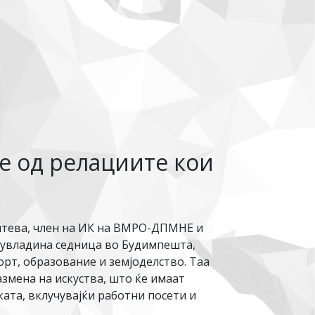
те од релациите кои
Митева, член на ИК на ВМРО-ДПМНЕ и
ѓувладина седница во Будимпешта,
орт, образование и земјоделство. Таа
змена на искуства, што ќе имаат
ата, вклучувајќи работни посети и