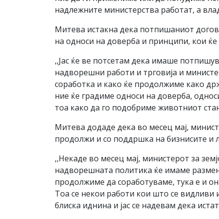
надлежните министерства работат, а влади
Митева истакна дека потпишаниот догово
на односи на доверба и принципи, кои ќе
,,Јас ќе ве потсетам дека имаше потпишу
надворешни работи и трговија и министер
соработка и како ќе продолжиме како држ
ние ќе градиме односи на доверба, однос
тоа како да го подобриме животниот стан
Митева додаде дека во месец мај, министе
продолжи и со поддршка на бизнисите и л
,,Некаде во месец мај, министерот за зе
надворешната политика ќе имаме размена
продолжиме да соработуваме, тука е и он
Тоа се некои работи кои што се видливи 
блиска иднина и јас се надевам дека иста