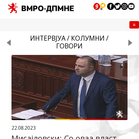
Me
ИНТЕРВЈУА / КОЛУМНИ /
ГОВОРИ
22.08.2023
Мисајловски: Со оваа власт