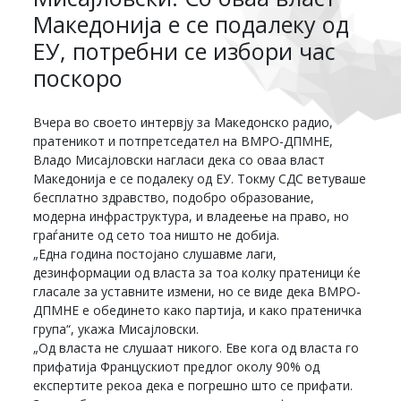
Македонија е се подалеку од
ЕУ, потребни се избори час
поскоро
Вчера во своето интервју за Македонско радио,
пратеникот и потпретседател на ВМРО-ДПМНЕ,
Владо Мисајловски нагласи дека со оваа власт
Македонија е се подалеку од ЕУ. Токму СДС ветуваше
бесплатно здравство, подобро образование,
модерна инфраструктура, и владеење на право, но
граѓаните од сето тоа ништо не добија.
„Една година постојано слушавме лаги,
дезинформации од власта за тоа колку пратеници ќе
гласале за уставните измени, но се виде дека ВМРО-
ДПМНЕ е обединето како партија, и како пратеничка
група“, укажа Мисајловски.
„Од власта не слушаат никого. Еве кога од власта го
прифатија Францускиот предлог околу 90% од
експертите рекоа дека е погрешно што се прифати.