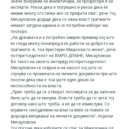
Значи зборувам за аналитичари, за професори и за
експерти. Рекоа дека е погрешно и рекоа дека ќе
имаме многу отстапки ако се прифати ова“, рече тој.
Мисајловски додаде дека со оваа власт граѓаните
немаат сигурна иднина и се потребни избори час
поскоро.
„На државата и е потребен смирен премиер кој што
ќе гледа многу понапред и ќе работи за доброто на
граѓаните. А, тоа Христијан Мицкоски го може“, рече
потпретседателот на ВМРО-ДПМНЕ, Мисајловски.
Во текот на своето интервју потпретседателот
Мисајловски се осврна и на хаосот кој што се
случува со промената на личните документи при што
посочи дека ова е тоа уште еден доказ за
неспособноста на власта.
„Прво треба да се отворат поглавјата за да започне
било што да се менува. Власта треба да го чита тој
договор како што треба, а не да се измислува. Со
изјавите секојдневни на власта веќе се повеќе се
форсира менување на личните документи“, појасни
Мисајловски.
Тој посочи дека изборите се спас за Македонија од