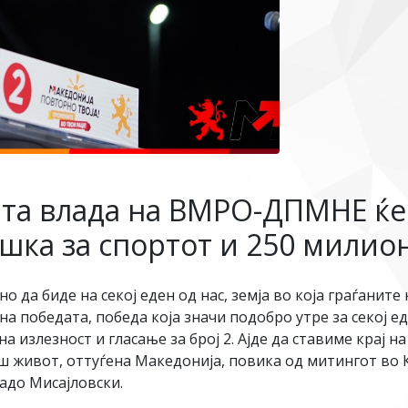
ата влада на ВМРО-ДПМНЕ ќ
шка за спортот и 250 милио
да биде на секој еден од нас, земја во која граѓаните ќ
а победата, победа која значи подобро утре за секој е
а излезност и гласање за број 2. Ајде да ставиме крај 
ш живот, оттуѓена Македонија, повика од митингот во 
адо Мисајловски.