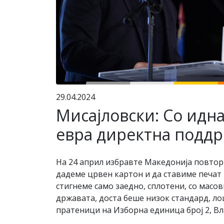
29.04.2024
Мисајловски: Со идн
евра директна поддр
На 24 април избравте Македонија повторно 
дадеме црвен картон и да ставиме печат н
стигнеме само заедно, сплотени, со масовн
државата, доста беше низок стандард, ло
пратеници на Изборна единица број 2, Вл