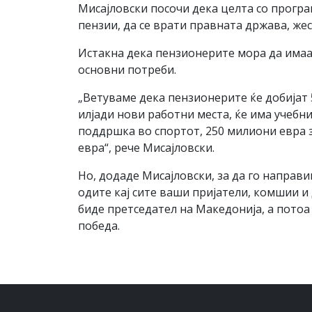
Мисајловски посочи дека целта со програ
пензии, да се врати правната држава, же
Истакна дека пензионерите мора да имаат
основни потреби.
„Ветуваме дека пензионерите ќе добијат
илјади нови работни места, ќе има учебн
поддршка во спортот, 250 милиони евра 
евра“, рече Мисајловски.
Но, додаде Мисајловски, за да го направи
одите кај сите ваши пријатели, комшии и
биде претседател на Македонија, а потоа
победа.