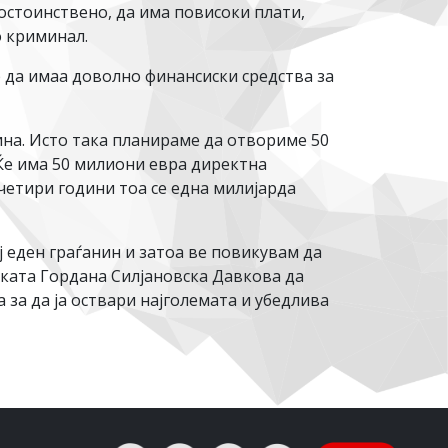
остоинствено, да има повисоки плати,
о криминал.
р да имаа доволно финансиски средства за
ина. Исто така планираме да отвориме 50
 Ќе има 50 милиони евра директна
четири години тоа се една милијарда
ј еден граѓанин и затоа ве повикувам да
рката Гордана Силјановска Давкова да
за да ја оствари најголемата и убедлива