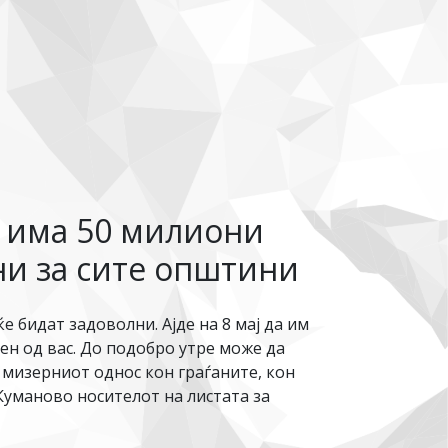
е има 50 милиони
ни за сите општини
е бидат задоволни. Ајде на 8 мај да им
ден од вас. До подобро утре може да
на мизерниот однос кон граѓаните, кон
Куманово носителот на листата за