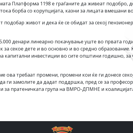
мата Платформа 1198 е граѓаните да живеат подобро, д
стока борба со корупцијата, казни за лицата вмешани в
 подобар живот и дека ќе се обидат за секој пензионе
 5.000 денари линеарно покачување уште во првата год
ик за секое дете и во основно и во средно образование.
за капитални инвестиции во сите општини годишно, за 
ме ова требаат промени, промени кои ќе ги донесе секо
 да ги замолите да дадат поддршка, пред се за професо
 и за пратеничката група на ВМРО-ДПМНЕ и коалицијата 