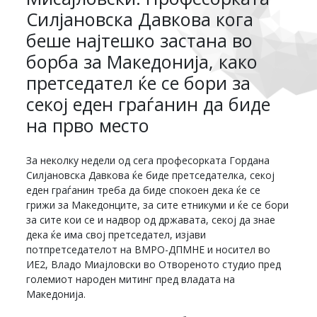
Силјановска Давкова кога
беше најтешко застана во
борба за Македонија, како
претседател ќе се бори за
секој еден граѓанин да биде
на прво место
За неколку недели од сега професорката Гордана
Силјановска Давкова ќе биде претседателка, секој
еден граѓанин треба да биде спокоен дека ќе се
грижи за Македонците, за сите етникуми и ќе се бори
за сите кои се и надвор од државата, секој да знае
дека ќе има свој претседател, изјави
потпретседателот на ВМРО-ДПМНЕ и носител во
ИЕ2, Владо Миајловски во Отвореното студио пред
големиот народен митинг пред владата на
Македонија.