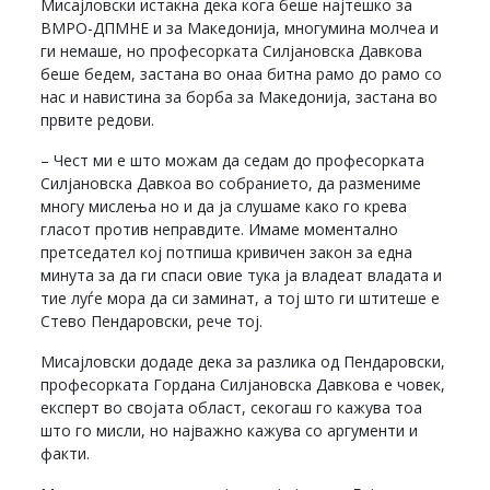
Мисајловски истакна дека кога беше најтешко за
ВМРО-ДПМНЕ и за Македонија, многумина молчеа и
ги немаше, но професорката Силјановска Давкова
беше бедем, застана во онаа битна рамо до рамо со
нас и навистина за борба за Македонија, застана во
првите редови.
– Чест ми е што можам да седам до професорката
Силјановска Давкоа во собранието, да размениме
многу мислења но и да ја слушаме како го крева
гласот против неправдите. Имаме моментално
претседател кој потпиша кривичен закон за една
минута за да ги спаси овие тука ја владеат владата и
тие луѓе мора да си заминат, а тој што ги штитеше е
Стево Пендаровски, рече тој.
Мисајловски додаде дека за разлика од Пендаровски,
професорката Гордана Силјановска Давкова е човек,
експерт во својата област, секогаш го кажува тоа
што го мисли, но најважно кажува со аргументи и
факти.