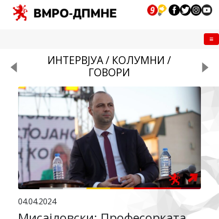
Me
ИНТЕРВЈУА / КОЛУМНИ /
ГОВОРИ
04.04.2024
Мисајловски: Професорката