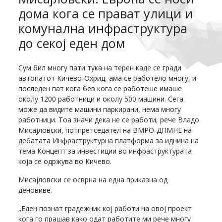
дома кога се прават улици и
комунална инфраструктура
до секој еден дом
Сум бил многу пати тука на терен каде се гради
автопатот Кичево-Охрид, ама се работело многу, и
последен пат кога бев кога се работеше имаше
околу 1200 работници и околу 500 машини. Сега
може да видите машини паркирани, нема многу
работници. Тоа значи дека не се работи, рече Владо
Мисајловски, потпретседател на ВМРО-ДПМНЕ на
дебатата Инфраструктурна платформа за иднина на
тема Концепт за инвестиции во инфраструктурата
која се одржува во Кичево.
Мисајловски се осврна на една приказна од
деновиве.
„Еден познат градежник кој работи на овој проект
кога го прашав како одат работите ми рече многу