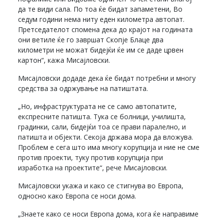
да те види сала. По тоа ќе бидат запаметени, Во
седум години нема ниту еден километра автопат.
Претседателот спомена дека до крајот на годината
они ветиле ќе го завршат Скопје Блаце два
километри не можат бидејќи ќе им се даде црвен
картон“, кажа Мисајловски.
Мисајловски додаде дека ќе бидат потребни и многу
средства за одржување на патиштата.
„Но, инфраструктурата не се само автопатите,
експресните патишта. Тука се болници, училишта,
градинки, сали, бидејќи тоа се прави паралелно, и
патишта и објекти. Секоја држава мора да вложува.
Проблем е сега што има многу корупција и ние не сме
против проекти, туку против корупција при
изработка на проектите“, рече Мисајловски.
Мисајловски укажа и како се стигнува во Европа,
односно како Европа се носи дома.
„Знаете како се носи Европа дома, кога ќе направиме