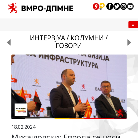
Me
ИНТЕРВЈУА / КОЛУМНИ /
ГОВОРИ
18.02.2024
Мисајловски: Европа се носи