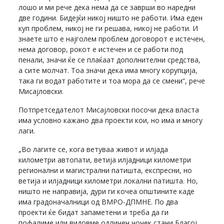
лошо и ми рече дека нема да се заврши во наредни
две години. Бидејќи никој ништо не работи. Има еден
куп проблем, никој не ги решава, никој не работи. И
знаете што е најголем проблем договорот е истечен,
нема договор, рокот е истечен и се работи под
пенали, значи ќе се плаќаат дополнителни средства,
а сите молчат. Тоа значи дека има многу корупција,
така ги водат работите и тоа мора да се смени“, рече
Мисајловски.
Потпретседателот Мисајловски посочи дека власта
има условно кажано два проекти кои, но има и многу
лаги.
„Во лагите се, кога ветуваа живот и илјада
километри автопати, ветија илјадници километри
регионални и магистрални патишта, експресни, но
ветија и илјадници километри локални патишта. Но,
ништо не направија, дури ги кочеа општините каде
има градоначалници од ВМРО-ДПМНЕ. По два
проекти ќе бидат запаметени и треба да ги
пофалиме или видовме одличен чочек стани Благој