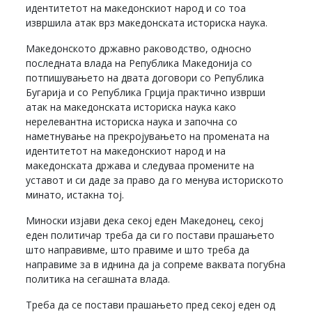
идентитетот на македонскиот народ и со тоа
извршила атак врз македонската историска наука.
Македонското државно раководство, односно
последната влада на Република Македонија со
потпишувањето на двата договори со Република
Бугарија и со Република Грција практично изврши
атак на македонската историска наука како
нерелевантна историска наука и започна со
наметнување на прекројувањето на промената на
идентитетот на македонскиот народ и на
македонската држава и следуваа промените на
уставот и си даде за право да го менува историското
минато, истакна тој.
Миноски изјави дека секој еден Македонец, секој
еден политичар треба да си го постави прашањето
што направивме, што правиме и што треба да
направиме за в иднина да ја сопреме ваквата погубна
политика на сегашната влада.
Треба да се постави прашањето пред секој еден од