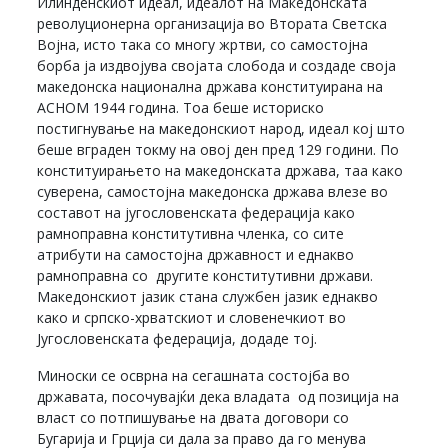
Илинденскиот идеал, идеалот на Македонската
револуционерна организација во Втората Светска
Војна, исто така со многу жртви, со самостојна
борба ја издвојува својата слобода и создаде своја
македонска национална држава конституирана на
АСНОМ 1944 година. Тоа беше историско
постигнување на македонскиот народ, идеал кој што
беше вграден токму на овој ден пред 129 години. По
конституирањето на македонската држава, таа како
суверена, самостојна македонска држава влезе во
составот на југословенската федерација како
рамноправна конститутивна членка, со сите
атрибути на самостојна државност и еднакво
рамноправна со другите конститутивни држави.
Македонскиот јазик стана службен јазик еднакво
како и српско-хрватскиот и словенечкиот во
Југословенската федерација, додаде тој.
Миноски се осврна на сегашната состојба во
државата, посочувајќи дека владата од позиција на
власт со потпишување на двата договори со
Бугарија и Грција си дала за право да го менува