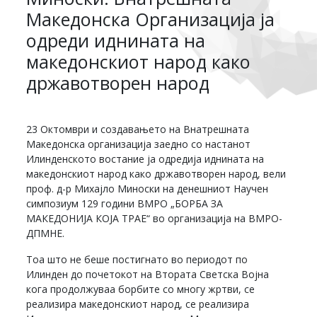
Македонска Организација ја
одреди иднината на
македонскиот народ како
државотворен народ
23 Октомври и создавањето на Внатрешната
Македонска организација заедно со настанот
Илинденското востание ја одредија иднината на
македонскиот народ како државотворен народ, вели
проф. д-р Михајло Миноски на денешниот Научен
симпозиум 129 години ВМРО „БОРБА ЗА
МАКЕДОНИЈА КОЈА ТРАЕ“ во организација на ВМРО-
ДПМНЕ.
Тоа што не беше постигнато во периодот по
Илинден до почетокот на Втората Светска Војна
кога продолжуваа борбите со многу жртви, се
реализира македонскиот народ, се реализира