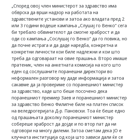
„Според овој член министерот за здравство има
обврска да врши надзор на работата на
здравствените установи и затоа ако владата пред 2
или 3 години водеше кампања „Слушај го Венко“ сега
би требало обвинителот да смогне храброст и да
оди со кампања „Сослушај го Венко“ да го повика, но
да почне истрага и да даде наредба, конкретна и
конкретни личности кои биле надлежни и кои што
треба да одговараат на овие прашања. Второ имаше
пратеник, член на анкетната комисија на кого што
еден од сослушаните поранешни директори во
неформален разговор му даде информација и затоа
сакавме да ја провериме со поранешниот министер
за здравство, каде што беше посочено дека
поранешниот премиер Заев и поранешниот министер
за здравство Венко Филипче биле на платен список
на веледрогеријата Д-р. Пановски. Тоа ќе беше едно
од прашањата доколку поранешниот министер
собереше храброст да дојде и по втор пат да ни
одговори на многу дилеми. Затоа сметам дека ЈО е
клучната институција од која што зависи дали ќе се