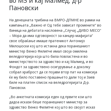
во МЗ и кај Малмед, д-р
Пановски
На денешната трибина на ВМРО-ДПМНЕ во рамки на
кампањата „Важно е! Од тебе зависат промените“ во
Виница на дебатата насловена „Случај „ДИВО МЕСО“
– Мора да има одговорност за канцер-мафијата“
свое обраќање имаше пратеникот Антонијо
Милошоски кој што истакна дека поранешниот
министер Венко Филипче имал своја омилена
веледрогерија која што била повластена и во
министерството за здравство и кај Малмед, и во
Фондот за здравствено осигурување а доколку
собрал храброст да се појави втор пат на комисија
ќе му било поставено прашањето дали тој и Заев
биле на платен список на веледрогеријата Д-р.
Пановски.
„Во анкетната комисија еден од првите кои што
дадоа искази беше поранешниот министер за
здравство Венко Филипче кој што во својот исказ