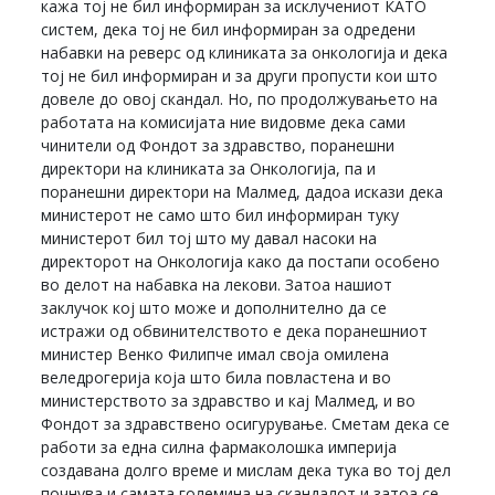
кажа тој не бил информиран за исклучениот КАТО
систем, дека тој не бил информиран за одредени
набавки на реверс од клиниката за онкологија и дека
тој не бил информиран и за други пропусти кои што
довеле до овој скандал. Но, по продолжувањето на
работата на комисијата ние видовме дека сами
чинители од Фондот за здравство, поранешни
директори на клиниката за Онкологија, па и
поранешни директори на Малмед, дадоа искази дека
министерот не само што бил информиран туку
министерот бил тој што му давал насоки на
директорот на Онкологија како да постапи особено
во делот на набавка на лекови. Затоа нашиот
заклучок кој што може и дополнително да се
истражи од обвинителството е дека поранешниот
министер Венко Филипче имал своја омилена
веледрогерија која што била повластена и во
министерството за здравство и кај Малмед, и во
Фондот за здравствено осигурување. Сметам дека се
работи за една силна фармаколошка империја
создавана долго време и мислам дека тука во тој дел
почнува и самата големина на скандалот и затоа се