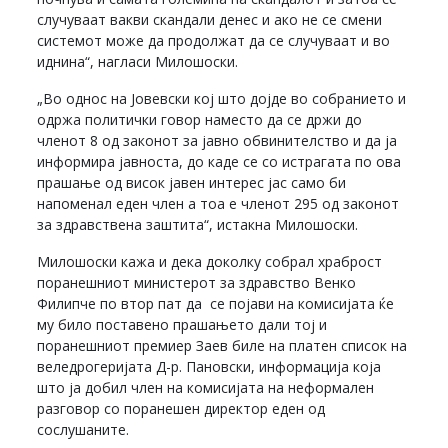
случуваат вакви скандали денес и ако не се смени
системот може да продолжат да се случуваат и во
иднина“, нагласи Милошоски.
„Во однос на Јовевски кој што дојде во собранието и
одржа политички говор наместо да се држи до
членот 8 од законот за јавно обвинителство и да ја
информира јавноста, до каде се со истрагата по ова
прашање од висок јавен интерес јас само би
напоменал еден член а тоа е членот 295 од законот
за здравствена заштита“, истакна Милошоски.
Милошоски кажа и дека доколку собрал храброст
поранешниот министерот за здравство Венко
Филипче по втор пат да се појави на комисијата ќе
му било поставено прашањето дали тој и
поранешниот премиер Заев биле на платен список на
веледрогеријата Д-р. Пановски, информација која
што ја добил член на комисијата на неформален
разговор со поранешен директор еден од
сослушаните.