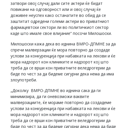
затвори овој случај дали сите актери ќе бидат
повикани на одговорност или и овој случај ќе
доживее неуспех како останатите во обид да се
заштитат одредени големи актери во приватниот
фармацевтски сектори ли во политичкиот сектор
каде што имале свое влијание“ посочи Милошоски.
Милошоски кажа дека во иднина ВМРО-ДПМНЕ за да
спречи малверзации ќе мора повторно да создаде
услови за конкуренција при набавката на лекови и ќе
мора надзорот кон клиниките и надзорот кој што
треба да се врши кон приватните веледрогерии да
биде по чест за да бидеме сигурни дека нема да има
злоупотреби.
„Доколку ВМРО-ДПМНЕ во иднина сака да ги
минимизира, да ги оневозможи ваквите
малверзациите, ќе мораме повторно да создадеме
услови за конкуренција при набавката на лекови и ќе
мора надзорот кон клиниките и надзорот кој што
треба да се врши кон приватните веледрогерии да
биде по чест за да бидеме сигурни дека нема да биде