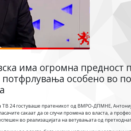
ска има огромна предност п
 потфрлувања особено во п
а
а ТВ 24 гостуваше пратеникот од ВМРО-ДПМНЕ, Антони
сачите сакаат да се случи промена во власта, а профе
еуспешен во реализацијата на ветувањата од претходна