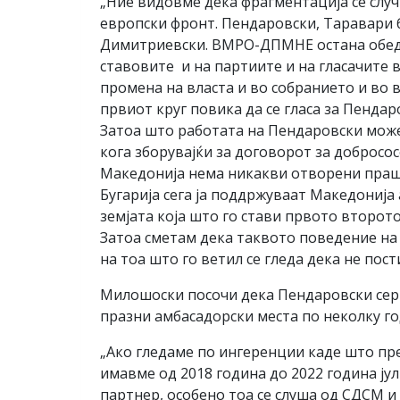
„Ние видовме дека фрагментација се случ
европски фронт. Пендаровски, Таравари б
Димитриевски. ВМРО-ДПМНЕ остана обедин
ставовите и на партиите и на гласачите в
промена на власта и во собранието и во 
првиот круг повика да се гласа за Пенда
Затоа што работата на Пендаровски може 
кога зборувајќи за договорот за добросос
Македонија нема никакви отворени прашањ
Бугарија сега ја поддржуваат Македонија
земјата која што го стави првото второт
Затоа сметам дека таквото поведение на 
на тоа што го ветил се гледа дека не пос
Милошоски посочи дека Пендаровски сери
празни амбасадорски места по неколку го
„Ако гледаме по ингеренции каде што пр
имавме од 2018 година до 2022 година ј
партнер, особено тоа се слуша од СДСМ и