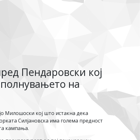
ред Пендаровски кој
ополнувањето на
јо Милошоски кој што истакна дека
сорката Силјановска има голема предност
та кампања.