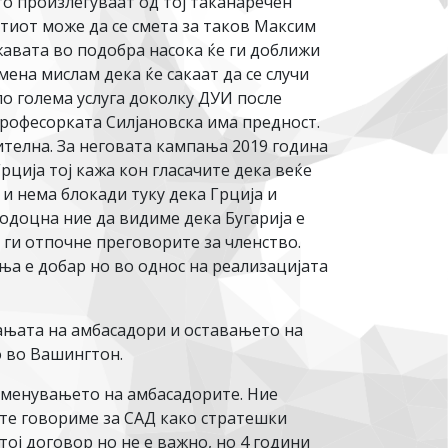
то произлегуваат од тој таканаречен
ртиот може да се смета за таков Максим
авата во подобра насока ќе ги доближи
мена мислам дека ќе сакаат да се случи
ло голема услуга доколку ДУИ после
професорката Силјановска има предност.
ителна. За неговата кампања 2019 година
рција тој кажа кон гласачите дека веќе
и нема блокади туку дека Грција и
подоцна ние да видиме дека Бугарија е
 ги отпочне преговорите за членство.
ња е добар но во однос на реализацијата
ањата на амбасадори и оставањето на
о во Вашингтон.
именувањето на амбасадорите. Ние
ите говориме за САД како стратешки
ј договор но не е важно, но 4 години