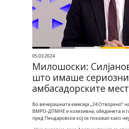
05.03.2024
Милошоски: Силјанов
што имаше сериозни
амбасадорските мест
Во вечерашната емисија „24 Отворено“ н
ВМРО-ДПМНЕ е кохезивна, обединета и гла
пред Пендаровски кој се покажал како н