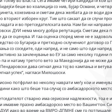
и токму во власта. Сега имаме четири кандидати кои ш
идејќи беше во коалиција со нив, Бујар Османи, и четв
ета, кохезивна и сметам дека желбата да се води држ
о вториот изборен круг. Тие што сакаат да се случи про
владата и во претседателската вила. Нам би ни направи
ровски. ДУИ нема многу добра репутација. Сметам дека 
да се оценува. И таа оценка според мене не е задовол
едство со Бугарија и претходно склучениот договор со Г
а со соседите, оди напред, и не само што оди напред 
 активно за зачленување во ЕУ за само неколку години 
о па и натаму третото вето за Македонија да не може да
Пендаровски дава сигнал дека тој во кампања и ветува
тигнал успех“, нагласи Милошоски.
озно потфрлил во неколку наврати меѓу кои и именув
дини како што беше тоа случај со амбасадорското мест
етседателот стварно има сериозни надлежности, тоа е 
ули имавме празно амбасадорско место во Вашингтон. С
 ДУИ иако во време на ВМРО-ДПМНЕ сме го потпишале то