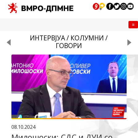
Me
ИНТЕРВЈУА / КОЛУМНИ /
ГОВОРИ
08.10.2024
Милошоски: СДС и ДУИ со