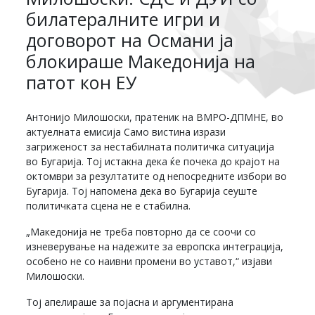
билатералните игри и
договорот на Османи ја
блокираше Македонија на
патот кон ЕУ
Антонијо Милошоски, пратеник на ВМРО-ДПМНЕ, во
актуелната емисија Само вистина изрази
загриженост за нестабилната политичка ситуација
во Бугарија. Тој истакна дека ќе почека до крајот на
октомври за резултатите од непосредните избори во
Бугарија. Тој напомена дека во Бугарија сеуште
политичката сцена не е стабилна.
„Македонија не треба повторно да се соочи со
изневерување на надежите за европска интеграција,
особено не со наивни промени во уставот,“ изјави
Милошоски.
Тој апелираше за појасна и аргументирана