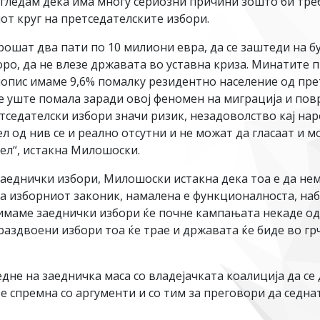
 гледам дека има многу сериозни причини зошто би тре
от круг на претседателските избори.
трошат два пати по 10 милиони евра, да се заштеди на 
ро, да не влезе државата во уставна криза. Минатите п
опис имаме 9,6% помалку резидентно население од прет
де уште помала заради овој феномен на миграција и по
тседателски избори значи ризик, незадоволство кај наро
ел од нив се и реално отсутни и не можат да гласаат и 
тел“, истакна Милошоски.
аеднички избори, Милошоски истакна дека тоа е да нем
ла изборниот законик, намалена е функционалноста, наб
имаме заеднички избори ќе почне кампањата некаде од
 раздвоени избори тоа ќе трае и државата ќе биде во грч
е на заедничка маса со владејачката коалиција да се 
спремна со аргументи и со тим за преговори да седнат