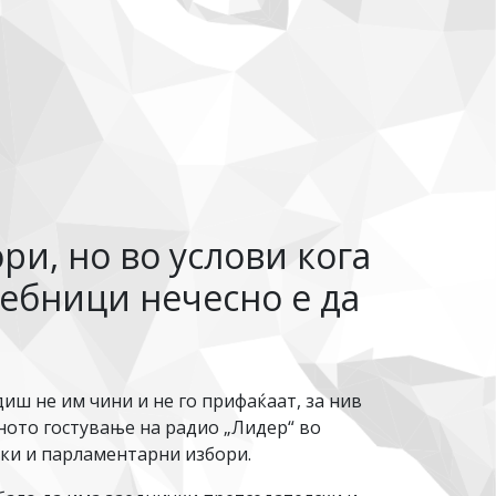
и, но во услови кога
ебници нечесно е да
иш не им чини и не го прифаќаат, за нив
ното гостување на радио „Лидер“ во
ски и парламентарни избори.