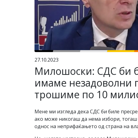
27.10.2023
Милошоски: СДС би б
имаме незадоволни п
трошиме по 10 милио
Мене ми изгледа дека СДС би биле пресре
ако може никогаш да нема избори, тогаш
однос на неприфаќањето од страна на вл