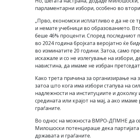
Но, шегата настрана, додаде Милошоски,
парламентарни избори, особено во втори
„Прво, економски исплатливо е да не се 
и немате учебници во образованието. Вто
беше 46% проценти. Според последниот п
во 2024 година бројката веројатно ќе би
во изминатите 20 години. Затоа, само пре
искажале и со не излегување на избори, д
навистина, да имаме не избран претседа
Како трета причина за организирање на з
затоа што кога има избори стапува на си
надлежности на институциите и доколку 
средината или крајот на мај, а ако имаме
граѓаните.
Во однос на можноста ВМРО-ДПМНЕ да седн
Милошоски потенцираше дека партијата е 
државата и граѓаните.