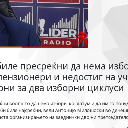
иле пресреќни да нема избор
ензионери и недостиг на уч
ни за два изборни циклуси
ќни воопшто да нема избори, кој датум и да им го понуд
 би биле најсреќни, вели Антонијо Милошоски во денеш
аста организирањето на заеднички двојни претседател