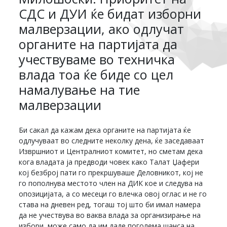
СДС и ДУИ ќе бидат изборни
малверзации, ако одлучат
органите на партијата да
учествуваме во техничка
влада тоа ќе биде со цел
намалување на тие
малверзации
Би сакал да кажам дека органите на партијата ќе
одлучуваат во следните неколку дена, ќе заседаваат
Извршниот и Централниот комитет, но сметам дека
кога владата ја предводи човек како Талат Џафери
кој безброј пати го прекршуваше Деловникот, кој не
го пополнува местото член на ДИК кое и следува на
опозицијата, а со месеци го влечка овој оглас и не го
става на дневен ред, тогаш тој што би имал намера
да не учествува во ваква влада за организирање на
избори, може само да им даде поголема шанса на