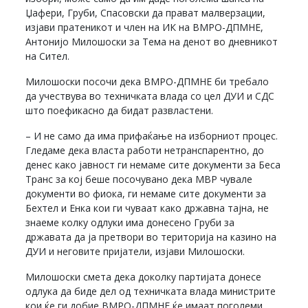
Џафери, Груби, Спасовски да прават малверзации,
изјави пратеникот и член на ИК на ВМРО-ДПМНЕ,
Антонијо Милошоски за Тема на денот во дневникот
на Сител.
Милошоски посочи дека ВМРО-ДПМНЕ би требало
да учествува во техничката влада со цел ДУИ и СДС
што поефикасно да бидат развластени.
– И не само да има прифаќање на изборниот процес.
Гледаме дека власта работи нетранспарентно, до
денес како јавност ги немаме сите документи за Беса
Транс за кој беше посочувано дека МВР чувале
документи во фиока, ги немаме сите документи за
Бехтел и Енка кои ги чуваат како државна тајна, не
знаеме колку одлуки има донесено Груби за
државата да ја претвори во територија на казино на
ДУИ и неговите пријатели, изјави Милошоски.
Милошоски смета дека доколку партијата донесе
одлука да биде дел од техничката влада министрите
кои ќе ги добие ВМРО-ДПМНЕ ќе имаат поголеми