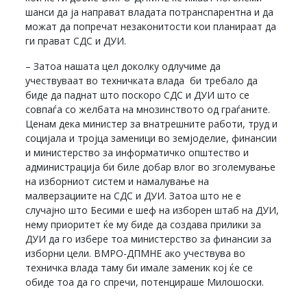
шанси да ја направат владата потранспарентна и да
можат да попречат незаконитости кои планираат да
ги прават СДС и ДУИ.
– Затоа нашата цел доколку одлучиме да
учествуваат во техничката влада би требало да
биде да паднат што поскоро СДС и ДУИ што се
совпаѓа со желбата на мнозинството од граѓаните.
Ценам дека министер за внатрешните работи, труд и
социјала и тројца заменици во земјоделие, финансии
и министерство за информатичко општество и
администрација би биле добар влог во зголемување
на изборниот систем и намалување на
малверзациите на СДС и ДУИ. Затоа што не е
случајно што Бесими е шеф на изборен штаб на ДУИ,
нему приоритет ќе му биде да создава прилики за
ДУИ да го избере тоа министерство за финансии за
изборни цели. ВМРО-ДПМНЕ ако учествува во
техничка влада таму би имале заменик кој ќе се
обиде тоа да го спречи, потенцираше Милошоски.