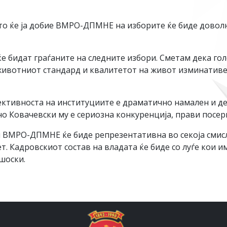
то ќе ја добие ВМРО-ДПМНЕ на изборите ќе биде довол
бидат граѓаните на следните избори. Сметам дека голе
животниот стандард и квалитетот на живот изминативе 
ективноста на институциите е драматично намален и де
о Ковачевски му е сериозна конкуренција, прави посер
и ВМРО-ДПМНЕ ќе биде репрезентативна во секоја смисл
т. Кадровскиот состав на владата ќе биде со луѓе кои и
шоски.