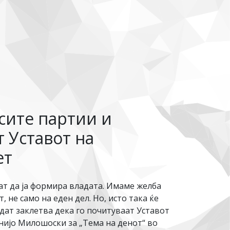
сите партии и
 Уставот на
ет
ат да ја формира владата. Имаме желба
 не само на еден дел. Но, исто така ќе
дат заклетва дека го почитуваат Уставот
нијо Милошоски за „Тема на денот“ во