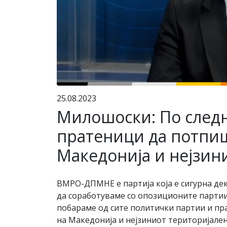
25.08.2023
Милошоски: По следн
пратеници да потпиша
Македонија и нејзин
ВМРО-ДПМНЕ е партија која е сигурна дек
да соработуваме со опозиционите партии, 
побараме од сите политички партии и пра
на Македонија и нејзиниот територијале