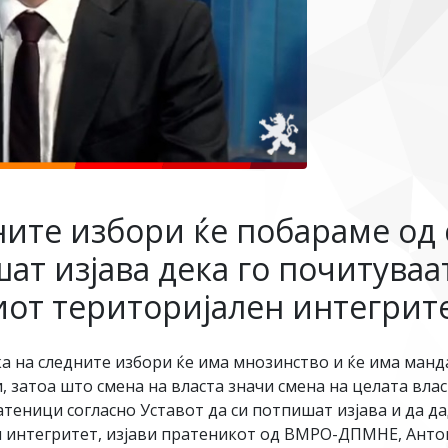
ите избори ќе побараме од 
т изјава дека го почитуваат
иот територијален интегрит
а на следните избори ќе има мнозинство и ќе има манд
затоа што смена на власта значи смена на целата власт,
теници согласно Уставот да си потпишат изјава и да да
н интегритет, изјави пратеникот од ВМРО-ДПМНЕ, Анто