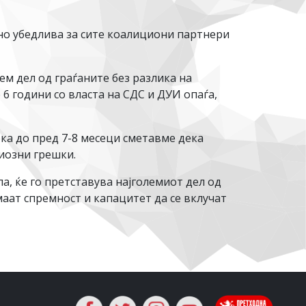
но убедлива за сите коалициони партнери
м дел од граѓаните без разлика на
6 години со власта на СДС и ДУИ опаѓа,
ка до пред 7-8 месеци сметавме дека
иозни грешки.
а, ќе го претставува најголемиот дел од
маат спремност и капацитет да се вклучат