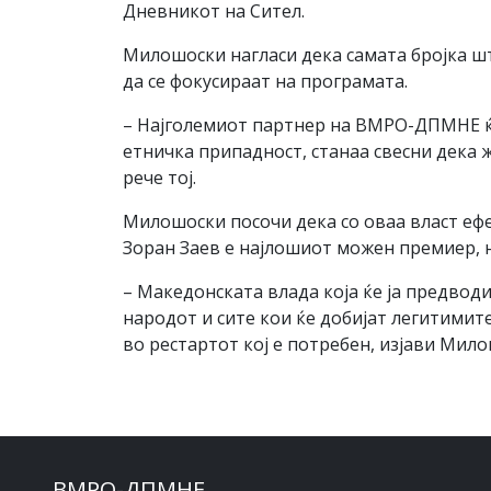
Дневникот на Сител.
Милошоски нагласи дека самата бројка ш
да се фокусираат на програмата.
– Најголемиот партнер на ВМРО-ДПМНЕ ќе 
етничка припадност, станаа свесни дека 
рече тој.
Милошоски посочи дека со оваа власт еф
Зоран Заев е најлошиот можен премиер, н
– Македонската влада која ќе ја предвод
народот и сите кои ќе добијат легитимите
во рестартот кој е потребен, изјави Мило
ВМРО-ДПМНЕ