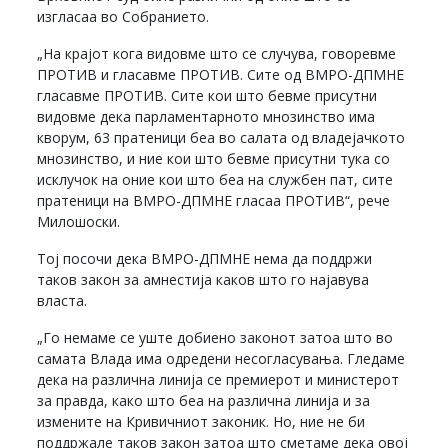
изгласаа во Собранието.
„На крајот кога видовме што се случува, говоревме
ПРОТИВ и гласавме ПРОТИВ. Сите од ВМРО-ДПМНЕ
гласавме ПРОТИВ. Сите кои што бевме присутни
видовме дека парламентарното мнозинство има
кворум, 63 пратеници беа во салата од владејачкото
мнозинство, и ние кои што бевме присутни тука со
исклучок на оние кои што беа на службен пат, сите
пратеници на ВМРО-ДПМНЕ гласаа ПРОТИВ“, рече
Милошоски.
Тој посочи дека ВМРО-ДПМНЕ нема да поддржи
таков закон за амнестија каков што го најавува
власта.
„Го немаме се уште добиено законот затоа што во
самата Влада има одредени несогласувања. Гледаме
дека на различна линија се премиерот и министерот
за правда, како што беа на различна линија и за
измените на Кривичниот законик. Но, ние не би
поддржале таков закон затоа што сметаме дека овој