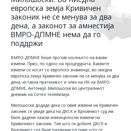
европска земја Кривичен
законик не се менува за два
дена, а законот за амнестија
ВМРО-ДПМНЕ нема да го
поддржи
ВМРО-ДПМНЕ беше против носењето на вакви
измени. Прво, по однос на процедурата. Ваквите
измени се носат со европско знаменце, во ниедна
европска земја Кривичен законик не се менува за два
дена, истакна пратеникот и член на ИК на ВМРО-
ДПМНЕ, Антонијо Милошоски во централниот
дневник на Сител телевизија.
Милошоски додаде дека со овие измени на Кривичен
законик се увиде дека на ДКСК и Врховниот суд им
биле дадени лажни илинецелосни измени на
Кривичниот законик. Тие што ги добиле ДКСК и
Врховниот суд биле различни од оние што се