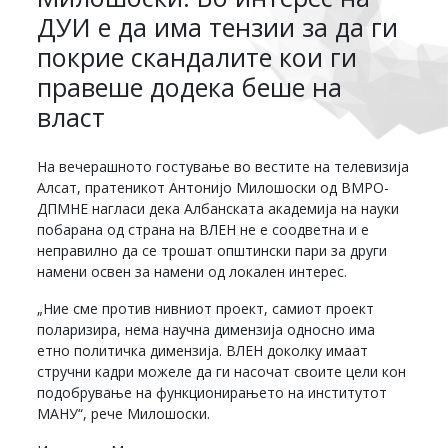
ДУИ е да има тензии за да ги
покрие скандалите кои ги
правеше додека беше на
власт
На вечерашното гостување во вестите на телевизија
Алсат, пратеникот Антонијо Милошоски од ВМРО-
ДПМНЕ нагласи дека Албанската академија на науки
побарана од страна на ВЛЕН не е соодветна и е
неправилно да се трошат општински пари за други
намени освен за намени од локален интерес.
„Ние сме против нивниот проект, самиот проект
поларизира, нема научна димензија односно има
етно политичка димензија. ВЛЕН доколку имаат
стручни кадри можеле да ги насочат своите цели кон
подобрување на функционирањето на институтот
МАНУ“, рече Милошоски.