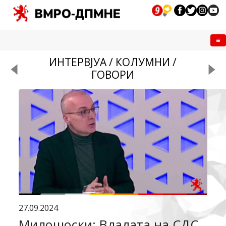
Me
ИНТЕРВЈУА / КОЛУМНИ /
ГОВОРИ
27.09.2024
Милошоски: Владата на СДС