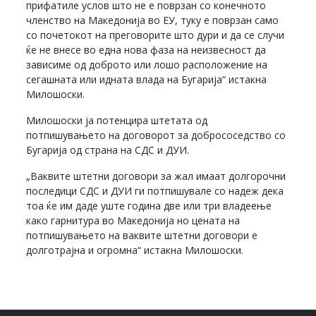
прифатиле услов што не е поврзан со конечното
членство на Македонија во ЕУ, туку е поврзан само
со почетокот на преговорите што дури и да се случи
ќе не внесе во една нова фаза на неизвесност да
зависиме од доброто или лошо расположение на
сегашната или идната влада на Бугарија“ истакна
Милошоски.
Милошоски ја потенцира штетата од
потпишувањето на договорот за добрососедство со
Бугарија од страна на СДС и ДУИ.
„Ваквите штетни договори за жал имаат долгорочни
последици СДС и ДУИ ги потпишувале со надеж дека
тоа ќе им даде уште година две или три владеење
како гарнитура во Македонија но цената на
потпишувањето на ваквите штетни договори е
долготрајна и огромна“ истакна Милошоски.