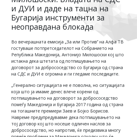
и ДУИ и даде на тацна на
Бугарија инструменти за
неоправдана блокада
Во вечерашната емисија „За или Против’’ на Алфа ТВ
гостуваше потпретседателот на Собранието на
Република Македонија, Антонијо Милошоски кој што
истакна дека штетата од потпишувањето на
договорот за добрососедство со Бугарија од страна
на СДС и ДУИ е огромна и ги гледаме последиците.
„Генерално ситуацијата не е поволна, но ситуацијата
која што ја имаме денес влече корени од
потпишувањето на договорот за добрососедство
помеѓу Македонија и Бугарија 2017 година од страна
на тогашните премиери Заев и Бојко Борисов.
Навреме предупредувавме дека потпишувањето на
тој договор кој што носеше одличен наслов за
добрососедство, но напротив, ќе предизвика многу
повеќе проблеми за Македонија отколку што ќе