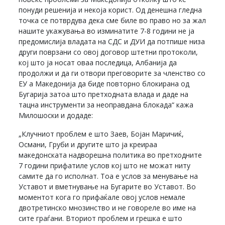
понуди решенија и некоја корист. Од денешна гледна
точка се потврдува дека сме биле во право но за жал
нашите укажувања во изминатите 7-8 години не ја
предомислија владата на СДС и ДУИ да потпише низа
други поврзани со овој договор штетни протоколи,
кој што ја носат оваа последица, Албанија да
продолжи и да ги отвори преговорите за членство со
ЕУ а Македонија да биде повторно блокирана од
Бугарија затоа што претходната влада и даде на
тацна инструменти за неоправдана блокада“ кажа
Милошоски и додаде:
„Клучниот проблем е што Заев, Бојан Маричиќ,
Османи, Груби и другите што ја креираа
македонската надворешна политика во претходните
7 години прифатиле услов кој што не можат ниту
самите да го исполнат. Тоа е услов за менување на
Уставот и вметнување на Бугарите во Уставот. Во
моментот кога го прифаќале овој услов немале
двотретинско мнозинство и не говореле во име на
сите граѓани. Вториот проблем и грешка е што