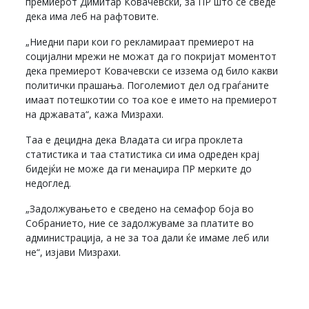
премиерот Димитар Ковачевски, за ПР што се сведе
дека има леб на рафтовите.
„Ниедни пари кои го рекламираат премиерот на
социјални мрежи не можат да го покријат моментот
дека премиерот Ковачевски се иззема од било какви
политички прашања. Поголемиот дел од граѓаните
имаат потешкотии со тоа кое е името на премиерот
на државата“, кажа Мизрахи.
Таа е децидна дека Владата си игра проклета
статистика и таа статистика си има одреден крај
бидејќи не може да ги менаџира ПР мерките до
недоглед.
„Задолжувањето е сведено на семафор боја во
Собранието, ние се задолжуваме за платите во
администрација, а не за тоа дали ќе имаме леб или
не“, изјави Мизрахи.