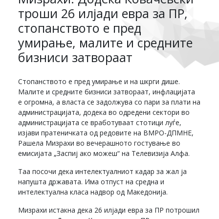
троши 26 илјади евра за ПР,
стопанството е пред
умирање, малите и средните
бизниси затвораат
Стопанството е пред умирање и на шкрги дише.
Малите и средните бизниси затвораат, инфлацијата
е огромна, а власта се задолжува со пари за плати на
администрацијата, додека во одредени сектори во
администрацијата се вработуваат стотици луѓе,
изјави пратеничката од редовите на ВМРО-ДПМНЕ,
Рашела Мизрахи во вечерашното гостување во
емисијата „Заспиј ако можеш“ на Телевизија Алфа.
Таа посочи дека интелектуалниот кадар за жал ја
напушта државата. Има отпуст на средна и
интелектуална класа надвор од Македонија.
Мизрахи истакна дека 26 илјади евра за ПР потрошил