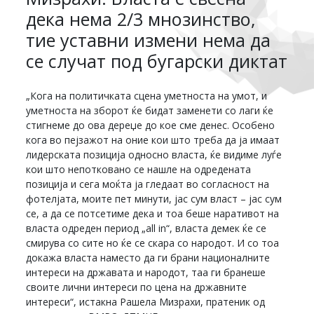
дека нема 2/3 мнозинство,
тие уставни измени нема да
се случат под бугарски диктат
„Кога на политичката сцена уметноста на умот, и
уметноста на зборот ќе бидат заменети со лаги ќе
стигнеме до ова дереџе до кое сме денес. Особено
кога во пејзажот на оние кои што треба да ја имаат
лидерската позиција односно власта, ќе видиме луѓе
кои што непотковано се нашле на одредената
позиција и сега моќта ја гледаат во согласност на
фотелјата, моите пет минути, јас сум власт – јас сум
се, а да се потсетиме дека и тоа беше наративот на
власта одреден период „all in“, власта демек ќе се
смирува со сите но ќе се скара со народот. И со тоа
докажа власта наместо да ги брани националните
интереси на државата и народот, таа ги бранеше
своите лични интереси по цена на државните
интереси“, истакна Рашела Мизрахи, пратеник од