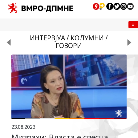
Me
ИНТЕРВЈУА / КОЛУМНИ /
ГОВОРИ
23.08.2023
Мизрахи: Власта е свесна