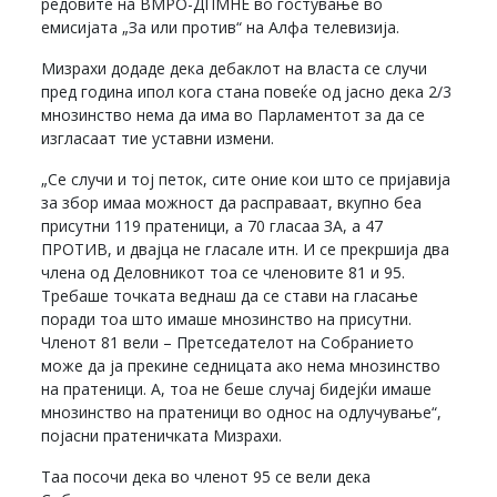
редовите на ВМРО-ДПМНЕ во гостување во
емисијата „За или против“ на Алфа телевизија.
Мизрахи додаде дека дебаклот на власта се случи
пред година ипол кога стана повеќе од јасно дека 2/3
мнозинство нема да има во Парламентот за да се
изгласаат тие уставни измени.
„Се случи и тој петок, сите оние кои што се пријавија
за збор имаа можност да расправаат, вкупно беа
присутни 119 пратеници, а 70 гласаа ЗА, а 47
ПРОТИВ, и двајца не гласале итн. И се прекршија два
члена од Деловникот тоа се членовите 81 и 95.
Требаше точката веднаш да се стави на гласање
поради тоа што имаше мнозинство на присутни.
Членот 81 вели – Претседателот на Собранието
може да ја прекине седницата ако нема мнозинство
на пратеници. А, тоа не беше случај бидејќи имаше
мнозинство на пратеници во однос на одлучување“,
појасни пратеничката Мизрахи.
Таа посочи дека во членот 95 се вели дека