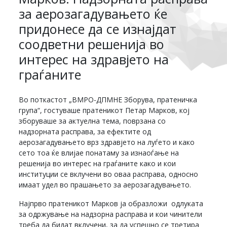
за аерозагадувањето ќе
придонесе да се изнајдат
соодветни решенија во
интерес на здравјето на
граѓаните
Во поткастот „ВМРО-ДПМНЕ Зборува, пратеничка
група“, гостуваше пратеникот Петар Марков, кој
зборуваше за актуелна тема, поврзана со
надзорната расправа, за ефектите од
аерозагадувањето врз здравјето на луѓето и како
сето тоа ќе влијае понатаму за изнаоѓање на
решенија во интерес на граѓаните како и кои
институции се вклучени во оваа расправа, односно
имаат удел во прашањето за аерозагадувањето.
Најпрво пратеникот Марков ја образложи одлуката
за одржување на надзорна расправа и кои чинители
треба да бидат вклучени, за да успешно се третира