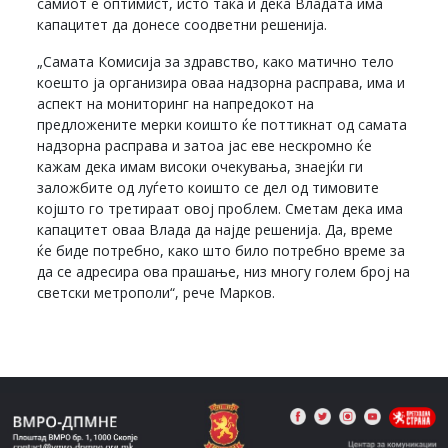
самиот е оптимист, исто така и дека Владата има
капацитет да донесе соодветни решенија.
„Самата Комисија за здравство, како матично тело
коешто ја организира оваа надзорна расправа, има и
аспект на мониторинг на напредокот на
предложените мерки коишто ќе поттикнат од самата
надзорна расправа и затоа јас еве нескромно ќе
кажам дека имам високи очекувања, знаејќи ги
заложбите од луѓето коишто се дел од тимовите
којшто го третираат овој проблем. Сметам дека има
капацитет оваа Влада да најде решенија. Да, време
ќе биде потребно, како што било потребно време за
да се адресира ова прашање, низ многу голем број на
светски метрополи“, рече Марков.