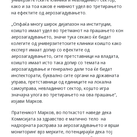
како и за тоа каков е нивниот удел во третирањето
на ефектите од аерозагадувањето.
„Опфаќа многу широк дијапазон на институции,
коишто имаат удел во третманот на прашањето кон
аерозагадувањето, значи тука секако ќе бидат
колегите од универзитетските клиники коишто како
експерт имаат допир со ефектите од
аерозагадувањето, сите претставници на владата,
коишто имаат исто така допир со темата на
аерозагадување и генерално дали тоа ќе бидат
инспекторати, буквално сите органи на државната
управа, претставници од единиците на локална
самоуправа, невладиниот сектор, којшто игра
значајна улога во третирањето на ова прашање“,
изјави Марков.
Пратеникот Марков, во поткастот наведе дека
Комисијата за здравство е матично тело на
надзорната расправа за аерозагадувањето и врши
мониторинг врз мерките, потенцирајќи дека тој