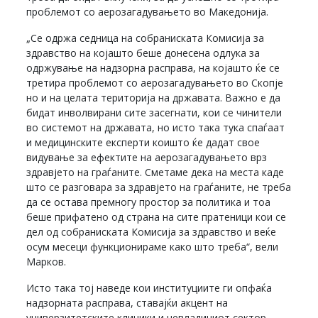
проблемот со аерозагадувањето во Македонија.
„Се одржа седница на собраниската Комисија за
здравство на којашто беше донесена одлука за
одржување на надзорна расправа, на којашто ќе се
третира проблемот со аерозагадувањето во Скопје
но и на целата територија на државата. Важно е да
бидат инволвирани сите засегнати, кои се чинители
во системот на државата, но исто така тука спаѓаат
и медицинските експерти коишто ќе дадат свое
видување за ефектите на аерозагадувањето врз
здравјето на граѓаните. Сметаме дека на места каде
што се разговара за здравјето на граѓаните, не треба
да се остава премногу простор за политика и тоа
беше прифатено од страна на сите пратеници кои се
дел од собраниската Комисија за здравство и веќе
осум месеци функционираме како што треба“, вели
Марков.
Исто така тој наведе кои институциите ги опфаќа
надзорната расправа, ставајќи акцент на
универзитетските клиники и невладиниот сектор,