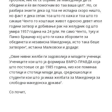
обедини и ќе ви помогнам во таа ваша цел“. Но, се
разбира знаете дека од тоа не испадна скоро ништо,
но факт е дека сепак тоа што го кажа и тоа што го
сакаше Ченто го кошташе живот односно девет ипол
години затвор и добивање рак на желудник од што
умира 1957 година на 24 јули. Не само Ченто, туку и
Панко Брашнар кој што ги кажа зборовите за
обединета и независна Македонија, исто така беше
затворен“, истакна Малковски и додаде:
„Овие нивни желби ги задоволија и младите ученици.
Учениците кои што ја формираа ВМРО-ПРАВДА која
што постоеше се до 1985 година, низ кое поминаа
стотици и стотици млади деца, средношколци и
студенти кои што ја имаа желбата за Македонија за
слободна македонска држава“.
Со почит,