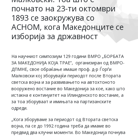
почнато на 23-ти октомври
1893 се заокружува со
АСНОМ, кога Македонците се
изборија за државност
На научниот симпозиум 129 години ВМРО „БОРБАТА
ЗА МАКЕДОНИЈА КОЈА ТРАЕ“, организиран од ВМРО-
ДПМНЕ, свое обраќање имаше проф. д-р Ѓорѓи
Малковски кој зборувајќи периодот после Втората
светска војна и за развивањето на автохтоното
вооружено востание во Македонија за кое, како што
истакна е континуитет на Илинденското востание, а
за тоа зборуваат и имињата на партизанските
одреди.
„Кога зборуваме за периодот од Втората светска
војна, па се до 1992 година треба да имаме во
предвид два клучни моменти. Во Македонија почнува