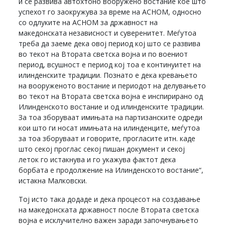
и се развива автохтоно вооружено востание кое што
успехот го заокружува за време на АСНОМ, односно
со одлуките на АСНОМ за државност на
македонската независност и суверенитет. Меѓутоа
треба да заеме дека овој период кој што се развива
во текот на Втората светска војна и по воениот
период, всушност е период кој тоа е континуитет на
илинденските традиции. Познато е дека кревањето
на вооруженото востание и периодот на делувањето
во текот на Втората светска војна е инспирирано од
Илинденското востание и од илинденските традиции.
За тоа зборуваат имињата на партизанските одреди
кои што ги носат имињата на илинденците, меѓутоа
за тоа зборуваат и говорите, прогласите итн. каде
што секој проглас секој пишан документ и секој
леток го истакнува и го укажува фактот дека
борбата е продолжение на Илинденското востание“,
истакна Малковски.
Тој исто така додаде и дека процесот на создавање
на македонската државност после Втората светска
војна е исклучително важен заради започнувањето