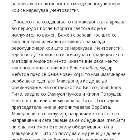
на илегалната активност на млади револуционери
кои се нарекуваа „Чентовисти“.
„Процесот на создавањето на македонската држава
во периодот после Втората светска војна е
исклучително важен. Важен е заради тоа што се
започна една илегална активност на млади
револуционери кои што се нарекуваа „Чентовисти“,
односно луѓе кои што ги почитуваат традициите на
Методија Андонов-Ченто. Знаете вие дека Ченто
како човек и како личност беше храбар, мудар,
меѓутоа пред сѐ беше човек кој што има имагинарна
верба дека еден ден Македонија ќе дојде до
обединување. На состанокот во Вис со Јосип Броз-
Тито, заедно со Емануел Чучков и Кирил Петрушев,
Ченто во четири очи му вели на Тито: „Господине
претседателе, ние ја испочитувавме борбата,
Македонците се вклучија, направивме тоа што го
направивме и сега сакаме да се обединиме. Желбата
ни е да ни помогнете околу обединувањето на
Македонија“. Тито го послуша и му рече: „ Да, не е
проблем, ние ќе се бориме за Македонија да се