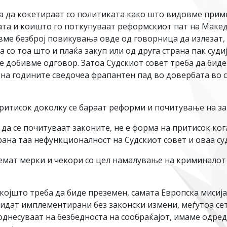
а да кокетираат со политиката како што видовме пример
та и коишто го поткупуваат реформскиот пат на Македо
ме безброј повикувања овде од говорница да излезат, 
 со тоа што и плаќа закуп или од друга страна пак суди
е добивме одговор. Затоа Судскиот совет треба да биде
 на годините сведочеа фрапантен пад во довербата во с
притисок доколку се бараат реформи и почитување на з
а да се почитуваат законите, не е форма на притисок ко
рана таа нефункционалност на Судскиот совет и оваа су
земат мерки и чекори со цел намалување на криминалот
 којшто треба да биде преземен, самата Европска миси
бидат имплементирани без законски измени, меѓутоа се
однесуваат на безбедноста на сообраќајот, имаме одред