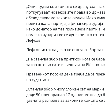
„Оние судии кои коишто се дрзнуваат так
поткупуваат човековите права во држава
обелоденуваме таквите случаи. Иако имав
политичката партија ја финансира судијата
како донатор на таа политичка партија, н
наместо чувари тие се луѓе коишто со тек
Лефков.
Лефков истакна дека не станува збор за 
„Не станува збор за притисок кога се бар
затоа што во сите извештаи на ЕК е ноти
Пратеникот посочи дека треба да се пре
во судството.
„Станува збор многу сложен сет на мерки
даде 50 препораки а 17 од нив можеа да 
јавната расправа за законите коишто се 