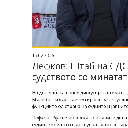
16.02.2025
Лефков: Штаб на СДС 
судството со минатат
На денешната панел дискусија на темата
Миле Лефков кој дискутираше за актуелн
функциите од страна на судиите и јавнит
Лефков објасни во врска со изјавите дека
судиите коишто се дрзнуваат да кокетир