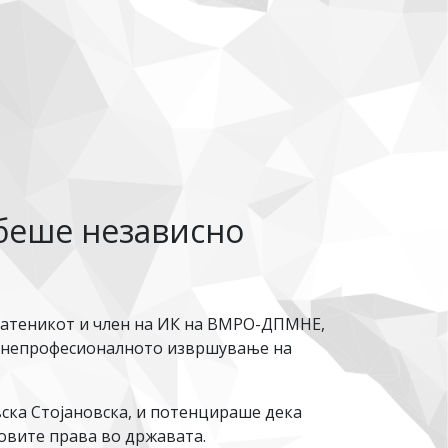
 беше независно
пратеникот и член на ИК на ВМРО-ДПМНЕ,
о, непрофесионалното извршување на
овска Стојановска, и потенцираше дека
ковите права во државата.