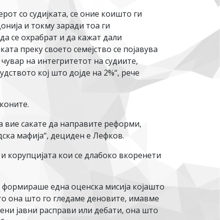
от со судијката, се оние коишто ги
нија и токму заради тоа ги
да се охрабрат и да кажат дали
јката преку своето семејство се појавува
 чувар на интегритетот на судиите,
удството кој што дојде на 2%“, рече
аконите.
га вие сакате да направите реформи,
дска мафија“, дециден е Лефков.
 и корупцијата кои се длабоко вкоренети
ја формираше една оценска мисија којашто
то она што го гледаме деновите, имавме
ени јавни расправи или дебати, она што