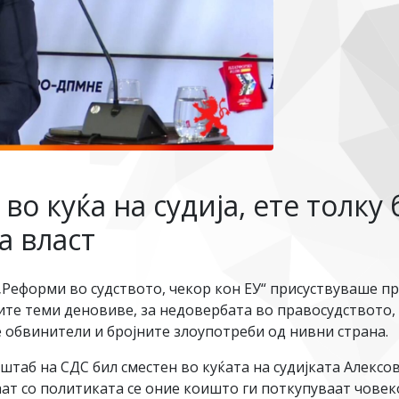
во куќа на судија, ете толку
а власт
 „Реформи во судството, чекор кон ЕУ“ присуствуваше 
ите теми деновиве, за недовербата во правосудствот
е обвинители и бројните злоупотреби од нивни страна.
 штаб на СДС бил сместен во куќата на судијката Алекс
аат со политиката се оние коишто ги поткупуваат чове