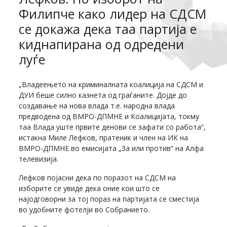
Филипче како лидер на СДСМ
се докажа дека таа партија е
киднапирана од одредени
луѓе
„Владеењето на криминалната коалиција на СДСМ и
ДУИ беше силно казнета од граѓаните. Дојде до
создавање на нова влада т.е. народна влада
предводена од ВМРО-ДПМНЕ и Коалицијата, токму
таа Влада уште првите денови се зафати со работа“,
истакна Миле Лефков, пратеник и член на ИК на
ВМРО-ДПМНЕ во емисијата „За или против“ на Алфа
телевизија.
Лефков појасни дека по поразот на СДСМ на
изборите се увиде дека оние кои што се
најодговорни за тој пораз на партијата се сместија
во удобните фотелји во Собранието.