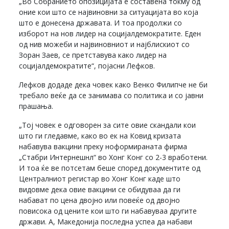
„Во Собранието опозицијата е составена токму од
оние кои што се највиновни за ситуацијата во која
што е донесена државата. И тоа продолжи со
изборот на нов лидер на социјалдемократите. Еден
од нив можеби и највиновниот и најблискиот со
Зоран Заев, се претставува како лидер на
социјалдемократите“, појасни Лефков.
Лефков додаде дека човек како Венко Филипче не би
требало веќе да се занимава со политика и со јавни
прашања.
„Тој човек е одговорен за сите овие скандали кои
што ги гледавме, како во ек на Ковид кризата
набавува вакцини преку ноформираната фирма
„Стабри Интернешнл“ во Хонг Конг со 2-3 вработени.
И тоа ќе ве потсетам беше според документите од
Централниот регистар во Хонг Конг каде што
видовме дека овие вакцини се обидуваа да ги
набават по цена двојно или повеќе од двојно
повисока од цените кои што ги набавуваа другите
држави. А, Македонија последна успеа да набави