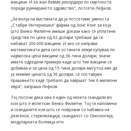
вакцини. И за жал бевме рекордери по смртноста
поради руинираното здравство“, потсети Лефков.
„За волја на вистината да ја потсетиме јавноста
„Стабри Интернешнл“ фирма од Хонг Конг за која
што Венко Филипче имаше докази како се уплатени
средства по цена од 62 долари требаше да се
набават 200.000 вакцини. И ако се направи
математиката дека сите останати земји купуваа по
највисока цена вакцини од 30-тина долари, значи
имате одредени примери каде што тие вакцини се
добиваа и за цена од 15-тина долари меѓутоа еве да
ја земеме цената од 30 долари, се поставува
прашањето каде требало да завршат тие 6 милиони
евра“, запраша Лефков.
Тој посочи дека ова е еден од низата скандали во
кои што е вплеткан Венко Филипче. Тој ги напомена
и скандалите кои што се поврзани со набавка на
реагенси, стерилизација, скандалот со Онкологија,
модуларната болница итн.